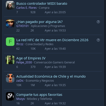
Busco controlador MIDI barato
Carlos E. Flores
Compra
7
928
Ayer a las 20:05
Q
¿Han pagado por alguna IA?
GTVO101
Aplicaciones y Programas
u
22
2K
Ayer a las 19:53
e
s
Q
La red HFC de Vtr muere en Diciembre 2026
F
t
ffrrzz
Conectividad y Redes
u
i
62
10K
Ayer a las 19:40
e
o
s
n
Age of Empires IV
t
Felipe_2030
Conversación Gamers General
i
6
379
Ayer a las 19:39
o
n
Actualidad Económica de Chile y el mundo
zaDic
Economía y Negocios
10K
1M
Ayer a las 19:35
Comparte tus apps favoritas
Mozys
Móviles y Telefonía
16
2K
Ayer a las 19:32