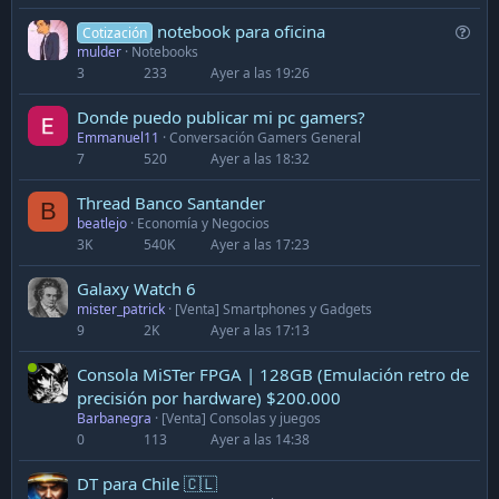
Q
notebook para oficina
Cotización
mulder
Notebooks
u
3
233
Ayer a las 19:26
e
s
Donde puedo publicar mi pc gamers?
t
Emmanuel11
Conversación Gamers General
i
7
520
Ayer a las 18:32
o
n
Thread Banco Santander
B
beatlejo
Economía y Negocios
3K
540K
Ayer a las 17:23
Galaxy Watch 6
mister_patrick
[Venta] Smartphones y Gadgets
9
2K
Ayer a las 17:13
Consola MiSTer FPGA | 128GB (Emulación retro de
precisión por hardware) $200.000
Barbanegra
[Venta] Consolas y juegos
0
113
Ayer a las 14:38
DT para Chile 🇨🇱