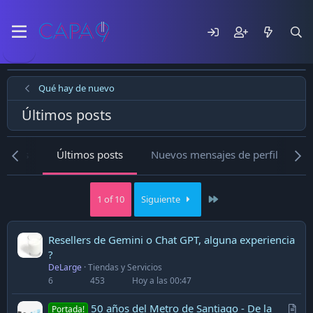
Qué hay de nuevo
Últimos posts
nuevos
Últimos posts
Nuevos mensajes de perfil
L
Last
1 of 10
Siguiente
Resellers de Gemini o Chat GPT, alguna experiencia
?
DeLarge
Tiendas y Servicios
6
453
Hoy a las 00:47
A
50 años del Metro de Santiago - De la
Portada!