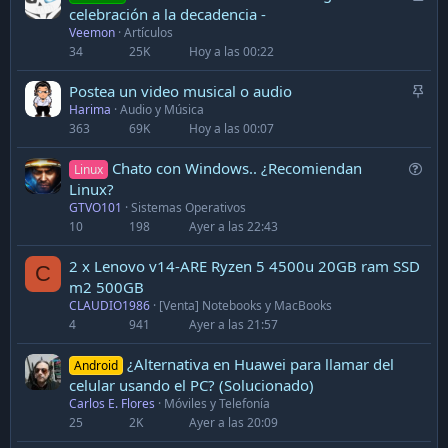
r
celebración a la decadencia -
Veemon
Artículos
t
34
25K
Hoy a las 00:22
i
c
A
Postea un video musical o audio
l
Harima
Audio y Música
d
e
363
69K
Hoy a las 00:07
h
e
Q
Chato con Windows.. ¿Recomiendan
Linux
r
u
Linux?
i
GTVO101
Sistemas Operativos
e
d
10
198
Ayer a las 22:43
s
o
t
2 x Lenovo v14-ARE Ryzen 5 4500u 20GB ram SSD
C
i
m2 500GB
o
CLAUDIO1986
[Venta] Notebooks y MacBooks
n
4
941
Ayer a las 21:57
¿Alternativa en Huawei para llamar del
Android
celular usando el PC? (Solucionado)
Carlos E. Flores
Móviles y Telefonía
25
2K
Ayer a las 20:09