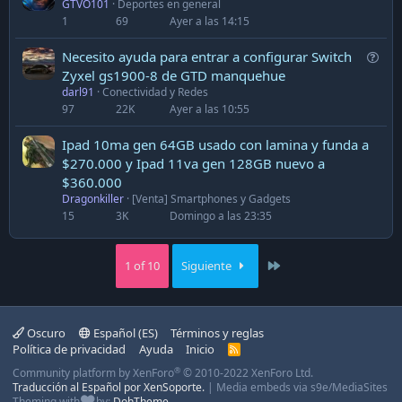
GTVO101
Deportes en general
1
69
Ayer a las 14:15
Q
Necesito ayuda para entrar a configurar Switch
u
Zyxel gs1900-8 de GTD manquehue
darl91
Conectividad y Redes
e
97
22K
Ayer a las 10:55
s
t
Ipad 10ma gen 64GB usado con lamina y funda a
i
$270.000 y Ipad 11va gen 128GB nuevo a
o
$360.000
n
Dragonkiller
[Venta] Smartphones y Gadgets
15
3K
Domingo a las 23:35
Last
1 of 10
Siguiente
Oscuro
Español (ES)
Términos y reglas
Política de privacidad
Ayuda
Inicio
R
S
®
Community platform by XenForo
© 2010-2022 XenForo Ltd.
S
Traducción al Español por XenSoporte.
|
Media embeds via s9e/MediaSites
Theming with
by:
DohTheme