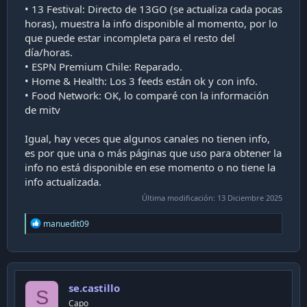
dando "bobby flay triple desafío" (quizás puede que
• 13 Festival: Directo de 13GO (se actualiza cada pocas
sea un problema de feed).
horas), muestra la info disponible al momento, por lo
Puede ser que el feed 4 de star channel esté desfasado? En
que puede estar incompleta para el resto del
este momento (2:02am) están dando Busqueda Implacable
día/horas.
2 pero en la guía sale que están dando "Good American
• ESPN Premium Chile: Reparado.
Family • Si cuentas una historia lo suficientemente bien".
• Home & Health: Los 3 feeds están ok y con info.
Según movistartv Busqueda implacable 2 va de 1:05am a
• Food Network: OK, lo comparé con la información
3:05am pero en el feed 4 sale de 2:05am a 4:05am.
de mitv
Sobre animal planet: acaba de comenzar (2:21am): "T2Ep1
El acuario : Lo grande es hermoso" (2:23am a 3:14am según
Igual, hay veces que algunos canales no tienen info,
movistartv) pero no coincide con ninguno de los dos feeds.
es por que una o más páginas que uso para obtener la
info no está disponible en ese momento o no tiene la
info actualizada.
Última modificación:
13 Diciembre 2025
R
manuedit09
e
a
c
t
i
se.castillo
o
S
n
Capo