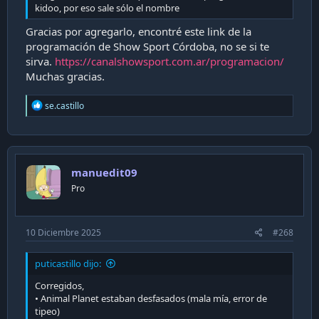
kidoo, por eso sale sólo el nombre
Gracias por agregarlo, encontré este link de la
programación de Show Sport Córdoba, no se si te
sirva.
https://canalshowsport.com.ar/programacion/
Muchas gracias.
R
se.castillo
e
a
c
t
i
manuedit09
o
n
Pro
s
:
10 Diciembre 2025
#268
puticastillo dijo:
Corregidos,
• Animal Planet estaban desfasados (mala mía, error de
tipeo)