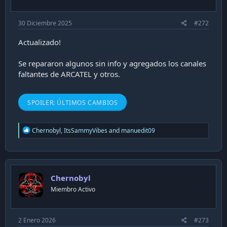
:
30 Diciembre 2025
#272
Actualizado!
Se repararon algunos sin info y agregados los canales
faltantes de ARCATEL y otros.
SPOILER:
ÚLTIMOS CAMBIOS
R
Chernobyl
,
ItsSammyVibes
and
manuedit09
e
a
c
t
i
Chernobyl
o
n
Miembro Activo
s
:
2 Enero 2026
#273