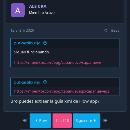
i
ALE CRA
o
n
Miembro Activo
s
:
12 Enero 2026
#280
puticastillo dijo:
Siguen funcionando.
https://impeditor.com/epg/capanueve/capanueve
puticastillo dijo:
https://impeditor.com/epg/capanuevegz/capanuevegz
Bro puedes extraer la guía xml de Flow app?
First
Last
Prev
14 of 16
Siguiente