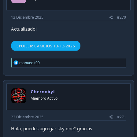
s
:
13 Diciembre 2025
#270
Actualizado!
SPOILER:
CAMBIOS 13-12-2025
R
manuedit09
e
a
c
t
i
Chernobyl
o
n
Miembro Activo
s
:
22 Diciembre 2025
#271
Hola, puedes agregar sky one? gracias