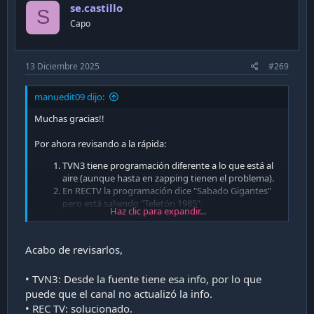
se.castillo
o
S
n
Capo
s
:
13 Diciembre 2025
#269
manuedit09 dijo:
Muchas gracias!!
Por ahora revisando a la rápida:
TVN3 tiene programación diferente a lo que está al
aire (aunque hasta en zapping tienen el problema).
En RECTV la programación dice "Sabado Gigantes"
pero está saliendo "Teletón 1985".
Haz clic para expandir...
En 13Festival aparece "Inti Illimani" pero están
dando "Ricardo Montaner Viña 2003"
Creo que el ESPN Premium Chile está vacío.
Acabo de revisarlos,
El discovery H&H está dando (11:19am) "Juego de
tronos culinario" pero parece que está vacía la
• TVN3: Desde la fuente tiene esa info, por lo que
programación.
En Food Network la programación dice "hornea
puede que el canal no actualizó la info.
como buddy desafiando la gravedad" pero está
• REC TV: solucionado.