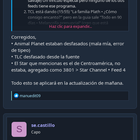
salvaje) Un vinculo especial pero ninguno de los dos
feeds tiene ese programa.
TCL está dando (15:55) "La familia Plath • ¿Cómo
consigo encanto?" pero en la guia sale "Todo en 90
días • Melancolía prenupcial" (creo que está
Haz clic para expandir...
desfasado).
En Star Channel están dando (16:04): Un amor
Corregidos,
inquebrantable de 14:10 a 16:43 pero ningún feed de
• Animal Planet estaban desfasados (mala mía, error
la guía coincide con esto.
de tipeo)
• TLC desfasado desde la fuente
• El Star que mencionas es el de Centroamérica, no
estaba, agregado como 3801 > Star Channel • Feed 4
Todo esto se aplicará en la actualización de mañana.
R
manuedit09
e
a
c
t
i
se.castillo
o
S
n
Capo
s