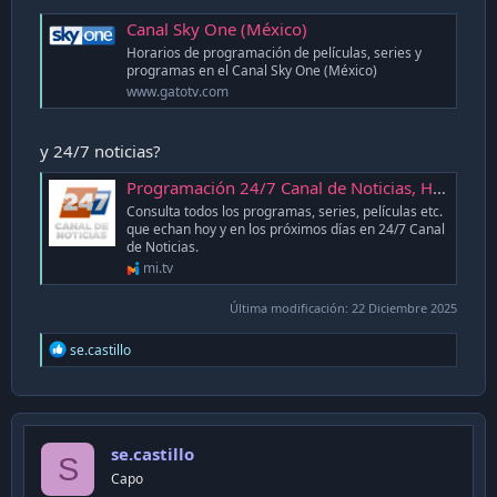
Canal Sky One (México)
Horarios de programación de películas, series y
programas en el Canal Sky One (México)
www.gatotv.com
y 24/7 noticias?
Programación 24/7 Canal de Noticias, Hoy | Programación de TV en Argentina | mi.tv
Consulta todos los programas, series, películas etc.
que echan hoy y en los próximos días en 24/7 Canal
de Noticias.
mi.tv
Última modificación:
22 Diciembre 2025
R
se.castillo
e
a
c
t
i
se.castillo
o
S
n
Capo
s