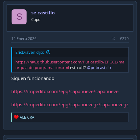
se.castillo
S
Capo
12 Enero 2026
#279
EricDraven dijo:
https://raw.githubusercontent.com/Puticastillo/EPGCL/mai
n/guia-de-programacion.xml
esta off?
@puticastillo
Siguen funcionando.
https://impeditor.com/epg/capanueve/capanueve
https://impeditor.com/epg/capanuevegz/capanuevegz
R
ALE CRA
e
a
c
t