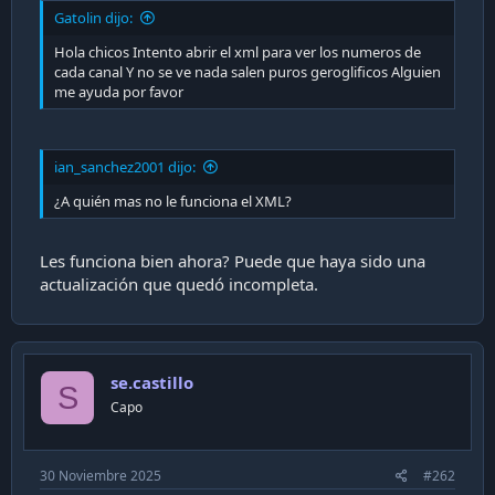
i
Gatolin dijo:
ó
Hola chicos Intento abrir el xml para ver los numeros de
n
cada canal Y no se ve nada salen puros geroglificos Alguien
me ayuda por favor
ian_sanchez2001 dijo:
¿A quién mas no le funciona el XML?
Les funciona bien ahora? Puede que haya sido una
actualización que quedó incompleta.
se.castillo
S
Capo
30 Noviembre 2025
#262