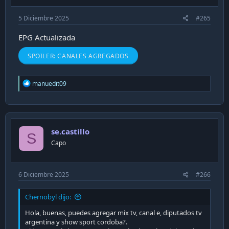
:
5 Diciembre 2025
#265
EPG Actualizada
SPOILER:
CANALES AGREGADOS
R
manuedit09
e
a
c
t
i
se.castillo
o
S
n
Capo
s
:
6 Diciembre 2025
#266
Chernobyl dijo:
Hola, buenas, puedes agregar mix tv, canal e, diputados tv
argentina y show sport cordoba?.