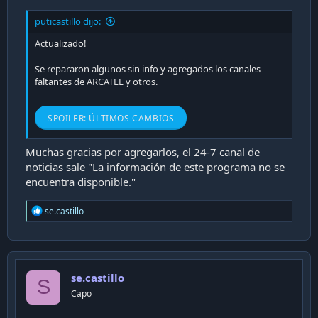
puticastillo dijo:
Actualizado!
Se repararon algunos sin info y agregados los canales
faltantes de ARCATEL y otros.
SPOILER:
ÚLTIMOS CAMBIOS
Muchas gracias por agregarlos, el 24-7 canal de
noticias sale "La información de este programa no se
encuentra disponible."
R
se.castillo
e
a
c
t
i
se.castillo
o
S
n
Capo
s
: