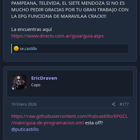
PAMPEANA, TELEVIDA, EL SIETE MENDOZA SI NO ES
MUCHO PEDIR GRACIAS POR TU GRAN TRABAJO CON
LA EPG FUNCIONA DE MARAVILAA CRACK!!!
La encuentras aquí
https://www.directv.com.ar/guia/guia.aspx
R
se.castillo
e
a
c
t
i
EricDraven
o
n
Capo
s
:
10 Enero 2026
#277
https://raw.githubusercontent.com/Puticastillo/EPGCL
/main/guia-de-programacion.xml
esta off?
@puticastillo