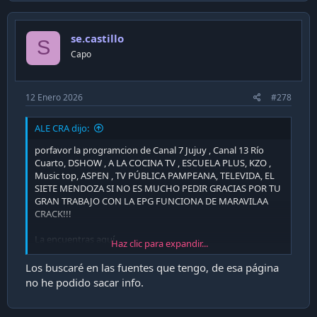
se.castillo
S
Capo
12 Enero 2026
#278
ALE CRA dijo:
porfavor la programcion de Canal 7 Jujuy , Canal 13 Río
Cuarto, DSHOW , A LA COCINA TV , ESCUELA PLUS, KZO ,
Music top, ASPEN , TV PÚBLICA PAMPEANA, TELEVIDA, EL
SIETE MENDOZA SI NO ES MUCHO PEDIR GRACIAS POR TU
GRAN TRABAJO CON LA EPG FUNCIONA DE MARAVILAA
CRACK!!!
La encuentras aquí
Haz clic para expandir...
https://www.directv.com.ar/guia/guia.aspx
Los buscaré en las fuentes que tengo, de esa página
no he podido sacar info.