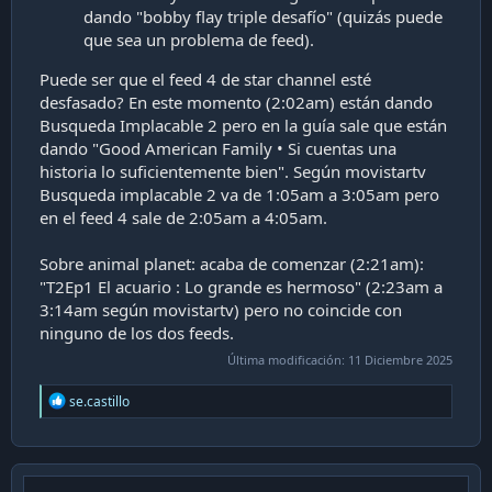
dando "bobby flay triple desafío" (quizás puede
que sea un problema de feed).
Puede ser que el feed 4 de star channel esté
desfasado? En este momento (2:02am) están dando
Busqueda Implacable 2 pero en la guía sale que están
dando "Good American Family • Si cuentas una
historia lo suficientemente bien". Según movistartv
Busqueda implacable 2 va de 1:05am a 3:05am pero
en el feed 4 sale de 2:05am a 4:05am.
Sobre animal planet: acaba de comenzar (2:21am):
"T2Ep1 El acuario : Lo grande es hermoso" (2:23am a
3:14am según movistartv) pero no coincide con
ninguno de los dos feeds.
Última modificación:
11 Diciembre 2025
R
se.castillo
e
a
c
t
i