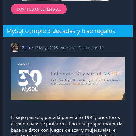
CONTINUAR LEYENDO...
MySql cumple 3 decadas y trae regalos
Zuljin
12 Mayo 2025
Artículos
Respuestas: 11
Me gusta probar hardware e ideas nuevas así que
por eso hace un tiempo atrás
había adquirido...
El siglo pasado, por allá por el año 1994, unos locos
escandinavos se juntaron a hacer su propio motor de
base de datos con juegos de azar y mujerzuelas, el