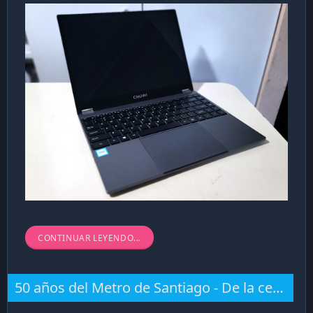
Introducción
CONTINUAR LEYENDO...
Chuwi
es un fabricante de dispositivos electrónicos
chino. Si bien tiene poca presencia en Chile (aquí se
venden
muy pocos
de sus...
50 años del Metro de Santiago - De la celebración a la decadencia -