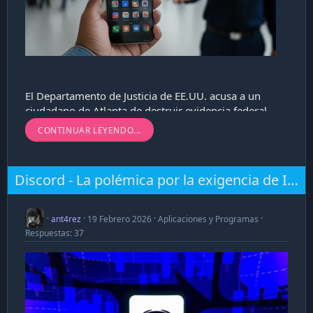
El Departamento de Justicia de EE.UU. acusa a un
ciudadano de Atlanta de destruir evidencia federal
después de que su teléfono con GrapheneOS se
CONTINUAR LEYENDO...
borró automáticamente durante un interrogatorio
en el aeropuerto. Es la primera vez...
Discord - La polémica por la exigencia de ID y la privacidad
ant4rez
19 Febrero 2026
Aplicaciones y Programas
Respuestas: 37