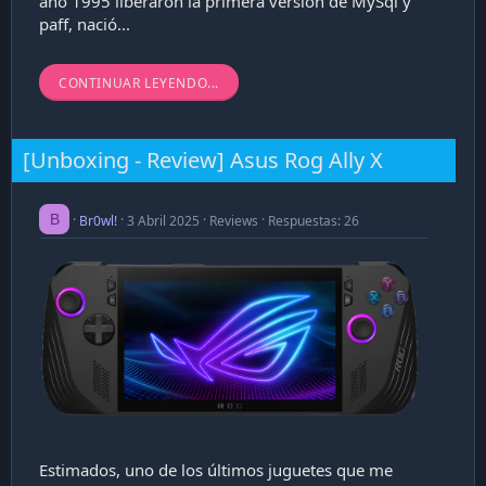
año 1995 liberaron la primera versión de MySql y
paff, nació...
CONTINUAR LEYENDO...
[Unboxing - Review] Asus Rog Ally X
B
Br0wl!
3 Abril 2025
Reviews
Respuestas: 26
Estimados, uno de los últimos juguetes que me