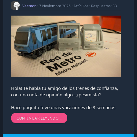
Veemon
7 Noviembre 2025
Artículos
Respuestas: 33
Hola! Te habla tu amigo de los trenes de confianza,
con una nota de opinión algo...¿pesimista?
Hace poquito tuve unas vacaciones de 3 semanas
en México (Si, me repetí el plato) y me sirvió para
CONTINUAR LEYENDO...
darme cuenta de algunas cosas las cuales ya...