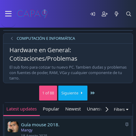
COMPUTACIÓN E INFORMÁTICA
Hardware en General:
Cotizaciones/Problemas
El sub foro para cotizar tu nuevo PC. Tambien dudas y problemas
con fuentes de poder, RAM, VGa y cualquier componente de tu
tarro.
Last
1 of 88
Siguiente
Latest updates
Popular
Newest
Unanswered
Unsolv
Filters
A
Guía mouse 2018.
Mangy
d
18 Agosto 2025