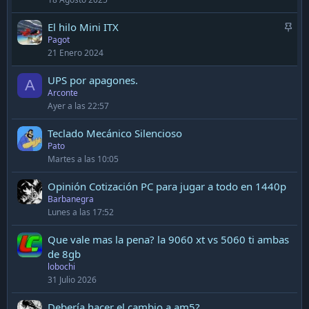
h
e
A
El hilo Mini ITX
r
Pagot
d
i
21 Enero 2024
h
d
e
o
UPS por apagones.
A
r
Arconte
i
Ayer a las 22:57
d
o
Teclado Mecánico Silencioso
Pato
Martes a las 10:05
Opinión Cotización PC para jugar a todo en 1440p
Barbanegra
Lunes a las 17:52
Que vale mas la pena? la 9060 xt vs 5060 ti ambas
de 8gb
lobochi
31 Julio 2026
Debería hacer el cambio a am5?