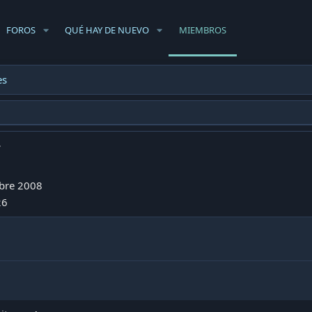
FOROS
QUÉ HAY DE NUEVO
MIEMBROS
es
r
bre 2008
26