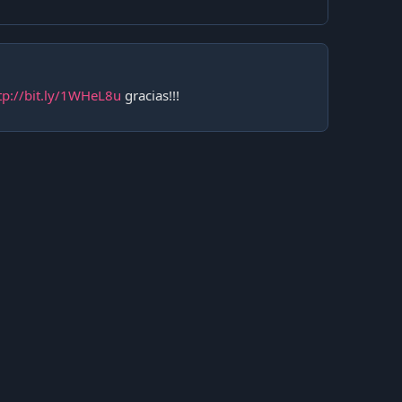
tp://bit.ly/1WHeL8u
gracias!!!