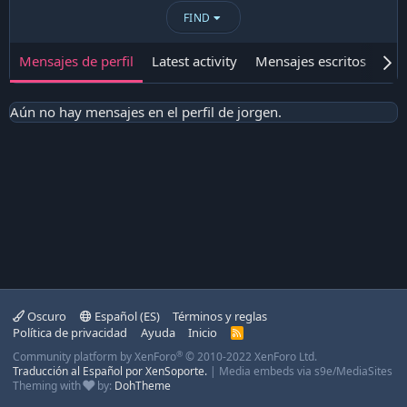
FIND
Mensajes de perfil
Latest activity
Mensajes escritos
Ace
Aún no hay mensajes en el perfil de jorgen.
Oscuro
Español (ES)
Términos y reglas
Política de privacidad
Ayuda
Inicio
R
S
®
Community platform by XenForo
© 2010-2022 XenForo Ltd.
S
Traducción al Español por XenSoporte.
|
Media embeds via s9e/MediaSites
Theming with
by:
DohTheme