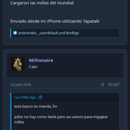
Cargaron las millas del mundial
Enviado desde mi iPhone utilizando Tapatalk
R
andronixko
,
_userdefault
and
RonRigo
e
a
c
t
i
Millionaire
o
n
Capo
s
:
24 Julio 2026
#2.887
rivz1995 dijo:
este banco es mierda, fin
pdta: no hay como darle pero asi vamos para migajear
millas