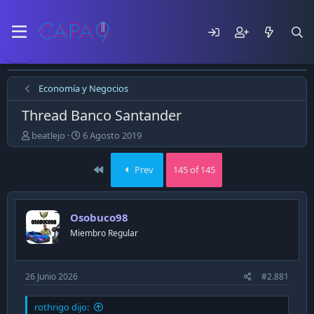
Economía y Negocios
Thread Banco Santander
E
F
beatlejo
6 Agosto 2019
m
e
p
c
First
Prev
145 of 145
e
h
z
a
ó
d
e
e
Osobuco98
l
p
Miembro Regular
t
u
e
b
m
l
a
i
26 Junio 2026
#2.881
c
a
rothrigo dijo:
c