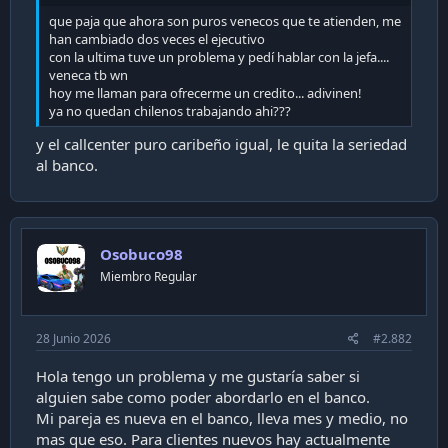
i
que paja que ahora son puros venecos que te atienden, me
ó
han cambiado dos veces el ejecutivo
n
con la ultima tuve un problema y pedí hablar con la jefa....
veneca tb wn
hoy me llaman para ofrecerme un credito... adivinen!
ya no quedan chilenos trabajando ahi???
y el callcenter puro caribeño igual, le quita la seriedad
al banco.
Osobuco98
Miembro Regular
28 Junio 2026
#2.882
Hola tengo un problema y me gustaría saber si
alguien sabe como poder abordarlo en el banco.
Mi pareja es nueva en el banco, lleva mes y medio, no
mas que eso. Para clientes nuevos hay actualmente