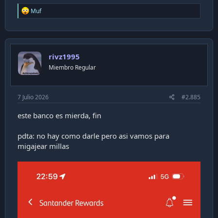
R
Muf
e
a
c
t
i
rivz1995
o
n
Miembro Regular
s
:
7 Julio 2026
#2.885
este banco es mierda, fin
pdta: no hay como darle pero asi vamos para
migajear millas