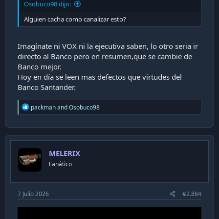
Osobuco98 dijo:
Alguien cacha como canalizar esto?
Imagínate ni VOX ni la ejecutiva saben, lo otro seria ir
directo al Banco pero en resumen,que se cambie de
Banco mejor.
Hoy en día se leen mas defectos que virtudes del
Banco Santander.
R
packman
and
Osobuco98
e
a
c
t
i
MELERIX
o
n
Fanático
s
:
7 Julio 2026
#2.884