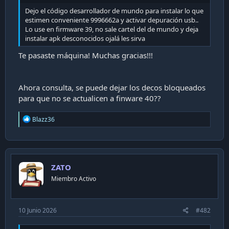
i
Dejo el código desarrollador de mundo para instalar lo que
ó
estimen conveniente 9996662a y activar depuración usb..
n
Lo use en firmware 39, no sale cartel del de mundo y deja
instalar apk desconocidos ojalá les sirva
Te pasaste máquina! Muchas gracias!!!
Ahora consulta, se puede dejar los decos bloqueados
para que no se actualicen a finware 40??
R
Blazz36
e
a
c
t
i
ZATO
o
n
Miembro Activo
s
:
10 Junio 2026
#482