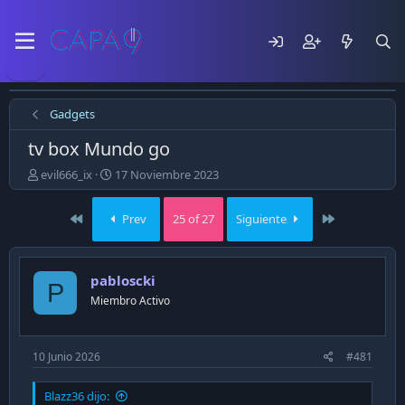
Gadgets
tv box Mundo go
E
F
evil666_ix
17 Noviembre 2023
m
e
p
c
First
Last
Prev
25 of 27
Siguiente
e
h
z
a
ó
d
e
e
pabloscki
P
l
p
Miembro Activo
t
u
e
b
m
l
a
i
10 Junio 2026
#481
c
a
Blazz36 dijo:
c