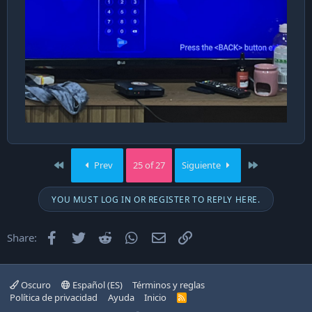
First
Last
Prev
25 of 27
Siguiente
YOU MUST LOG IN OR REGISTER TO REPLY HERE.
Facebook
Twitter
Reddit
WhatsApp
Email
Enlace
Share:
Oscuro
Español (ES)
Términos y reglas
Política de privacidad
Ayuda
Inicio
R
S