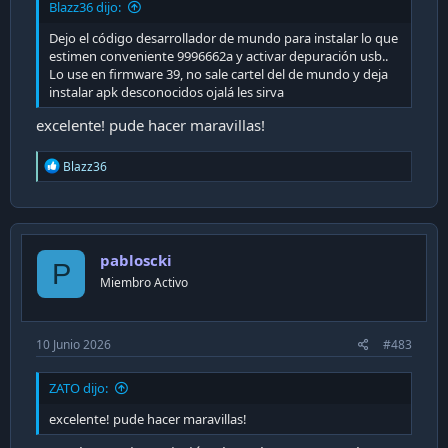
Blazz36 dijo:
Dejo el código desarrollador de mundo para instalar lo que
estimen conveniente 9996662a y activar depuración usb..
Lo use en firmware 39, no sale cartel del de mundo y deja
instalar apk desconocidos ojalá les sirva
excelente! pude hacer maravillas!
R
Blazz36
e
a
c
t
i
pabloscki
o
P
n
Miembro Activo
s
:
10 Junio 2026
#483
ZATO dijo:
excelente! pude hacer maravillas!