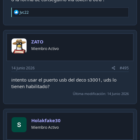
R
Jvc22
e
a
c
t
i
ZATO
o
n
Miembro Activo
s
:
14 Junio 2026
#495
intento usar el puerto usb del deco s3001, uds lo
tienen habilitado?
Última modificación:
14 Junio 2026
Holakfake30
Miembro Activo