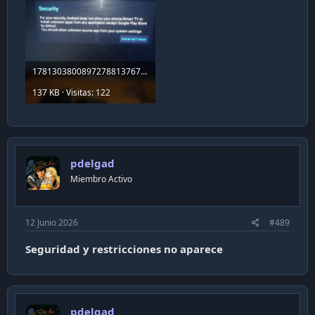
17813038008972788137675761823685.jpg
137 KB · Visitas: 122
pdelgad
Miembro Activo
12 Junio 2026
#489
Seguridad y restricciones no aparece
pdelgad