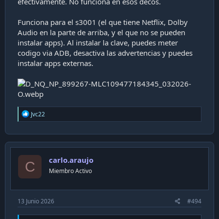
efectivamente. No funciona en esos decos.
Funciona para el s3001 (el que tiene Netflix, Dolby
Audio en la parte de arriba, y el que no se pueden
instalar apps). Al instalar la clave, puedes meter
codigo via ADB, desactiva las advertencias y puedes
instalar apps externas.
R
Jvc22
e
a
c
t
i
carlo.araujo
o
C
n
Miembro Activo
s
:
13 Junio 2026
#494