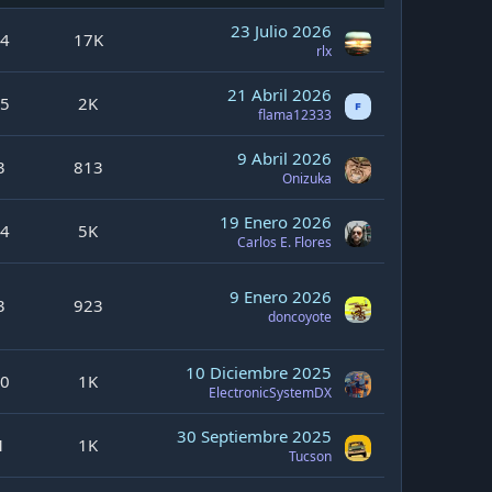
23 Julio 2026
4
17K
rlx
21 Abril 2026
5
2K
flama12333
9 Abril 2026
3
813
Onizuka
19 Enero 2026
4
5K
Carlos E. Flores
9 Enero 2026
3
923
doncoyote
10 Diciembre 2025
0
1K
ElectronicSystemDX
30 Septiembre 2025
1
1K
Tucson