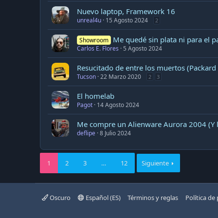
Nuevo laptop, Framework 16
unreal4u
15 Agosto 2024
2
Me quedé sin plata ni para el pa
Showroom
Carlos E. Flores
5 Agosto 2024
Resucitado de entre los muertos (Packard 
Tucson
22 Marzo 2020
2
3
El homelab
Pagot
14 Agosto 2024
Me compre un Alienware Aurora 2004 (Y l
deflipe
8 Julio 2024
1
2
3
…
12
Siguiente
Oscuro
Español (ES)
Términos y reglas
Política de