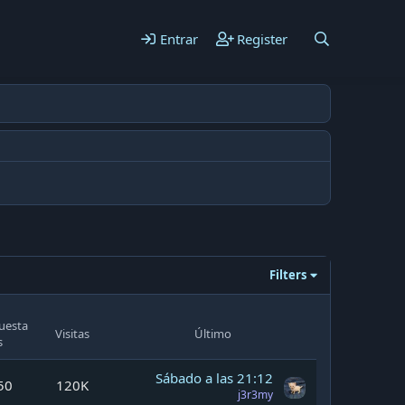
Entrar
Register
Filters
uesta
Visitas
Último
s
Sábado a las 21:12
50
120K
j3r3my