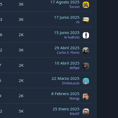
17 Agosto 2025
5
3K
Tucson
17 Junio 2025
3
3K
rlx
15 Junio 2025
6
2K
le hu@sito
29 Abril 2025
2
3K
Carlos E. Flores
10 Abril 2025
7
2K
deflipe
22 Marzo 2025
6
2K
EmiliaLucas
8 Febrero 2025
9
2K
Mangy
25 Enero 2025
2
5K
MaxSF