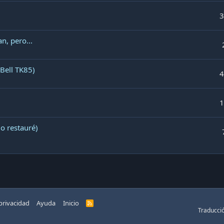
3
n, pero...
Bell TK85)
4
1
o restauré)
 privacidad
Ayuda
Inicio
R
S
Traducci
S