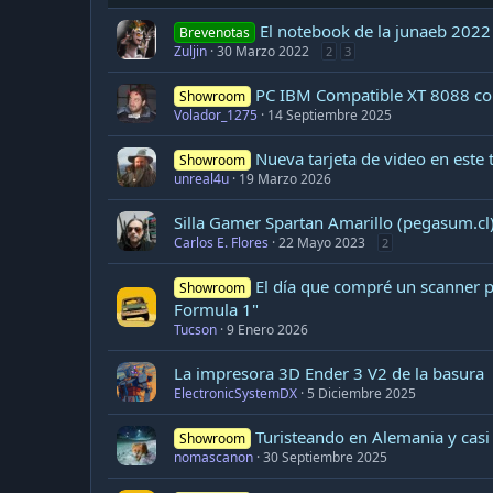
El notebook de la junaeb 2022
Brevenotas
Zuljin
30 Marzo 2022
2
3
PC IBM Compatible XT 8088 co
Showroom
Volador_1275
14 Septiembre 2025
Nueva tarjeta de video en este
Showroom
unreal4u
19 Marzo 2026
Silla Gamer Spartan Amarillo (pegasum.cl
Carlos E. Flores
22 Mayo 2023
2
El día que compré un scanner 
Showroom
Formula 1"
Tucson
9 Enero 2026
La impresora 3D Ender 3 V2 de la basura
ElectronicSystemDX
5 Diciembre 2025
Turisteando en Alemania y casi 
Showroom
nomascanon
30 Septiembre 2025