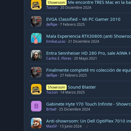
Me encontre TRES Mac en la bas
Showroom
Tucson
20 Diciembre 2024
EVGA Classified – Mi PC Gamer 2010
deflipe
7 Febrero 2025
Mala Experiencia RTX3080ti (anti Showroo
EmiliaLucas
21 Diciembre 2024
Entra Sennheiser HD 280 Pro, sale AIWA
Carlos E. Flores
20 Mayo 2021
Finalmente completé mi colección de equ
deflipe
27 Febrero 2025
Sound Blaster
Showroom
Tucson
14 Marzo 2025
Gabinete Hyte Y70 Touch Infinite - Show
B
Br0wl!
25 Diciembre 2024
Anti-showroom: Un Dell OptiPlex 7010 in
MaxSF
13 Junio 2024
2