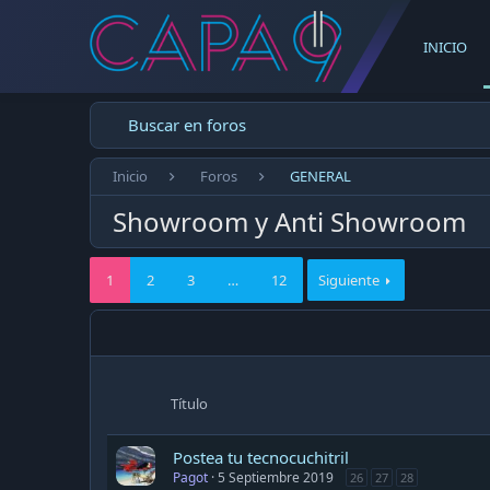
INICIO
Buscar en foros
Inicio
Foros
GENERAL
Showroom y Anti Showroom
1
2
3
…
12
Siguiente
Título
Postea tu tecnocuchitril
Pagot
5 Septiembre 2019
26
27
28