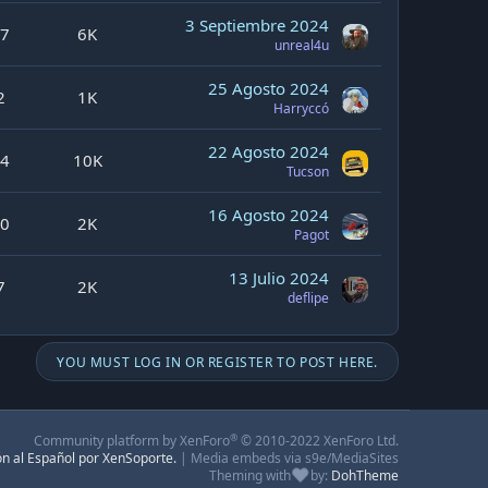
3 Septiembre 2024
7
6K
unreal4u
25 Agosto 2024
2
1K
Harryccó
22 Agosto 2024
4
10K
Tucson
16 Agosto 2024
0
2K
Pagot
13 Julio 2024
7
2K
deflipe
YOU MUST LOG IN OR REGISTER TO POST HERE.
®
Community platform by XenForo
© 2010-2022 XenForo Ltd.
ón al Español por XenSoporte.
|
Media embeds via s9e/MediaSites
Theming with
by:
DohTheme