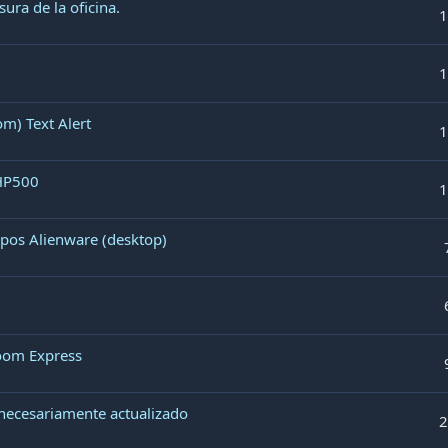
ura de la oficina.
1
1
m) Text Alert
1
 HP500
1
ipos Alienware (desktop)
room Express
necesariamente actualizado
2