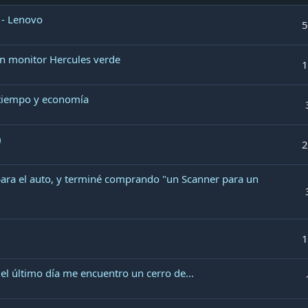
h
 - Lenovo
e
5
r
i
n monitor Hercules verde
1
d
o
 tiempo y economía
)
2
para el auto, y terminé comprando "un Scanner para un
1
el último día me encuentro un cerro de...