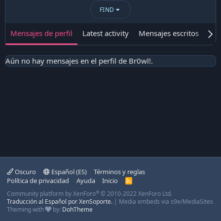
FIND
Mensajes de perfil
Latest activity
Mensajes escritos
Ace
Aún no hay mensajes en el perfil de Br0wl!.
Oscuro
Español (ES)
Términos y reglas
Política de privacidad
Ayuda
Inicio
R
S
®
Community platform by XenForo
© 2010-2022 XenForo Ltd.
S
Traducción al Español por XenSoporte.
|
Media embeds via s9e/MediaSites
Theming with
by:
DohTheme