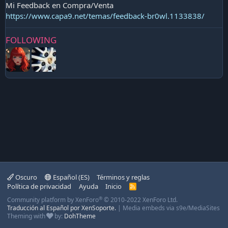
Mi Feedback en Compra/Venta
https://www.capa9.net/temas/feedback-br0wl.1133838/
FOLLOWING
Oscuro
Español (ES)
Términos y reglas
Política de privacidad
Ayuda
Inicio
R
S
®
Community platform by XenForo
© 2010-2022 XenForo Ltd.
S
Traducción al Español por XenSoporte.
|
Media embeds via s9e/MediaSites
Theming with
by:
DohTheme