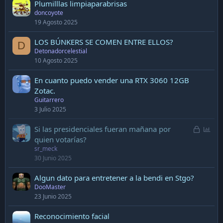
Plumilllas limpiaparabrisas
doncoyote
19 Agosto 2025
LOS BÚNKERS SE COMEN ENTRE ELLOS?
D
Detonadorcelestial
10 Agosto 2025
En cuanto puedo vender una RTX 3060 12GB
Zotac.
Guitarrero
3 Julio 2025
L
P
Si las presidenciales fueran mañana por
o
o
quien votarías?
sr_meck
c
l
30 Junio 2025
k
l
e
Algun dato para entretener a la bendi en Stgo?
d
DooMaster
23 Junio 2025
Reconocimiento facial