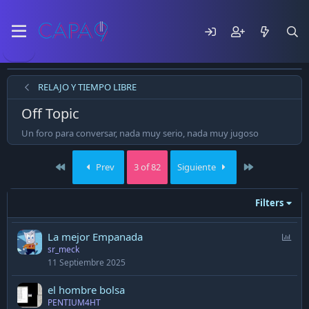
RELAJO Y TIEMPO LIBRE
Off Topic
Un foro para conversar, nada muy serio, nada muy jugoso
First
Last
Prev
3 of 82
Siguiente
Filters
P
La mejor Empanada
sr_meck
o
11 Septiembre 2025
l
l
el hombre bolsa
PENTIUM4HT