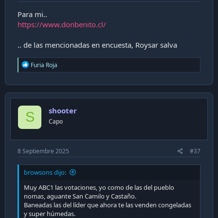
Para mi..
https://www.donbenito.cl/
.. de las mencionadas en encuesta, Roysar salva
R
Furia Roja
e
a
c
t
i
shooter
o
S
n
Capo
s
:
8 Septiembre 2025
#37
browsons dijo:
Muy ABC1 las votaciones, yo como de las del pueblo
nomas, aguante San Camilo y Castaño.
Baneadas las del líder que ahora te las venden congeladas
y super húmedas.