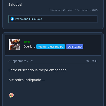
Saludos!
Última modificación:
8 Septiembre 2025
R
Rezzo
and
Furia Roja
e
a
c
t
i
ayn
o
n
Overlord
Miembro del Equipo
OVERLORD
s
:
8 Septiembre 2025
#39
Entre buscando la mejor empanada.
Me retiro indignado....