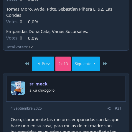
Tomas Moro, Avda. Pdte. Sebastían Piñera E. 92, Las
Condes
Votes:
0
0,0%
Empandas Doña Cata, Varias Sucursales.
Votes:
0
0,0%
Total voters
12
First
Last
Prev
2 of 3
Siguiente
sr_meck
a.k.a chikogollo
4 Septiembre 2025
#21
Osea, claramente las mejores empanadas son las que
hace uno en su casa, para mi las de mi madre son
insuperables es un sabor que me a acompañado los