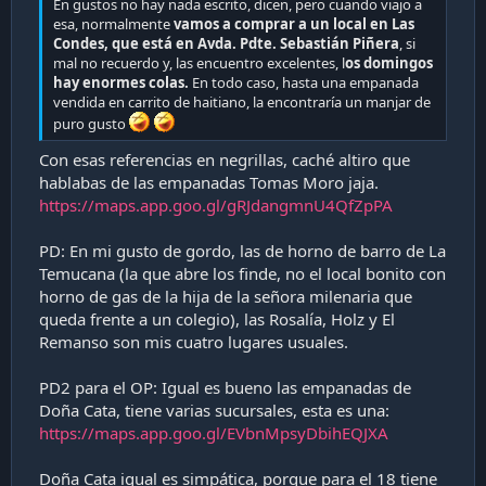
En gustos no hay nada escrito, dicen, pero cuando viajo a
esa, normalmente
vamos a comprar a un local en Las
Condes, que está en Avda. Pdte. Sebastián Piñera
, si
mal no recuerdo y, las encuentro excelentes, l
os domingos
hay enormes colas.
En todo caso, hasta una empanada
vendida en carrito de haitiano, la encontraría un manjar de
puro gusto
Con esas referencias en negrillas, caché altiro que
hablabas de las empanadas Tomas Moro jaja.
https://maps.app.goo.gl/gRJdangmnU4QfZpPA
PD: En mi gusto de gordo, las de horno de barro de La
Temucana (la que abre los finde, no el local bonito con
horno de gas de la hija de la señora milenaria que
queda frente a un colegio), las Rosalía, Holz y El
Remanso son mis cuatro lugares usuales.
PD2 para el OP: Igual es bueno las empanadas de
Doña Cata, tiene varias sucursales, esta es una:
https://maps.app.goo.gl/EVbnMpsyDbihEQJXA
Doña Cata igual es simpática, porque para el 18 tiene