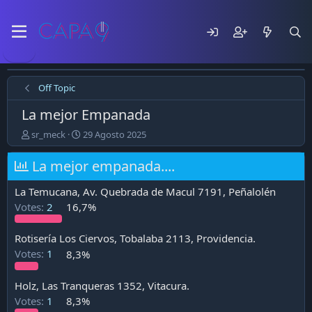
Off Topic
La mejor Empanada
E
F
sr_meck
29 Agosto 2025
m
e
p
c
La mejor empanada....
e
h
z
a
La Temucana, Av. Quebrada de Macul 7191, Peñalolén
ó
d
Votes:
2
16,7%
e
e
l
p
t
u
Rotisería Los Ciervos, Tobalaba 2113, Providencia.
e
b
Votes:
1
8,3%
m
l
a
i
c
Holz, Las Tranqueras 1352, Vitacura.
a
Votes:
1
8,3%
c