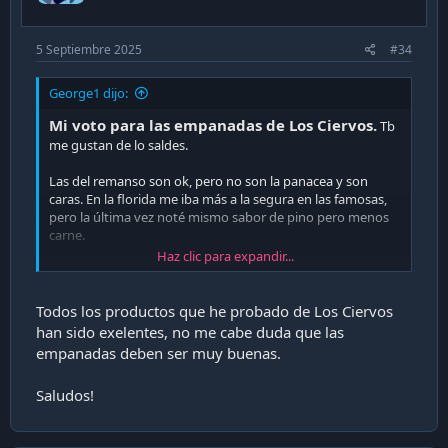
5 Septiembre 2025
#34
George1 dijo:
Mi voto para las empanadas de Los Ciervos.
Tb
me gustan de lo saldes.
Las del remanso son ok, pero no son la panacea y son
caras. En la florida me iba más a la segura en las famosas,
pero la última vez noté mismo sabor de pino pero menos
carne.
Haz clic para expandir...
Ayer probé en "aquí e' ", aunque una napolitana a $3100,
gigante muy buena. Pasaré por una de pino en estos días.
Todos los productos que he probado de Los Ciervos
En san bernardo están las del Quijote, cerca de la plaza,
han sido exelentes, no me cabe duda que las
eran buenas aunque ahora hay críticas dispares en google.
empanadas deben ser muy buenas.
Para mí sin duda lo mejor está en Talca: en la don José y la
Saludos!
san Pablo ambas buenas, parecidas en estilo. En la
amasandería Pucón ya cerca de la plaza, con una masa
distinta y con pasa. Y cerca del tottus de la 8 norte, en la