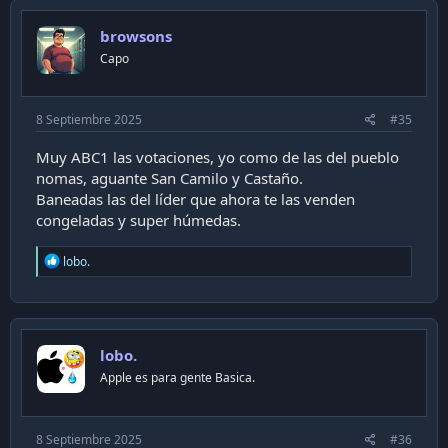
esquina, las empanadas de la chancheria más grandes y
diferentes. En Talca nada supera $2500.
browsons
Capo
8 Septiembre 2025
#35
Muy ABC1 las votaciones, yo como de las del pueblo
nomas, aguante San Camilo y Castaño.
Baneadas las del líder que ahora te las venden
congeladas y super húmedas.
R
lobo.
e
a
c
t
i
lobo.
o
n
Apple es para gente Basica.
s
:
8 Septiembre 2025
#36