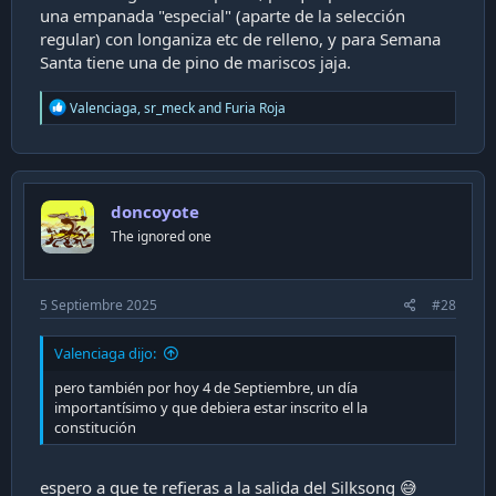
una empanada "especial" (aparte de la selección
regular) con longaniza etc de relleno, y para Semana
Santa tiene una de pino de mariscos jaja.
R
Valenciaga
,
sr_meck
and
Furia Roja
e
a
c
t
i
doncoyote
o
n
The ignored one
s
:
5 Septiembre 2025
#28
Valenciaga dijo:
pero también por hoy 4 de Septiembre, un día
importantísimo y que debiera estar inscrito el la
constitución
espero a que te refieras a la salida del Silksong 😅