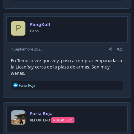
e
a
c
t
i
PangKüll
o
P
n
Capo
s
:
4 Septiembre 2025
#25
En Temuco vez que voy, paso a comprar empanadas a
la LicanRay cerca de la plaza de armas. Son muy
wenas.
R
Furia Roja
e
a
c
t
i
Furia Roja
o
n
REPORTERO
REPORTERO
s
: