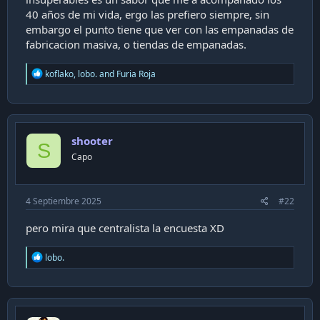
40 años de mi vida, ergo las prefiero siempre, sin
embargo el punto tiene que ver con las empanadas de
fabricacion masiva, o tiendas de empanadas.
R
koflako
,
lobo.
and
Furia Roja
e
a
c
t
i
shooter
o
S
n
Capo
s
:
4 Septiembre 2025
#22
pero mira que centralista la encuesta XD
R
lobo.
e
a
c
t
i