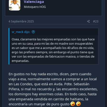
Valenciaga
o
n
Motoquero HOG
s
:
4 Septiembre 2025
#23
sr_meck dijo:
Osea, claramente las mejores empanadas son las que hace
uno en su casa, para mi las de mi madre son insuperables
es un sabor que me a acompañado los 40 años de mi vida,
ergo las prefiero siempre, sin embargo el punto tiene que
ver con las empanadas de fabricacion masiva, o tiendas de
empanadas.
En gustos no hay nada escrito, dicen, pero cuando
viajo a esa, normalmente vamos a comprar a un local
en Las Condes, que está en Avda. Pdte. Sebastián
Piñera, si mal no recuerdo y, las encuentro excelentes,
los domingos hay enormes colas. En todo caso, hasta
una empanada vendida en carrito de haitiano, la
encontraría un manjar de puro gusto