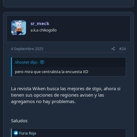
sr_meck
a.k.a chikogollo
4 Septiembre 2025
#24
shooter dijo:
pero mira que centralista la encuesta XD
La revista Wiken busca las mejores de stgo, ahora si
tienen sus opciones de regiones avisen y las
agregamos no hay problemas.
Saludos
R
Furia Roja