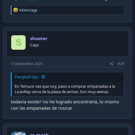
R
Valenciaga
e
a
c
t
i
shooter
o
S
n
Capo
s
:
5 Septiembre 2025
#29
PangKüll dijo:
En Temuco vez que voy, paso a comprar empanadas a la
LicanRay cerca de la plaza de armas. Son muy wenas.
todavía existe? no he logrado encontrarla, lo mismo
con las empanadas de rosicar
sr_meck