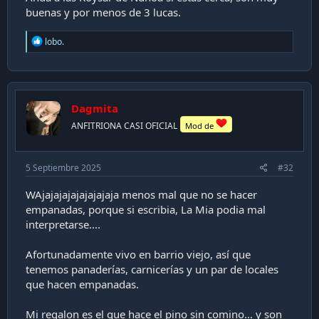
buenas y por menos de 3 lucas.
R
lobo.
e
a
c
t
i
Dagmita
o
n
ANFITRIONA CASI OFICIAL
Mod de
s
:
5 Septiembre 2025
#32
WAjajajajajajajajaja menos mal que no se hacer
empanadas, porque si escribia, La Mia podia mal
interpretarse....
Afortunadamente vivo en barrio viejo, así que
tenemos panaderías, carnicerías y un par de locales
que hacen empanadas.
Mi regalon es el que hace el pino sin comino... y son