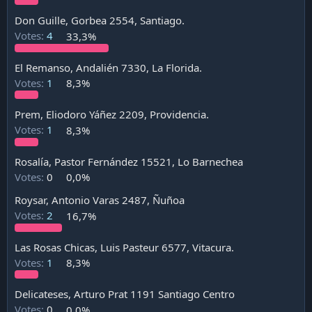
i
Don Guille, Gorbea 2554, Santiago.
ó
n
Votes:
4
33,3%
El Remanso, Andalién 7330, La Florida.
Votes:
1
8,3%
Prem, Eliodoro Yáñez 2209, Providencia.
Votes:
1
8,3%
Rosalía, Pastor Fernández 15521, Lo Barnechea
Votes:
0
0,0%
Roysar, Antonio Varas 2487, Ñuñoa
Votes:
2
16,7%
Las Rosas Chicas, Luis Pasteur 6577, Vitacura.
Votes:
1
8,3%
Delicateses, Arturo Prat 1191 Santiago Centro
Votes:
0
0,0%