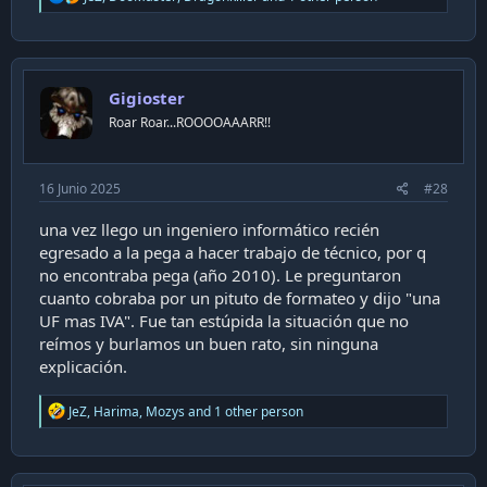
e
a
c
t
i
Gigioster
o
n
Roar Roar...ROOOOAAARR!!
s
:
16 Junio 2025
#28
una vez llego un ingeniero informático recién
egresado a la pega a hacer trabajo de técnico, por q
no encontraba pega (año 2010). Le preguntaron
cuanto cobraba por un pituto de formateo y dijo "una
UF mas IVA". Fue tan estúpida la situación que no
reímos y burlamos un buen rato, sin ninguna
explicación.
R
JeZ
,
Harima
,
Mozys
and 1 other person
e
a
c
t