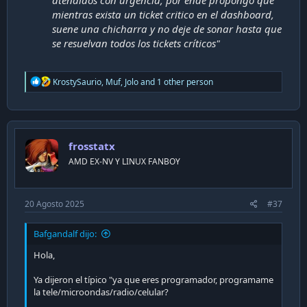
atendidos con urgencia, por ende propongo que
mientras exista un ticket critico en el dashboard,
suene una chicharra y no deje de sonar hasta que
se resuelvan todos los tickets críticos"
R
KrostySaurio
,
Muf
,
Jolo
and 1 other person
e
a
c
t
i
frosstatx
o
n
AMD EX-NV Y LINUX FANBOY
s
:
20 Agosto 2025
#37
Bafgandalf dijo:
Hola,
Ya dijeron el típico "ya que eres programador, programame
la tele/microondas/radio/celular?