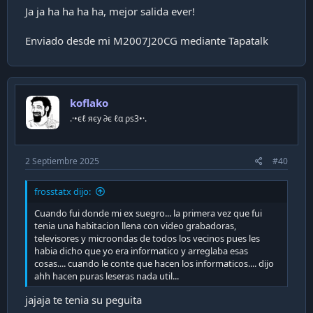
Ja ja ha ha ha ha, mejor salida ever!
Enviado desde mi M2007J20CG mediante Tapatalk
koflako
.·•єℓ яєу ∂є ℓα ρѕ3•·.
2 Septiembre 2025
#40
frosstatx dijo:
Cuando fui donde mi ex suegro... la primera vez que fui
tenia una habitacion llena con video grabadoras,
televisores y microondas de todos los vecinos pues les
habia dicho que yo era informatico y arreglaba esas
cosas.... cuando le conte que hacen los informaticos.... dijo
ahh hacen puras leseras nada util...
jajaja te tenia su peguita