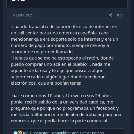
14 Junio 2025
#27
-cuando trabajaba de soporte técnico de internet en
un call center para una empresa española, cabe
mencionar que era soporte solo de internet y era un
numero de pago por minuto, siempre me voy a
acordar de mi primer llamado
"Hola es que se me ha estropeado el ratón, donde
puedo comprar uno acá en el pueblo" , nada me
aguante de la risa y le dije que buscara algún
supermercado o algún lugar donde vendieran
electrónicos, que ahí podían tener.
-hace como unos 10 años, Un wn en sus 24 años
ponle, recién salido de la universidad católica, me
pregunto que porque no programaba un facebook y
me hacía millonario y me dejaba de trabajar para una
empresa, que el podía hacer la parte comercial.
R
JeZ
,
DooMaster
,
Dragonkiller
and 1 other person