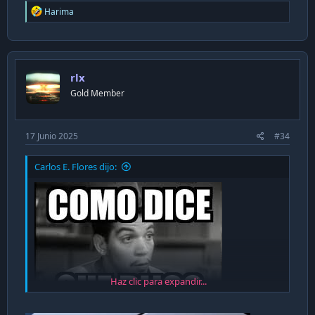
R
Harima
e
a
c
t
i
rlx
o
n
Gold Member
s
:
17 Junio 2025
#34
Carlos E. Flores dijo:
Haz clic para expandir...