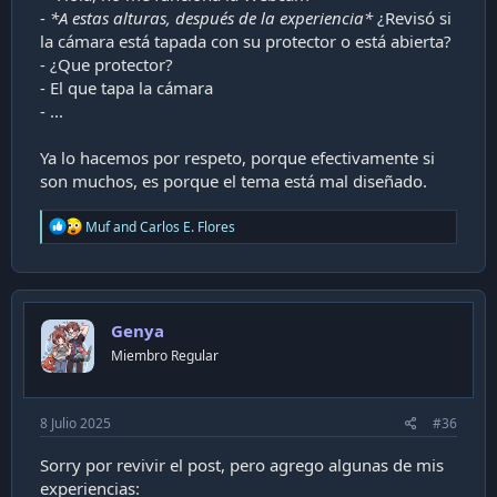
-
*A estas alturas, después de la experiencia*
¿Revisó si
la cámara está tapada con su protector o está abierta?
- ¿Que protector?
- El que tapa la cámara
- ...
Ya lo hacemos por respeto, porque efectivamente si
son muchos, es porque el tema está mal diseñado.
R
Muf
and
Carlos E. Flores
e
a
c
t
i
Genya
o
n
Miembro Regular
s
:
8 Julio 2025
#36
Sorry por revivir el post, pero agrego algunas de mis
experiencias: