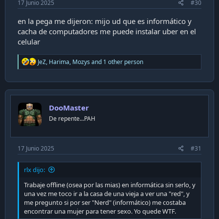
17 Junio 2025
#30
en la pega me dijeron: mijo ud que es informático y
cacha de computadores me puede instalar uber en el
celular
R
JeZ
,
Harima
,
Mozys
and 1 other person
e
a
c
t
i
DooMaster
o
n
De repente...PAH
s
:
17 Junio 2025
#31
rlx dijo:
Trabaje offline (osea por las mias) en informática sin serlo, y
una vez me toco ir a la casa de una vieja a ver una "red", y
me pregunto si por ser "Nerd" (informático) me costaba
encontrar una mujer para tener sexo. Yo quede WTF.