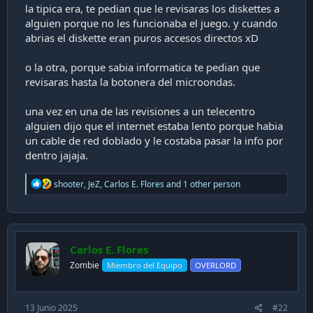
a
la tipica era, te pedian que le revisaras los diskettes a
c
alguien porque no les funcionaba el juego. y cuando
i
abrias el diskette eran puros accesos directos xD
ó
n
o la otra, porque sabia informatica te pedian que
revisaras hasta la botonera del microondas.
una vez en una de las revisiones a un telecentro
alguien dijo que el internet estaba lento porque habia
un cable de red doblado y le costaba pasar la info por
dentro jajaja.
R
shooter
,
JeZ
,
Carlos E. Flores
and 1 other person
e
a
c
t
i
Carlos E. Flores
o
n
Zombie
Miembro del Equipo
OVERLORD
s
:
13 Junio 2025
#22