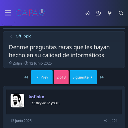
Off Topic
Denme preguntas raras que les hayan
hecho en su calidad de informáticos
E
F
Zuljin
12 Junio 2025
m
e
p
c
First
Last
Prev
2 of 3
Siguiente
e
h
z
a
ó
d
e
e
koflako
l
p
.·•єℓ яєу ∂є ℓα ρѕ3•·.
t
u
e
b
m
l
a
i
13 Junio 2025
#21
c