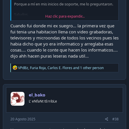
Porque a mí en mis inicios de soporte, me lo preguntaron.
Saludos,
Haz clic para expandir...
Enviado desde mi M2007J20CG mediante Tapatalk
Cuando fui donde mi ex suegro... la primera vez que
fui tenia una habitacion llena con video grabadoras,
televisores y microondas de todos los vecinos pues les
habia dicho que yo era informatico y arreglaba esas
cosas.... cuando le conte que hacen los informaticos....
dijo ahh hacen puras leseras nada util...
R
VPdBz
,
Furia Roja
,
Carlos E. Flores
and 1 other person
e
a
c
t
i
el_bako
o
n
L' eNfaNt tErribLe
s
:
20 Agosto 2025
#38