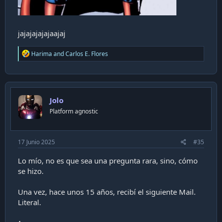
jajajajajajaajaj
R
Harima
and
Carlos E. Flores
e
a
c
t
i
Jolo
o
n
Platform agnostic
s
:
17 Junio 2025
#35
Lo mío, no es que sea una pregunta rara, sino, cómo
se hizo.
Una vez, hace unos 15 años, recibí el siguiente Mail.
Literal.