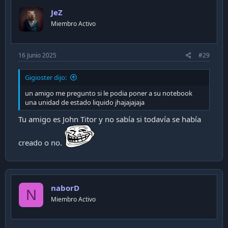
i
JeZ
o
n
Miembro Activo
s
:
16 Junio 2025
#29
Gigioster dijo:
un amigo me pregunto si le podia poner a su notebook
una unidad de estado liquido jhajajajaja
Tu amigo es John Titor y no sabía si todavía se había
creado o no.
naborD
N
Miembro Activo