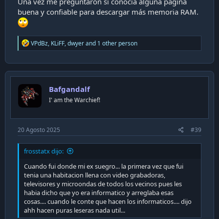
Una vez me preguntaron si conocia alguna página
buena y confiable para descargar más memoria RAM.
R
VPdBz
,
KLiFF
,
dwyer
and 1 other person
e
a
c
t
i
Bafgandalf
o
n
I' am the Warchief!
s
:
20 Agosto 2025
#39
frosstatx dijo:
Cuando fui donde mi ex suegro... la primera vez que fui
tenia una habitacion llena con video grabadoras,
televisores y microondas de todos los vecinos pues les
habia dicho que yo era informatico y arreglaba esas
cosas.... cuando le conte que hacen los informaticos.... dijo
ahh hacen puras leseras nada util...