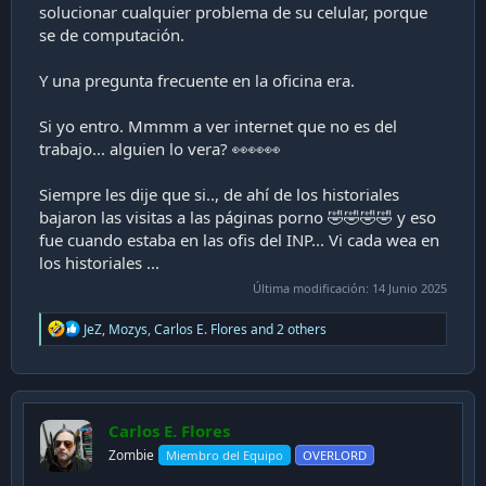
solucionar cualquier problema de su celular, porque
se de computación.
Y una pregunta frecuente en la oficina era.
Si yo entro. Mmmm a ver internet que no es del
trabajo... alguien lo vera? 👀👀👀
Siempre les dije que si.., de ahí de los historiales
bajaron las visitas a las páginas porno 🤣🤣🤣🤣 y eso
fue cuando estaba en las ofis del INP... Vi cada wea en
los historiales ...
Última modificación:
14 Junio 2025
R
JeZ
,
Mozys
,
Carlos E. Flores
and 2 others
e
a
c
t
i
Carlos E. Flores
o
n
Zombie
Miembro del Equipo
OVERLORD
s
: