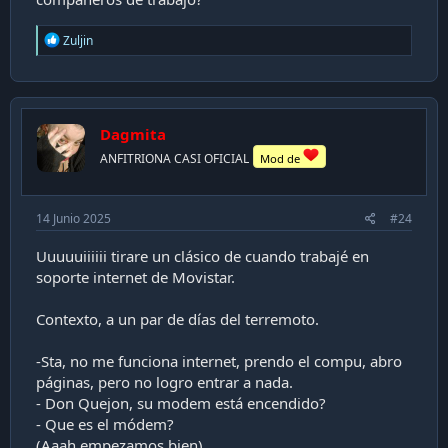
R
Zuljin
e
a
c
t
i
Dagmita
o
n
ANFITRIONA CASI OFICIAL
Mod de
s
:
14 Junio 2025
#24
Uuuuuiiiiii tirare un clásico de cuando trabajé en
soporte internet de Movistar.
Contexto, a un par de días del terremoto.
-Sta, no me funciona internet, prendo el compu, abro
páginas, pero no logro entrar a nada.
- Don Quejon, su modem está encendido?
- Que es el módem?
(Aaah empezamos bien)