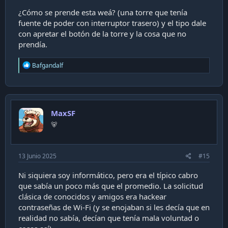
¿Cómo se prende esta weá? (una torre que tenía
fuente de poder con interruptor trasero) y el tipo dale
con apretar el botón de la torre y la cosa que no
prendía.
R
Bafgandalf
e
a
c
t
i
MaxSF
o
n
🐻
s
:
13 Junio 2025
#15
Ni siquiera soy informático, pero era el típico cabro
que sabía un poco más que el promedio. La solicitud
clásica de conocidos y amigos era hackear
contraseñas de Wi-Fi (y se enojaban si les decía que en
realidad no sabía, decían que tenía mala voluntad o