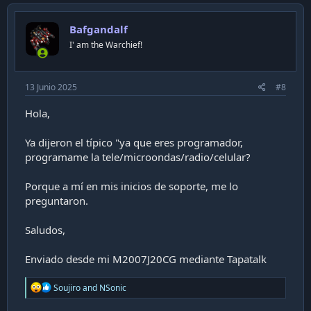
Bafgandalf
I' am the Warchief!
13 Junio 2025
#8
Hola,
Ya dijeron el típico "ya que eres programador,
programame la tele/microondas/radio/celular?
Porque a mí en mis inicios de soporte, me lo
preguntaron.
Saludos,
Enviado desde mi M2007J20CG mediante Tapatalk
R
Soujiro
and
NSonic
e
a