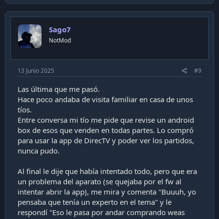
c
t
i
Sago7
o
n
NotMod
s
:
13 Junio 2025
#9
Las última que me pasó.
Hace poco andaba de visita familiar en casa de unos
tíos.
Entre conversa mi tío me pide que revise un android
box de esos que venden en todas partes. Lo compró
para usar la app de DirecTV y poder ver los partidos,
nunca pudo.
Al final le dije que había intentado todo, pero que era
un problema del aparato (se quejaba por el fw al
intentar abrir la app), me mira y comenta "Buuuh, yo
pensaba que tenía un experto en el tema" y le
respondí "Eso le pasa por andar comprando weas