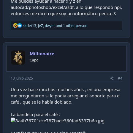
Me puedes ayudar a hacer x y z en
autocad/photoshop/excel/asdf, a lo que respondo npi,
entonces me dicen que soy un informático penca :S
R
skrlet13
,
JeZ
,
dwyer
and 1 other person
e
a
c
t
i
Millionaire
o
n
Capo
s
:
13 Junio 2025
#4
Una vez hace muchos muchos años , en una empresa
me preguntaron si le podia arreglar el soporte para el
café , que se le había doblado.
La bandeja para el café :