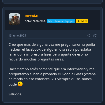
a
c
t
i
unreal4u
o
n
I solve problems.
Miembro del Equipo
ADMIN
s
:
13 Junio 2025
#7
Creo que más de alguna vez me preguntaron si podía
hackear el facebook de alguien o si sabía pq estaba
fallando la impresora laser pero aparte de eso no
recuerdo muchas preguntas raras.
Hace tiempo atrás comenté que era informático y me
preguntaron si había probado el Google Glass (estaba
de moda en ese entonces) xD Siempre quise, nunca
pude
Saludos.