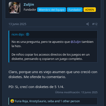
i
Zuljin
o
n
Fundador
Miembro del Equipo
Fundador
ADMIN
s
:
13 Junio 2025
#12
ricm dijo:
No es una pregunta, pero te apuesto que
@Zuljin
tambien
la hizo.
De niños copiar los accesos directos de los juegos en un
diskette, pensando q copiaron un juego completo.
Claro, porque uno es viejo asumen que uno creció con
disketes. Me ofende tu comentario.
PD: Si, crecí con disketes de 5 1/4.
Última modificación:
13 Junio 2025
R
Furia Roja
,
KrostySaurio
,
seba
and 1 other person
e