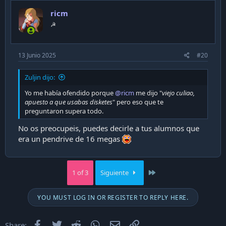
ricm
☭
13 Junio 2025
#20
Zuljin dijo:
Yo me había ofendido porque
@ricm
me dijo "
viejo culiao,
apuesto a que usabas disketes
" pero eso que te
preguntaron supera todo.
No os preocupeis, puedes decirle a tus alumnos que
era un pendrive de 16 megas
Last
1 of 3
Siguiente
YOU MUST LOG IN OR REGISTER TO REPLY HERE.
Facebook
Twitter
Reddit
WhatsApp
Email
Enlace
Share: