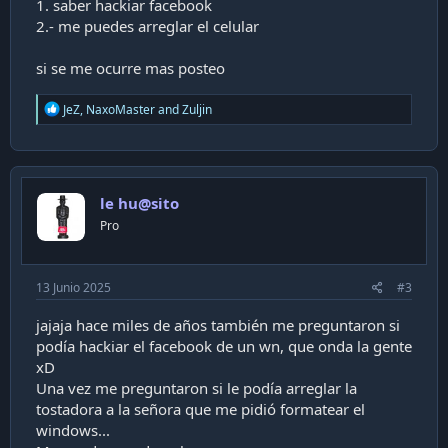
1. saber hackiar facebook
2.- me puedes arreglar el celular
si se me ocurre mas posteo
R
JeZ
,
NaxoMaster
and
Zuljin
e
a
c
t
i
le hu@sito
o
n
Pro
s
:
13 Junio 2025
#3
jajaja hace miles de años también me preguntaron si
podía hackiar el facebook de un wn, que onda la gente
xD
Una vez me preguntaron si le podía arreglar la
tostadora a la señora que me pidió formatear el
windows...