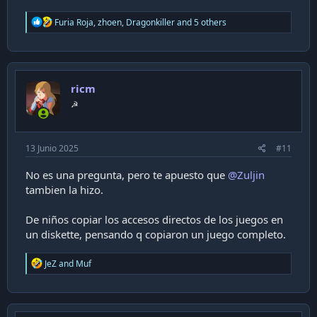
R
Furia Roja
,
zhoen
,
Dragonkiller
and 5 others
e
a
c
t
i
ricm
o
n
☭
s
:
13 Junio 2025
#11
No es una pregunta, pero te apuesto que
@Zuljin
tambien la hizo.
De niños copiar los accesos directos de los juegos en
un diskette, pensando q copiaron un juego completo.
R
JeZ
and
Muf
e
a
c
t