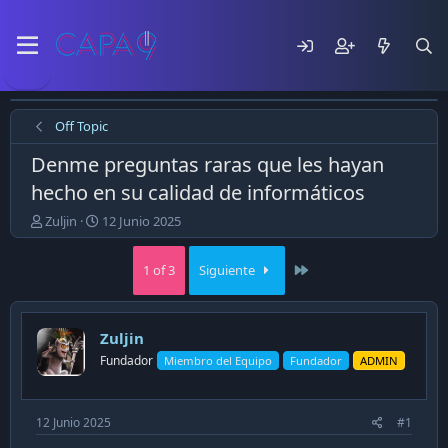
Off Topic
Denme preguntas raras que les hayan
hecho en su calidad de informáticos
E
F
Zuljin
12 Junio 2025
m
e
p
c
Last
1 of 3
Siguiente
e
h
z
a
ó
d
e
e
Zuljin
l
p
Fundador
Miembro del Equipo
Fundador
ADMIN
t
u
e
b
m
l
a
i
12 Junio 2025
#1
c