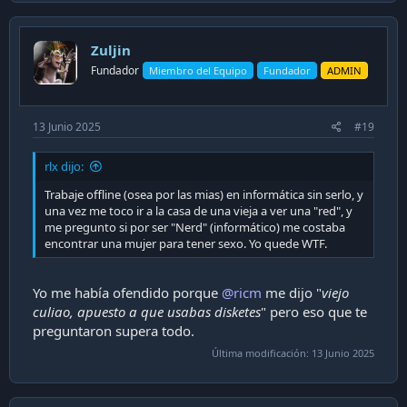
c
t
i
Zuljin
o
n
Fundador
Miembro del Equipo
Fundador
ADMIN
s
:
13 Junio 2025
#19
rlx dijo:
Trabaje offline (osea por las mias) en informática sin serlo, y
una vez me toco ir a la casa de una vieja a ver una "red", y
me pregunto si por ser "Nerd" (informático) me costaba
encontrar una mujer para tener sexo. Yo quede WTF.
Yo me había ofendido porque
@ricm
me dijo "
viejo
culiao, apuesto a que usabas disketes
" pero eso que te
preguntaron supera todo.
Última modificación:
13 Junio 2025