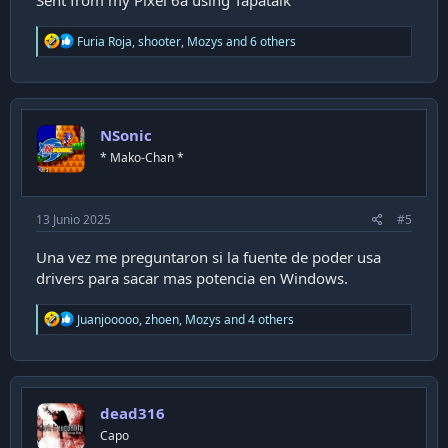
Sent from my Pixel 6a using Tapatalk
R
Furia Roja
,
shooter
,
Mozys
and 6 others
e
a
c
t
i
NSonic
o
n
* Mako-Chan *
s
:
13 Junio 2025
#5
Una vez me preguntaron si la fuente de poder usa
drivers para sacar mas potencia en Windows.
R
Juanjooooo
,
zhoen
,
Mozys
and 4 others
e
a
c
t
i
dead316
o
n
Capo
s