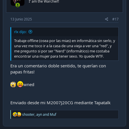
I' am the Warchief!
s
:
13 Junio 2025
#17
rlx dijo:
Trabaje offline (osea por las mias) en informática sin serlo, y
una vez me toco ir a la casa de una vieja a ver una "red", y
me pregunto si por ser "Nerd" (informático) me costaba
encontrar una mujer para tener sexo. Yo quede WTF.
Era un comentario doble sentido, te querían con
papas fritas!
wned
Enviado desde mi M2007J20CG mediante Tapatalk
R
shooter
,
ayn
and
Muf
e
a
c