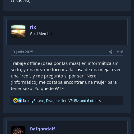
cosas así).
rlx
Gold Member
13 Junio 2025
#16
Trabaje offline (osea por las mias) en informática sin
serlo, y una vez me toco ir a la casa de una vieja a ver
una "red", y me pregunto si por ser "Nerd"
(informático) me costaba encontrar una mujer para
tener sexo. Yo quede WTF.
R
KrostySaurio
,
Dragonkiller
,
VPdBz
and 6 others
e
a
c
t
i
Bafgandalf
o
n