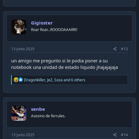
a
c
t
i
Gigioster
o
n
Roar Roar...ROOOOAAARR!!
s
:
13 Junio 2025
#13
un amigo me pregunto si le podia poner a su
notebook una unidad de estado liquido jhajajajaja
R
Dragonkiller
,
JeZ
,
Soza
and 6 others
e
a
c
t
i
senbe
o
n
Asesino de ferrules.
s
:
13 Junio 2025
#14