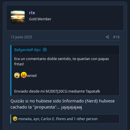
t
i
rlx
o
n
Gold Member
s
:
13 Junio 2025
#18
Bafgandalf dijo:
Era un comentario doble sentido, te querían con papas
fritas!
wned
Enviado desde mi M2007J20CG mediante Tapatalk
Quizás si no hubiese sido Informado (Nerd) hubiese
cachado la "propuesta"... jajajajajaaj
R
monaita
,
ayn
,
Carlos E. Flores
and 1 other person
e
a