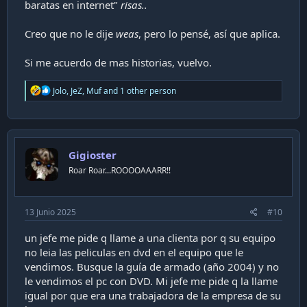
baratas en internet"
risas..
Creo que no le dije
weas
, pero lo pensé, así que aplica.
Si me acuerdo de mas historias, vuelvo.
R
Jolo
,
JeZ
,
Muf
and 1 other person
e
a
c
t
i
Gigioster
o
n
Roar Roar...ROOOOAAARR!!
s
:
13 Junio 2025
#10
un jefe me pide q llame a una clienta por q su equipo
no leia las peliculas en dvd en el equipo que le
vendimos. Busque la guía de armado (año 2004) y no
le vendimos el pc con DVD. Mi jefe me pide q la llame
igual por que era una trabajadora de la empresa de su