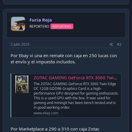
a
c
i
ó
Furia Roja
n
REPORTERO
REPORTERO
2 Julio 2025
#2
Por Ebay vi una en remate con caja en 250 lucas con
el envío y el impuesto incluidos.
ZOTAC GAMING GeForce RTX 3060 Twin Edge OC 12GB GDDR6 Graphics Card | eBay
The ZOTAC GAMING GeForce RTX 3060 Twin Edge
OC 12GB GDDR6 Graphics Card is a high-
performance GPU designed for gaming enthusiasts.
This is a used GPU with the box. It was used for
gaming and miningit has been bench tested and is
in good working order.
www.ebay.com
Por Marketplace a 290 a 310 con caja Zotac