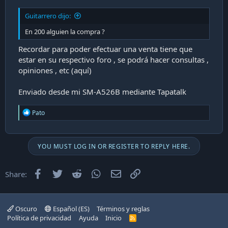
Guitarrero dijo:
En 200 alguien la compra ?
Recordar para poder efectuar una venta tiene que
estar en su respectivo foro , se podrá hacer consultas ,
opiniones , etc (aquí)
Enviado desde mi SM-A526B mediante Tapatalk
R
Pato
e
a
c
t
YOU MUST LOG IN OR REGISTER TO REPLY HERE.
i
o
n
Facebook
Twitter
Reddit
WhatsApp
Email
Enlace
Share:
s
:
Oscuro
Español (ES)
Términos y reglas
Política de privacidad
Ayuda
Inicio
R
S