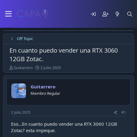
Off Topic
En cuanto puedo vender una RTX 3060
12GB Zotac.
E
F
Guitarrero
2 Julio 2025
m
e
p
c
e
h
Guitarrero
z
a
Miembro Regular
ó
d
e
e
l
p
t
u
2 Julio 2025
#1
e
b
m
l
Eso...En cuanto puedo vender una RTX 3060 12GB
a
i
Zotac? esta impeque.
c