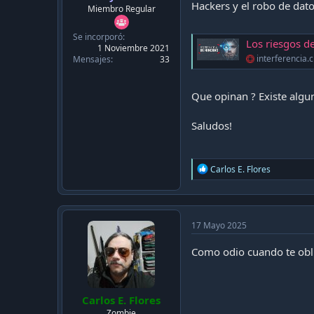
c
Hackers y el robo de dat
Miembro Regular
a
c
Se incorporó
i
Los riesgos del reconoci
1 Noviembre 2021
ó
interferencia.c
Mensajes
33
n
Que opinan ? Existe algun
Saludos!
R
Carlos E. Flores
e
a
c
t
i
17 Mayo 2025
o
n
Como odio cuando te obli
s
:
Carlos E. Flores
Zombie