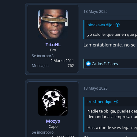
18 Mayo 2025
hinakawa dijo:
yo solo lei que tienen que p
TitoHL
Lamentablemente, no se p
Pro
Se incorporó
2 Marzo 2011
R
Carlos E. Flores
Mensajes
762
e
a
c
t
i
18 Mayo 2025
o
n
freishner dijo:
s
:
Nadie te obliga, puedes des
demandar a la empresa que 
Mozys
Capo
Hasta donde se es legal ne
Se incorporó