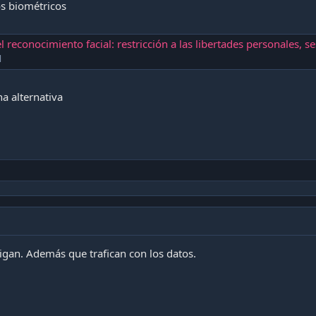
os biométricos
miento facial: restricción a las libertades personales, sesgo racial, identificación errónea y robo de datos bancari
l
a alternativa
gan. Además que trafican con los datos.