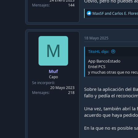
24 Enero 2023
Obvio, pero no puedes acc
Mensajes
144
R
MaxSF
and
Carlos E. Flore
e
a
c
t
i
18 Mayo 2025
o
M
n
TitoHL dijo:
s
:
App BancoEstado
Entel PCS
Muf
y muchas otras que no rec
Capo
Se incorporó
20 Mayo 2023
Sobre la aplicación del B
Mensajes
218
fallo y pedía el reconocimi
Una vez, también abrí la 
acuerdo que haya pedido
En la que no es posible s