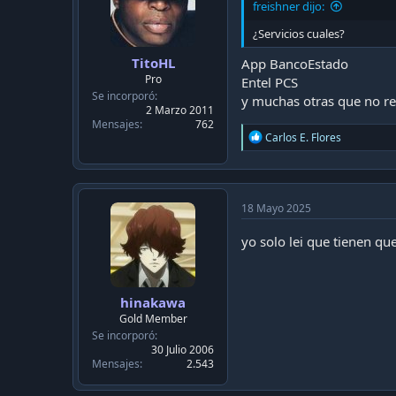
freishner dijo:
s
:
¿Servicios cuales?
TitoHL
App BancoEstado
Pro
Entel PCS
Se incorporó
y muchas otras que no r
2 Marzo 2011
Mensajes
762
R
Carlos E. Flores
e
a
c
t
i
18 Mayo 2025
o
n
yo solo lei que tienen que
s
:
hinakawa
Gold Member
Se incorporó
30 Julio 2006
Mensajes
2.543