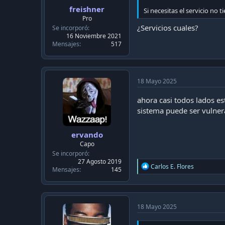
freishner
Si necesitas el servicio no
Pro
¿Servicios cuales?
Se incorporó
16 Noviembre 2021
Mensajes
517
18 Mayo 2025
ahora casi todos lados e
sistema puede ser vulnera
ervando
Capo
Se incorporó
27 Agosto 2019
R
Carlos E. Flores
Mensajes
145
e
a
c
t
i
18 Mayo 2025
o
n