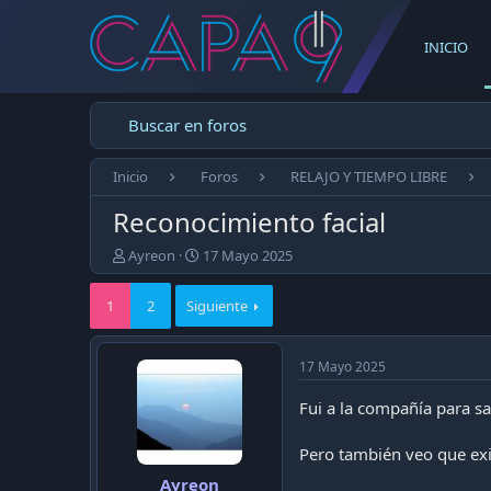
INICIO
Buscar en foros
Inicio
Foros
RELAJO Y TIEMPO LIBRE
Reconocimiento facial
E
F
Ayreon
17 Mayo 2025
m
e
p
c
1
2
Siguiente
e
h
z
a
ó
d
17 Mayo 2025
e
e
l
p
Fui a la compañía para sa
t
u
e
b
m
l
Pero también veo que ex
a
i
Ayreon