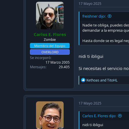
i
17 Mayo 2025
o
n
freishner dijo:
s
:
Nadie te obliga, puedes des
demandar a la empresa que 
Carlos E. Flores
Zombie
Hasta donde se es legal ne
Miembro del Equipo
OVERLORD
nidi ti ibligui
Se incorporó
17 Marzo 2005
Mensajes
29.405
Si necesitas el servicio 
R
Kethoas
and
TitoHL
e
a
c
t
i
17 Mayo 2025
o
n
Carlos E. Flores dijo:
s
:
nidi ti ibligui