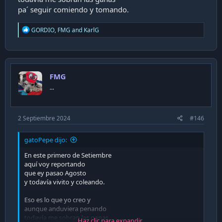
pa´ seguir comiendo y tomando.
R
GORDIO
,
FMG
and
KarlG
e
a
c
t
i
FMG
o
n
...
s
:
2 Septiembre 2024
#146
gatoPepe dijo:
En este primero de Setiembre
aquí voy reportando
que ey pasao Agosto
y todavía vivito y coleando.
Eso es lo que yo creo y
aunque anduviera penando
todavía me sobran las ganas
Haz clic para expandir...