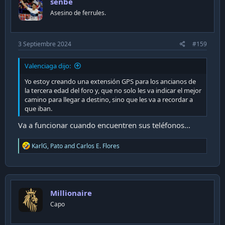
senbe
o
n
Asesino de ferrules.
s
:
3 Septiembre 2024
#159
Valenciaga dijo:
Yo estoy creando una extensión GPS para los ancianos de
la tercera edad del foro y, que no solo les va indicar el mejor
camino para llegar a destino, sino que les va a recordar a
que iban.
Va a funcionar cuando encuentren sus teléfonos...
R
KarlG
,
Pato
and
Carlos E. Flores
e
a
c
t
i
Millionaire
o
n
Capo
s
: