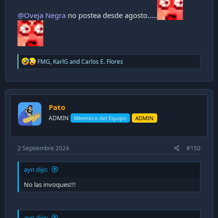
@Oveja Negra
no postea desde agosto.....
R
FMG
,
KarlG
and
Carlos E. Flores
e
a
c
t
i
Pato
o
n
ADMIN
Miembro del Equipo
ADMIN
s
:
2 Septiembre 2024
#150
ayn dijo:
No las invoques!!!
ayn dijo: