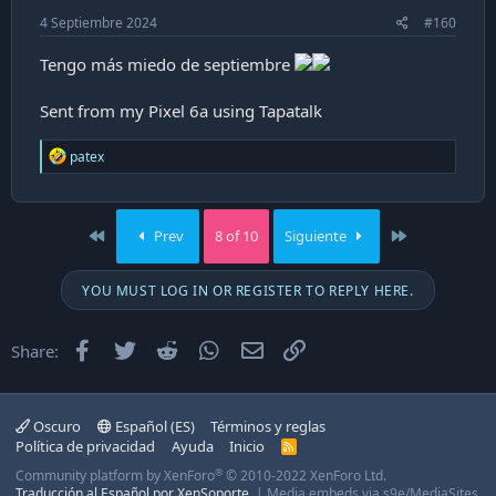
4 Septiembre 2024
#160
Tengo más miedo de septiembre
Sent from my Pixel 6a using Tapatalk
R
patex
e
a
c
t
First
Last
Prev
8 of 10
Siguiente
i
o
n
YOU MUST LOG IN OR REGISTER TO REPLY HERE.
s
:
Facebook
Twitter
Reddit
WhatsApp
Email
Enlace
Share:
Oscuro
Español (ES)
Términos y reglas
Política de privacidad
Ayuda
Inicio
R
S
®
Community platform by XenForo
© 2010-2022 XenForo Ltd.
S
Traducción al Español por XenSoporte.
|
Media embeds via s9e/MediaSites