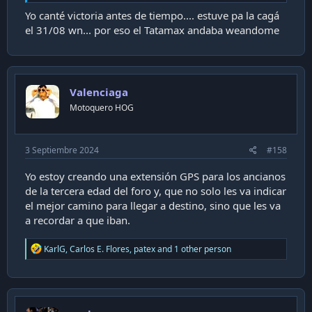
Yo canté victoria antes de tiempo.... estuve pa la cagá
el 31/08 wn... por eso el Tatamax andaba weandome
Valenciaga
Motoquero HOG
3 Septiembre 2024
#158
Yo estoy creando una extensión GPS para los ancianos
de la tercera edad del foro y, que no solo les va indicar
el mejor camino para llegar a destino, sino que les va
a recordar a que iban.
R
KarlG
,
Carlos E. Flores
,
patex
and 1 other person
e
a
c
t
i