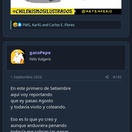
R
FMG
,
KarlG
and
Carlos E. Flores
e
a
c
t
i
gatoPepe
o
n
Felis Vulgaris
s
:
1 Septiembre 2024
#145
En este primero de Setiembre
aquí voy reportando
que ey pasao Agosto
y todavía vivito y coleando.
Eso es lo que yo creo y
aunque anduviera penando
todavía me sobran las ganas