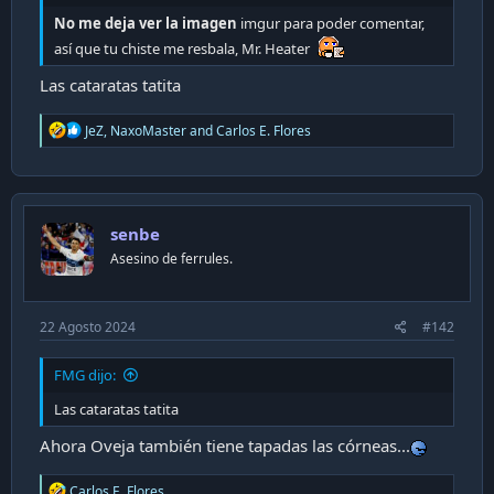
i
No me deja ver la imagen
imgur para poder comentar,
ó
así que tu chiste me resbala, Mr. Heater
n
Las cataratas tatita
R
JeZ
,
NaxoMaster
and
Carlos E. Flores
e
a
c
t
i
senbe
o
n
Asesino de ferrules.
s
:
22 Agosto 2024
#142
FMG dijo:
Las cataratas tatita
Ahora Oveja también tiene tapadas las córneas...
R
Carlos E. Flores