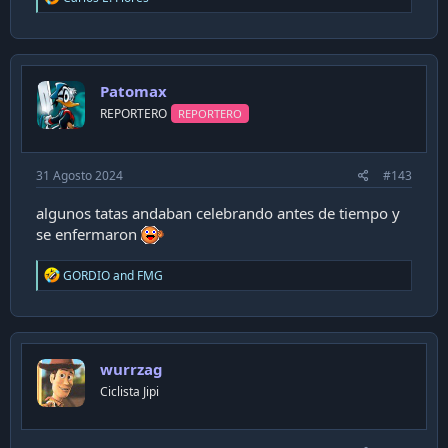
e
a
c
t
i
Patomax
o
n
REPORTERO
REPORTERO
s
:
31 Agosto 2024
#143
algunos tatas andaban celebrando antes de tiempo y
se enfermaron
R
GORDIO
and
FMG
e
a
c
t
i
wurrzag
o
n
Ciclista Jipi
s
: