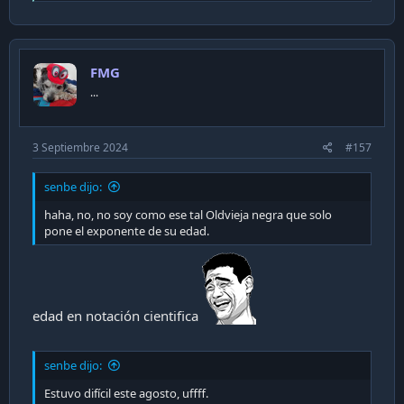
e
a
c
t
i
FMG
o
n
...
s
:
3 Septiembre 2024
#157
senbe dijo:
haha, no, no soy como ese tal Oldvieja negra que solo
pone el exponente de su edad.
edad en notación cientifica
senbe dijo:
Estuvo difícil este agosto, uffff.