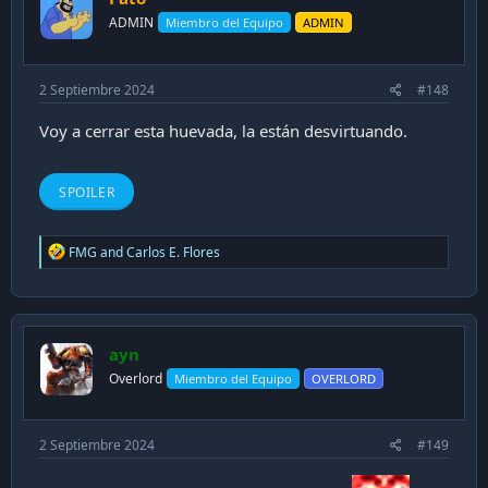
n
ADMIN
Miembro del Equipo
ADMIN
s
:
2 Septiembre 2024
#148
Voy a cerrar esta huevada, la están desvirtuando.
SPOILER
R
FMG
and
Carlos E. Flores
e
a
c
t
i
ayn
o
n
Overlord
Miembro del Equipo
OVERLORD
s
:
2 Septiembre 2024
#149