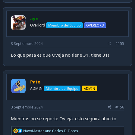
ayn
Overlord
Miembro del Equipo
OVERLORD
3 Septiembre 2024
#155
Lo que pasa es que Oveja no tiene 31, tiene 31!
Pato
ADMIN
Miembro del Equipo
ADMIN
3 Septiembre 2024
#156
Mientras no se reporte Ovieja, esto seguirá abierto.
R
NaxoMaster
and
Carlos E. Flores