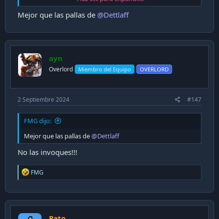
pa´ seguir comiendo y tomando.
Mejor que las pallas de
@Dettlaff
ayn
Overlord
Miembro del Equipo
OVERLORD
2 Septiembre 2024
#147
FMG dijo:
Mejor que las pallas de
@Dettlaff
No las invoques!!!
R
FMG
e
a
c
t
i
Pato
o