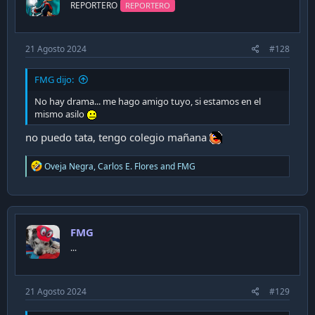
n
REPORTERO
REPORTERO
s
:
21 Agosto 2024
#128
FMG dijo:
No hay drama... me hago amigo tuyo, si estamos en el
mismo asilo
no puedo tata, tengo colegio mañana
R
Oveja Negra
,
Carlos E. Flores
and
FMG
e
a
c
t
i
FMG
o
n
...
s
:
21 Agosto 2024
#129