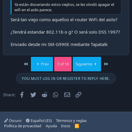
Ya están disvariando estos viejitos, se les olvidó apagar el
wifi en el asilo parece.
Será tan viejo como aquellos el router WiFi del asilo?
¿Tendrá estandar 802.11b o g? O será solo DSS 1997?
Enviado desde mi SM-G990E mediante Tapatalk
First
Last
Prev
7 of 10
Siguiente
YOU MUST LOG IN OR REGISTER TO REPLY HERE.
Facebook
Twitter
Reddit
WhatsApp
Email
Enlace
Share:
Oscuro
Español (ES)
Términos y reglas
Política de privacidad
Ayuda
Inicio
R
S