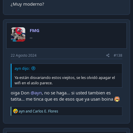
¿Muy moderno?
FMG
...
22 Agosto 2024
#138
ayn dijo:
Ya están disvariando estos viejitos, se les olvidó apagar el
wifi en el asilo parece.
oiga Don
@ayn
, no se haga... si usted tambien es
tatita... me tinca que es de esos que ya usan boina
R
ayn
and
Carlos E. Flores
e
a
c
t