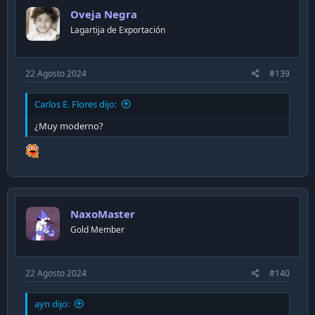
i
Oveja Negra
o
n
Lagartija de Exportación
s
:
22 Agosto 2024
#139
Carlos E. Flores dijo:
¿Muy moderno?
NaxoMaster
Gold Member
22 Agosto 2024
#140
ayn dijo: