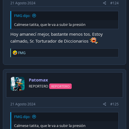
21 Agosto 2024
#124
FMG dijo:
Calmese tatita, que le va a subir la presión
Hoy amanecí mejor, bastante menos tos. Estoy
calmado, Sr. Torturador de Diccionarios
R
FMG
e
a
c
t
i
Patomax
o
n
REPORTERO
REPORTERO
s
:
21 Agosto 2024
#125
FMG dijo:
Calmese tatita, que le va a subir la presión