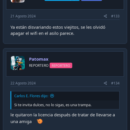
s
:
21 Agosto 2024
#133
Ya están disvariando estos viejitos, se les olvidó
apagar el wifi en el asilo parece.
Patomax
REPORTERO
REPORTERO
22 Agosto 2024
#134
Carlos E. Flores dijo:
Si te invita dulces, no lo sigas, es una trampa.
le quitaron la licencia después de tratar de llevarse a
una amiga