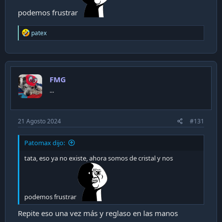
podemos frustrar
R
patex
e
a
c
t
i
FMG
o
n
...
s
:
21 Agosto 2024
#131
Patomax dijo:
tata, eso ya no existe, ahora somos de cristal y nos
podemos frustrar
Repite eso una vez más y reglaso en las manos