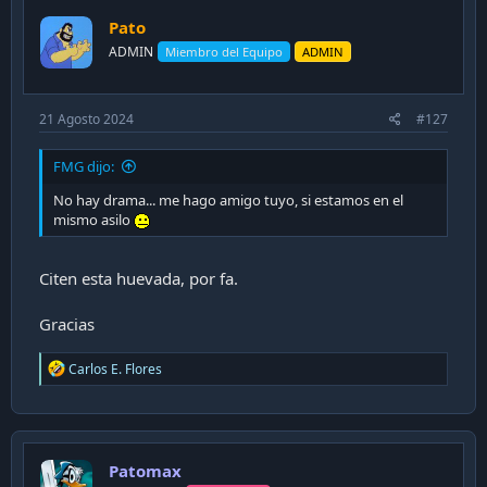
Pato
ADMIN
Miembro del Equipo
ADMIN
21 Agosto 2024
#127
FMG dijo:
No hay drama... me hago amigo tuyo, si estamos en el
mismo asilo
Citen esta huevada, por fa.
Gracias
R
Carlos E. Flores
e
a
c
t
i
Patomax
o