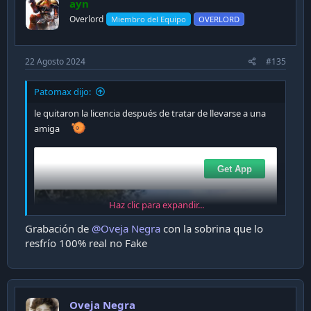
ayn
o
n
Overlord
Miembro del Equipo
OVERLORD
s
:
22 Agosto 2024
#135
Patomax dijo:
le quitaron la licencia después de tratar de llevarse a una
amiga
Haz clic para expandir...
Grabación de
@Oveja Negra
con la sobrina que lo
resfrío 100% real no Fake
Oveja Negra