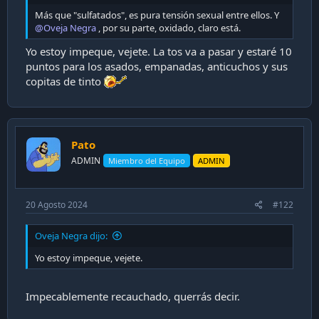
i
Más que "sulfatados", es pura tensión sexual entre ellos. Y
ó
@Oveja Negra
, por su parte, oxidado, claro está.
n
Yo estoy impeque, vejete. La tos va a pasar y estaré 10
puntos para los asados, empanadas, anticuchos y sus
copitas de tinto
Pato
ADMIN
Miembro del Equipo
ADMIN
20 Agosto 2024
#122
Oveja Negra dijo:
Yo estoy impeque, vejete.
Impecablemente recauchado, querrás decir.