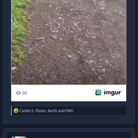
R
Carlos E. Flores
,
KarlG
and
FMG
e
a
c
t
i