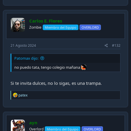
Carlos E. Flores
Zombie
Miembro del Equipo
OVERLORD
21 Agosto 2024
#132
Patomax dijo:
no puedo tata, tengo colegio mañana
Si te invita dulces, no lo sigas, es una trampa.
R
patex
e
a
c
t
i
ayn
o
n
Overlord
Miembro del Equipo
OVERLORD