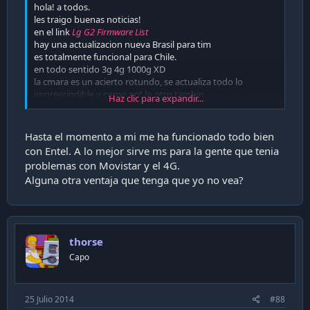
hola! a todos.
les traigo buenas noticias!
en el link
Lg G2 Firmware List
hay una actualizacion nueva Brasil para tim
es totalmente funcional para Chile.
en todo sentido 3g 4g 1000g XD
la cmara es un acierto rotundo, se actualiza todo lo
imprescindible y como no! lo otro tambin.
Haz clic para expandir...
el h+ y 3g es lo mismo.
tengo el d80510a de claro... bueno antes era de claro XD
funciona el knock on
Hasta el momento a mi me ha funcionado todo bien
todo! realmente es "la" actualizacin.
con Entel. A lo mejor sirve ms para la gente que tenia
recomendada.
problemas con Movistar y el 4G.
Saludos
Alguna otra ventaja que tenga que yo no vea?
thorse
Capo
25 Julio 2014
#88