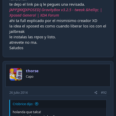
te dejo el link pa q le pegues una revisada.
[APP][KK][XPOSED] GravityBox v3.2.5 - tweak &hellip; |
Xposed General | XDA Forum
ahi ta full explicado por el mismisimo creador XD
la idea el xposed es como cuando liberar los ios con el
jailbreak
le instalas las
repos
y listo.
atrevete no ma.
Saludos
thorse
Capo
26 Julio 2014
#92
Crisbrice dijo:
holanda que talca!