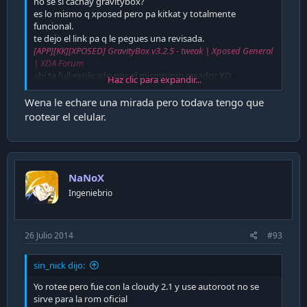
no se si cachay gravitybox?
es lo mismo q xposed pero pa kitkat y totalmente
funcional.
te dejo el link pa q le pegues una revisada.
[APP][KK][XPOSED] GravityBox v3.2.5 - tweak | Xposed General
| XDA Forum
ahi ta full explicado por el mismisimo creador XD
Haz clic para expandir...
la idea el xposed es como cuando liberar los ios con el
jailbreak
Wena le echare una mirada pero todava tengo que
le instalas las
repos
y listo.
rootear el celular.
atrevete no ma.
Saludos
NaNoX
Ingeniebrio
26 Julio 2014
#93
sin_nick dijo:
Yo rotee pero fue con la cloudy 2.1 y use autoroot no se
sirve para la rom oficial