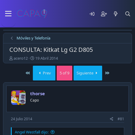
Móviles y Telefonía
CONSULTA: Kitkat Lg G2 D805
E
F
acero12
19 Abril 2014
m
e
p
c
First
Last
Prev
5 of 9
Siguiente
e
h
z
a
ó
d
e
e
thorse
l
p
Capo
t
u
e
b
m
l
a
i
24 Julio 2014
#81
c
a
Angel Westfall dijo:
c