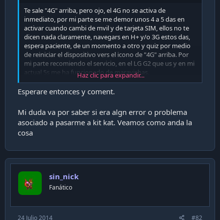
i
Te sale "4G" arriba, pero ojo, el 4G no se activa de
ó
inmediato, por mi parte se me demor unos 4 a 5 das en
n
activar cuando cambi de mvil y de tarjeta SIM, ellos no te
dicen nada claramente, navegars en H+ y/o 3G estos das,
espera paciente, de un momento a otro y quiz por medio
de reiniciar el dispositivo vers el icono de "4G" arriba. Por
mi parte recomiendo el servicio, en el LG G2 que us y en mi
actual 5s me ha funcionado de maravishas.
Haz clic para expandir...
Saludos.
Esperare entonces y coment.
Enviado desde mi iPhone 5s mediante Tapatalk
Mi duda va por saber si era algn error o problema
asociado a pasarme a kit kat. Veamos como anda la
cosa
sin_nick
Fanático
24 Julio 2014
#82