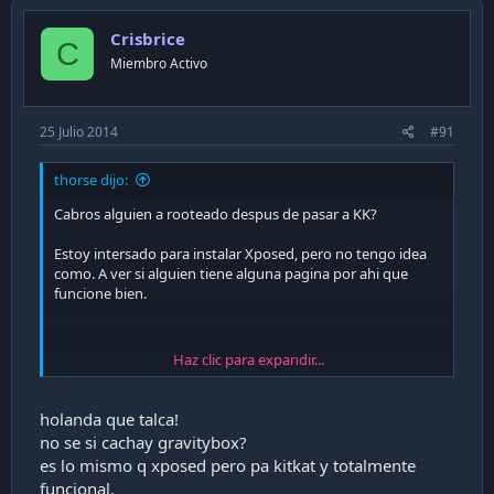
Crisbrice
C
Miembro Activo
25 Julio 2014
#91
thorse dijo:
Cabros alguien a rooteado despus de pasar a KK?
Estoy intersado para instalar Xposed, pero no tengo idea
como. A ver si alguien tiene alguna pagina por ahi que
funcione bien.
Haz clic para expandir...
Hasta el momento a mi me ha funcionado todo bien con
Entel. A lo mejor sirve ms para la gente que tenia
holanda que talca!
problemas con Movistar y el 4G.
no se si cachay gravitybox?
Alguna otra ventaja que tenga que yo no vea?
es lo mismo q xposed pero pa kitkat y totalmente
funcional.