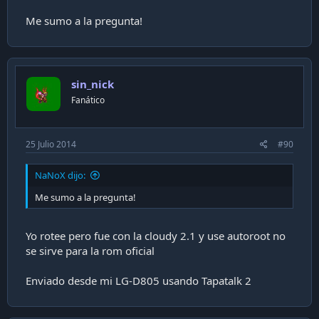
Hasta el momento a mi me ha funcionado todo bien con
Entel. A lo mejor sirve ms para la gente que tenia
Me sumo a la pregunta!
problemas con Movistar y el 4G.
Alguna otra ventaja que tenga que yo no vea?
sin_nick
Fanático
25 Julio 2014
#90
NaNoX dijo:
Me sumo a la pregunta!
Yo rotee pero fue con la cloudy 2.1 y use autoroot no
se sirve para la rom oficial
Enviado desde mi LG-D805 usando Tapatalk 2