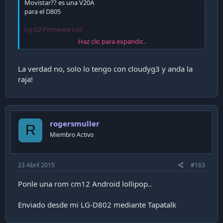
Movistar?? es una V20A
para el D805
Lg G2 Firmware List
Haz clic para expandir...
saludos
La verdad no, solo lo tengo con cloudyg3 y anda la
raja!
rogersmuller
R
Miembro Activo
23 Abril 2015
#163
Ponle una rom cm12 Android lollipop..
Enviado desde mi LG-D802 mediante Tapatalk