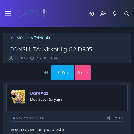
Móviles y Telefonía
CONSULTA: Kitkat Lg G2 D805
E
F
acero12
19 Abril 2014
m
e
p
c
First
Prev
9 of 9
e
h
z
a
ó
d
e
e
Darevas
l
p
Mod Super Saiyajin
t
u
e
b
m
l
a
i
14 Noviembre 2014
#161
c
a
voy a revivir un poco esto
c