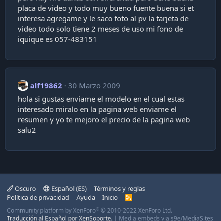
placa de video y todo muy bueno fuente buena si et
interesa agregame y le saco foto al pv la tarjeta de
video todo solo tiene 2 meses de uso mi fono de
iquique es 057-483151
alf19862
30 Marzo 2009
hola si gustas enviame el modelo en el cual estas
interesado miralo en la pagina web enviame el
resumen y yo te mejoro el precio de la pagina web
salu2
Oscuro
Español (ES)
Términos y reglas
Política de privacidad
Ayuda
Inicio
R
S
®
Community platform by XenForo
© 2010-2022 XenForo Ltd.
S
Traducción al Español por XenSoporte.
|
Media embeds via s9e/MediaSites