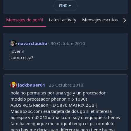
FIND
Mensajes de perfil
Latest activity
Mensajes escritos
Ace
navarclaudio
30 Octubre 2010
jovenn
como esta?
jackbauer81
26 Octubre 2010
hola no permutas por una vga y un procesador
modelo procesador phenpn x 6 1090t
ASUS ROG Radeon HD 5870 MATRIX 2GB |
MadBoxpc.com esa tarjeta de dos gb si et interesa
agregae
vmd20@hotmail.com
soy d eiquique si tienes
familia en iquique mejor igual tengo el pc completo
pero hay me darias uan diferencia pero tiene buena