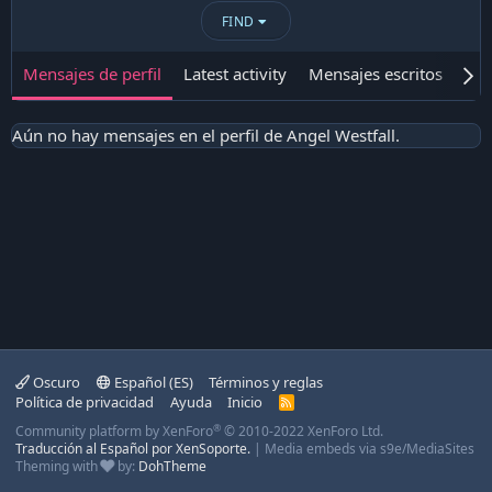
FIND
Mensajes de perfil
Latest activity
Mensajes escritos
Ace
Aún no hay mensajes en el perfil de Angel Westfall.
Oscuro
Español (ES)
Términos y reglas
Política de privacidad
Ayuda
Inicio
R
S
®
Community platform by XenForo
© 2010-2022 XenForo Ltd.
S
Traducción al Español por XenSoporte.
|
Media embeds via s9e/MediaSites
Theming with
by:
DohTheme