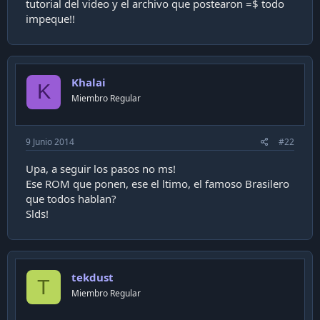
tutorial del video y el archivo que postearon =$ todo
i
impeque!!
ó
n
Khalai
K
Miembro Regular
9 Junio 2014
#22
Upa, a seguir los pasos no ms!
Ese ROM que ponen, ese el ltimo, el famoso Brasilero
que todos hablan?
Slds!
tekdust
T
Miembro Regular