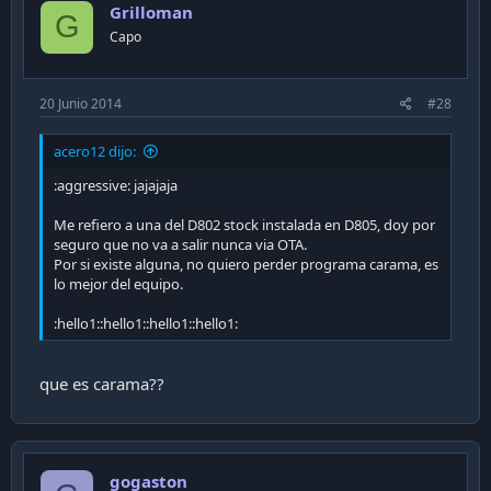
Grilloman
G
Capo
20 Junio 2014
#28
acero12 dijo:
:aggressive: jajajaja
Me refiero a una del D802 stock instalada en D805, doy por
seguro que no va a salir nunca via OTA.
Por si existe alguna, no quiero perder programa carama, es
lo mejor del equipo.
:hello1::hello1::hello1::hello1:
que es carama??
gogaston