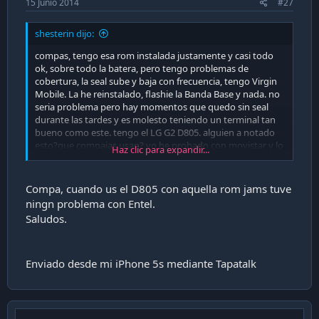
15 Junio 2014
#27
shesterin dijo:
compas, tengo esa rom instalada justamente y casi todo
ok, sobre todo la batera, pero tengo problemas de
cobertura, la seal sube y baja con frecuencia, tengo Virgin
Mobile. La he reinstalado, flashie la Banda Base y nada. no
seria problema pero hay momentos que quedo sin seal
durante las tardes y es molesto teniendo un terminal tan
bueno como este. tengo el LG G2 D805. alguien a notado
esto?que compaias usan? yo he probado con movistar y lo
Haz clic para expandir...
mismo aunque virgin ocupa las antenas de movistar.
Compa, cuando us el D805 con aquella rom jams tuve
ningn problema con Entel.
Saludos.
Enviado desde mi iPhone 5s mediante Tapatalk