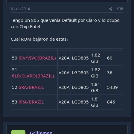
6 Julio 2014
#38
Tengo un 805 que venia Default por Claro y lo ocupo
con Chip Entel
Cual ROM bajaron de estas?
1.82
50
6IV/VIVO(BRAZIL)
V20A
LGD805
60
GiB
51
1.82
V20A
LGD805
36
6LR/CLARO(BRAZIL)
GiB
1.81
52
6RA/BRAZIL
V20A
LGD805
5439
GiB
1.81
53
6RA/BRAZIL
V20A
LGD805
846
GiB
Grilloman