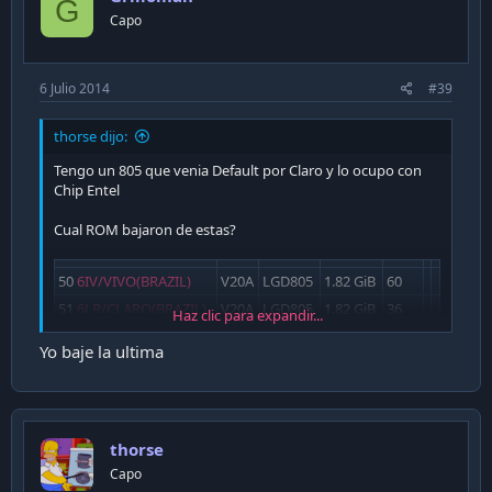
G
Capo
6 Julio 2014
#39
thorse dijo:
Tengo un 805 que venia Default por Claro y lo ocupo con
Chip Entel
Cual ROM bajaron de estas?
50
6IV/VIVO(BRAZIL)
V20A
LGD805
1.82 GiB
60
51
6LR/CLARO(BRAZIL)
V20A
LGD805
1.82 GiB
36
Haz clic para expandir...
52
6RA/BRAZIL
V20A
LGD805
1.81 GiB
5439
Yo baje la ultima
53
6RA/BRAZIL
V20A
LGD805
1.81 GiB
846
thorse
Capo