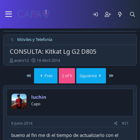
Móviles y Telefonía
CONSULTA: Kitkat Lg G2 D805
E
F
acero12
19 Abril 2014
m
e
p
c
First
Last
Prev
2 of 9
Siguiente
e
h
z
a
ó
d
e
e
luchin
l
p
Capo
t
u
e
b
m
l
a
i
8 Junio 2014
#21
c
a
bueno al fin me di el tiempo de actualizarlo con el
c