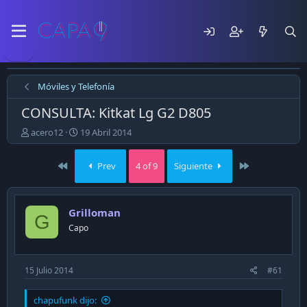
Móviles y Telefonía
CONSULTA: Kitkat Lg G2 D805
E
F
acero12
19 Abril 2014
m
e
p
c
First
Last
Prev
4 of 9
Siguiente
e
h
z
a
ó
d
e
e
Grilloman
G
l
p
Capo
t
u
e
b
m
l
a
i
15 Julio 2014
#61
c
a
chapufunk dijo:
c