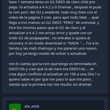
hace 1 semana tenia un G2 D805 de claro chile pre
pago. lo actualize a 4.4.2 y 0 Dramas , despues le puse
la rom port. del G3 y exelente. todo muy bien con el
video de la pagina 3 creo. pero ayer todo fatal ... ayer
llego a mis manos un G2 D805 "PERO" de vomistar. y
hice los mismos pasos que el G2 de claro y al
actualizar a 4.4.2 me arrojo error y quede con un
lindo G2 de pisapapeles , no entraba si quiera al
recovery ni en modo download ni "NADA " ... Fui a la
tienda y les meti chamuyo y me pasaron uno nuevo.
por hoy ya tengo miedo de volver a actualizar.
me di cuenta que la rom que tengo es terminada en
D80510b y creo que la de claro era D80510a ... se
crea algun conflicto al actualizar un 10b a una 20a ? o
quiero saber el por que me paso lo que me paso ,
siendo que la primera vez me resulto sin dramas
sin_nick