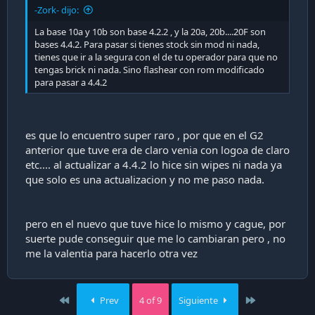
-Zork- dijo:
La base 10a y 10b son base 4.2.2 , y la 20a, 20b....20F son
bases 4.4.2. Para pasar si tienes stock sin mod ni nada,
tienes que ir a la segura con el de tu operador para que no
tengas brick ni nada. Sino flashear con rom modificado
para pasar a 4.4.2
es que lo encuentro super raro , por que en el G2
anterior que tuve era de claro venia con logoa de claro
etc.... al actualizar a 4.4.2 lo hice sin wipes ni nada ya
que solo es una actualizacion y no me paso nada.
pero en el nuevo que tuve hice lo mismo y cague, por
suerte pude conseguir que me lo cambiaran pero , no
me la valentia para hacerlo otra vez
First
Last
Prev
4 of 9
Siguiente