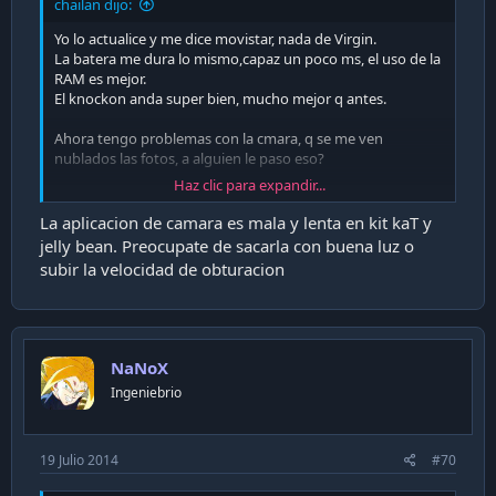
chailan dijo:
Yo lo actualice y me dice movistar, nada de Virgin.
La batera me dura lo mismo,capaz un poco ms, el uso de la
RAM es mejor.
El knockon anda super bien, mucho mejor q antes.
Ahora tengo problemas con la cmara, q se me ven
nublados las fotos, a alguien le paso eso?
Haz clic para expandir...
Sent from my LG-D805 using CHW mobile app
La aplicacion de camara es mala y lenta en kit kaT y
jelly bean. Preocupate de sacarla con buena luz o
subir la velocidad de obturacion
NaNoX
Ingeniebrio
19 Julio 2014
#70