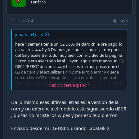
Fanático
23 Julio 2014
#76
jonathan4 dijo:
hace 1 semana tenia un G2 D805 de claro chile pre pago. lo
actualize a 4.4.2 y 0 Dramas , despues le puse la rom port.
del G3 y exelente. todo muy bien con el video de la pagina
3 creo. pero ayer todo fatal ... ayer llego a mis manos un G2
D805 "PERO" de vomistar. y hice los mismos pasos que el
G2 de claro y al actualizar a 4.4.2 me arrojo error y quede
con un lindo G2 de pisapapeles , no entraba si quiera al
recovery ni en modo download ni "NADA " ... Fui a la tienda
Haz clic para expandir...
y les meti chamuyo y me pasaron uno nuevo. por hoy ya
tengo miedo de volver a actualizar.
Da lo mismo esas ultimas letras es la version de la
me di cuenta que la rom que tengo es terminada en
rom y no diferencia el modelo este sigue siendo d805
D80510b y creo que la de claro era D80510a ... se crea algun
, quizas no hiciste los wipes y por eso te dio error
conflicto al actualizar un 10b a una 20a ? o quiero saber el
por que me paso lo que me paso , siendo que la primera
Enviado desde mi LG-D805 usando Tapatalk 2
vez me resulto sin dramas