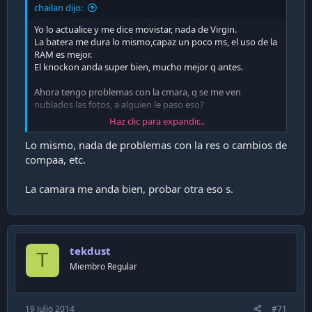
chailan dijo:
Yo lo actualice y me dice movistar, nada de Virgin.
La batera me dura lo mismo,capaz un poco ms, el uso de la
RAM es mejor.
El knockon anda super bien, mucho mejor q antes.
Ahora tengo problemas con la cmara, q se me ven
nublados las fotos, a alguien le paso eso?
Haz clic para expandir...
Sent from my LG-D805 using CHW mobile app
Lo mismo, nada de problemas con la res o cambios de
compaa, etc.
La camara me anda bien, probar otra eso s.
tekdust
T
Miembro Regular
19 Julio 2014
#71