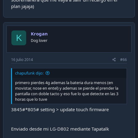
plan jajaja)
Krogan
K
Dog lover
16 Julio 2014
#66
chapufunk dijo:
primero pierdes 4g ademas la bateria dura menos (en
movistar, nose en entel) y ademas se pierde el prender la
pantalla con doble tacto y eso fue lo que detecte en las 3
horas que lo tuve
3845#*805# setting > update touch firmware
Enviado desde mi LG-D802 mediante Tapatalk