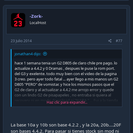
-Zork-
LocalHost
23 Julio 2014
#77
jonathan4 dijo:
hace 1 semana tenia un G2 D805 de claro chile pre pago. lo
actualize a 4.4.2 y 0 Dramas , despues le puse la rom port.
del G3 y exelente. todo muy bien con el video de la pagina
3 creo. pero ayer todo fatal ... ayer llego a mis manos un G2
D805 "PERO" de vomistar. y hice los mismos pasos que el
G2 de claro y al actualizar a 4.4.2 me arrojo error y quede
con un lindo G2 de pisapapeles , no entraba si quiera al
recovery ni en modo download ni "NADA " ... Fui a la tienda
Haz clic para expandir...
y les meti chamuyo y me pasaron uno nuevo. por hoy ya
tengo miedo de volver a actualizar.
me di cuenta que la rom que tengo es terminada en
La base 10a y 10b son base 4.2.2 , y la 20a, 20b....20F
D80510b y creo que la de claro era D80510a ... se crea algun
son bases 4.4.2. Para pasar si tienes stock sin mod ni
conflicto al actualizar un 10b a una 20a ? o quiero saber el