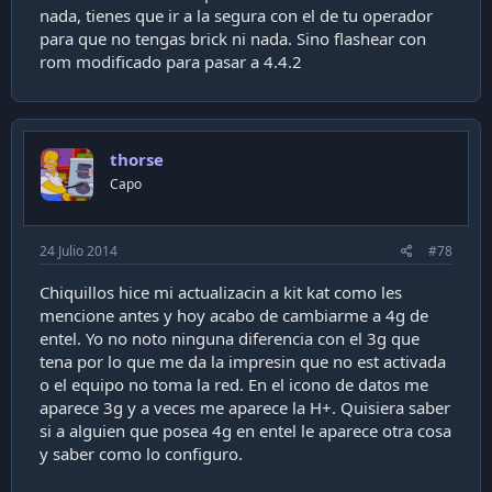
nada, tienes que ir a la segura con el de tu operador
por que me paso lo que me paso , siendo que la primera
para que no tengas brick ni nada. Sino flashear con
vez me resulto sin dramas
rom modificado para pasar a 4.4.2
thorse
Capo
24 Julio 2014
#78
Chiquillos hice mi actualizacin a kit kat como les
mencione antes y hoy acabo de cambiarme a 4g de
entel. Yo no noto ninguna diferencia con el 3g que
tena por lo que me da la impresin que no est activada
o el equipo no toma la red. En el icono de datos me
aparece 3g y a veces me aparece la H+. Quisiera saber
si a alguien que posea 4g en entel le aparece otra cosa
y saber como lo configuro.