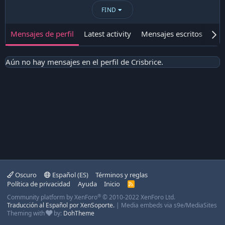
FIND
Mensajes de perfil
Latest activity
Mensajes escritos
Ace
Aún no hay mensajes en el perfil de Crisbrice.
Oscuro
Español (ES)
Términos y reglas
Política de privacidad
Ayuda
Inicio
R
S
®
Community platform by XenForo
© 2010-2022 XenForo Ltd.
S
Traducción al Español por XenSoporte.
|
Media embeds via s9e/MediaSites
Theming with
by:
DohTheme