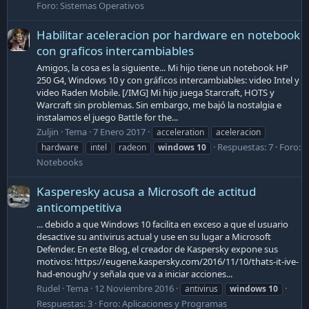
Foro:
Sistemas Operativos
Habilitar aceleracion por hardware en notebook
con graficos intercambiables
Amigos, la cosa es la siguiente... Mi hijo tiene un notebook HP
250 G4, Windows 10 y con gráficos intercambiables: video Intel y
video Raden Mobile. [/IMG] Mi hijo juega Starcraft, HOTS y
Warcraft sin problemas. Sin embargo, me bajó la nostalgia e
instalamos el juego Battle for the...
Zuljin
Tema
7 Enero 2017
acceleration
aceleracion
Respuestas: 7
Foro:
hardware
intel
radeon
windows
10
Notebooks
Kasperesky acusa a Microsoft de actitud
anticompetitiva
... debido a que Windows 10 facilita en exceso a que el usuario
desactive su antivirus actual y use en su lugar a Microsoft
Defender. En este Blog, el creador de Kaspersky expone sus
motivos: https://eugene.kaspersky.com/2016/11/10/thats-it-ive-
had-enough/ y señala que va a iniciar acciones...
Rudel
Tema
12 Noviembre 2016
antivirus
windows
10
Respuestas: 3
Foro:
Aplicaciones y Programas