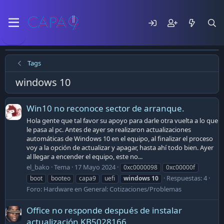
Tags
windows 10
Win10 no reconoce sector de arranque.
Hola gente que tal favor su apoyo para darle otra vuelta a lo que
le pasa al pc. Antes de ayer se realizaron actualizaciones
automáticas de Windows 10 en el equipo, al finalizar el proceso
voy a la opción de actualizar y apagar, hasta ahí todo bien. Ayer
al llegar a encender el equipo, este no...
el_bako
Tema
17 Mayo 2024
0xc0000098
0xc00000f
Respuestas: 4
boot
booteo
capa9
uefi
windows
10
Foro:
Hardware en General: Cotizaciones/Problemas
Office no responde después de instalar
actualización KB5028166