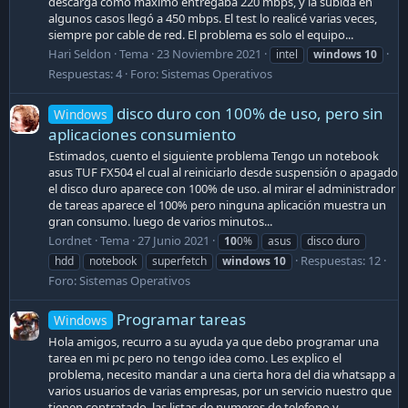
descarga como máximo entregaba 220 mbps, y la subida en
algunos casos llegó a 450 mbps. El test lo realicé varias veces,
siempre por cable de red. El problema es solo el equipo...
Hari Seldon
Tema
23 Noviembre 2021
intel
windows
10
Respuestas: 4
Foro:
Sistemas Operativos
disco duro con 100% de uso, pero sin
Windows
aplicaciones consumiento
Estimados, cuento el siguiente problema Tengo un notebook
asus TUF FX504 el cual al reiniciarlo desde suspensión o apagado
el disco duro aparece con 100% de uso. al mirar el administrador
de tareas aparece el 100% pero ninguna aplicación muestra un
gran consumo. luego de varios minutos...
Lordnet
Tema
27 Junio 2021
10
0%
asus
disco duro
Respuestas: 12
hdd
notebook
superfetch
windows
10
Foro:
Sistemas Operativos
Programar tareas
Windows
Hola amigos, recurro a su ayuda ya que debo programar una
tarea en mi pc pero no tengo idea como. Les explico el
problema, necesito mandar a una cierta hora del dia whatsapp a
varios usuarios de varias empresas, por un servicio nuestro que
tienen contratado, las listas de numeros de telefono y...