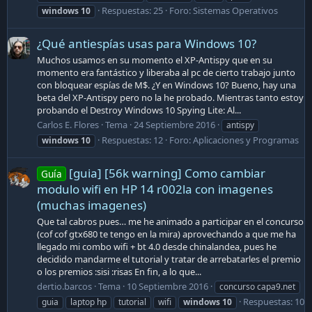
Respuestas: 25
Foro:
Sistemas Operativos
windows
10
¿Qué antiespías usas para Windows 10?
Muchos usamos en su momento el XP-Antispy que en su
momento era fantástico y liberaba al pc de cierto trabajo junto
con bloquear espías de M$. ¿Y en Windows 10? Bueno, hay una
beta del XP-Antispy pero no la he probado. Mientras tanto estoy
probando el Destroy Windows 10 Spying Lite: Al...
Carlos E. Flores
Tema
24 Septiembre 2016
antispy
Respuestas: 12
Foro:
Aplicaciones y Programas
windows
10
[guia] [56k warning] Como cambiar
Guía
modulo wifi en HP 14 r002la con imagenes
(muchas imagenes)
Que tal cabros pues… me he animado a participar en el concurso
(cof cof gtx680 te tengo en la mira) aprovechando a que me ha
llegado mi combo wifi + bt 4.0 desde chinalandea, pues he
decidido mandarme el tutorial y tratar de arrebatarles el premio
o los premios :sisi :risas En fin, a lo que...
dertio.barcos
Tema
10 Septiembre 2016
concurso capa9.net
Respuestas: 10
guia
laptop hp
tutorial
wifi
windows
10