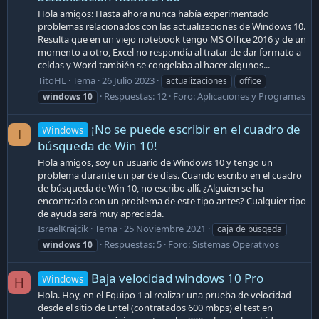
Hola amigos: Hasta ahora nunca había experimentado
problemas relacionados con las actualizaciones de Windows 10.
Resulta que en un viejo notebook tengo MS Office 2016 y de un
momento a otro, Excel no respondía al tratar de dar formato a
celdas y Word también se congelaba al hacer algunos...
TitoHL
Tema
26 Julio 2023
actualizaciones
office
Respuestas: 12
Foro:
Aplicaciones y Programas
windows
10
¡No se puede escribir en el cuadro de
Windows
I
búsqueda de Win 10!
Hola amigos, soy un usuario de Windows 10 y tengo un
problema durante un par de días. Cuando escribo en el cuadro
de búsqueda de Win 10, no escribo allí. ¿Alguien se ha
encontrado con un problema de este tipo antes? Cualquier tipo
de ayuda será muy apreciada.
IsraelKrajcik
Tema
25 Noviembre 2021
caja de búsqeda
Respuestas: 5
Foro:
Sistemas Operativos
windows
10
Baja velocidad windows 10 Pro
Windows
H
Hola. Hoy, en el Equipo 1 al realizar una prueba de velocidad
desde el sitio de Entel (contratados 600 mbps) el test en