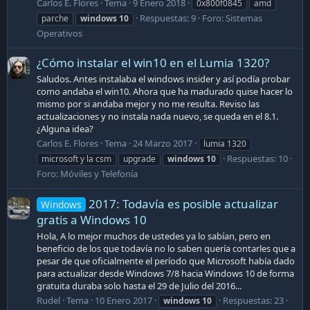
Carlos E. Flores
Tema
9 Enero 2018
0x800f0845
amd
Respuestas: 9
Foro:
Sistemas
parche
windows
10
Operativos
¿Cómo instalar el win10 en el Lumia 1320?
Saludos. Antes instalaba el windows insider y así podía probar
como andaba el win10. Ahora que ha madurado quise hacer lo
mismo por si andaba mejor y no me resulta. Reviso las
actualizaciones y no instala nada nuevo, se queda en el 8.1.
¿Alguna idea?
Carlos E. Flores
Tema
24 Marzo 2017
lumia 1320
Respuestas: 10
microsoft y la csm
upgrade
windows
10
Foro:
Móviles y Telefonía
2017: Todavía es posible actualizar
Windows
gratis a Windows 10
Hola, A lo mejor muchos de ustedes ya lo sabían, pero en
beneficio de los que todavía no lo saben quería contarles que a
pesar de que oficialmente el período que Microsoft había dado
para actualizar desde Windows 7/8 hacia Windows 10 de forma
gratuita duraba solo hasta el 29 de Julio del 2016...
Rudel
Tema
10 Enero 2017
Respuestas: 23
windows
10