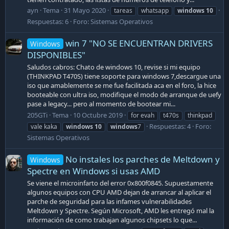
ayn
Tema
31 Mayo 2020
tareas
whatsapp
windows
10
Respuestas: 6
Foro:
Sistemas Operativos
win 7 "NO SE ENCUENTRAN DRIVERS
Windows
DISPONIBLES"
Saludos cabros: Chato de windows 10, revise si mi equipo
(THINKPAD T470S) tiene soporte para windows 7,descargue una
iso que amablemente se me fue facilitada aca en el foro, la hice
booteable con ultra iso, modifique el modo de arranque de uefy
pase a legacy... pero al momento de bootear mi...
205GTi
Tema
10 Octubre 2019
for evah
t470s
thinkpad
Respuestas: 4
Foro:
vale kaka
windows
10
windows
7
Sistemas Operativos
No instales los parches de Meltdown y
Windows
Spectre en Windows si usas AMD
Se viene el microinfarto del error 0x800f0845. Supuestamente
algunos equipos con CPU AMD dejan de arrancar al aplicar el
parche de seguridad para las infames vulnerabilidades
Meltdown y Spectre. Según Microsoft, AMD les entregó mal la
información de como trabajan algunos chipsets lo que...