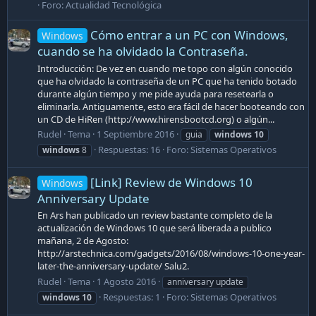
Foro:
Actualidad Tecnológica
Cómo entrar a un PC con Windows,
Windows
cuando se ha olvidado la Contraseña.
Introducción: De vez en cuando me topo con algún conocido
que ha olvidado la contraseña de un PC que ha tenido botado
durante algún tiempo y me pide ayuda para resetearla o
eliminarla. Antiguamente, esto era fácil de hacer booteando con
un CD de HiRen (http://www.hirensbootcd.org) o algún...
Rudel
Tema
1 Septiembre 2016
guia
windows
10
Respuestas: 16
Foro:
Sistemas Operativos
windows
8
[Link] Review de Windows 10
Windows
Anniversary Update
En Ars han publicado un review bastante completo de la
actualización de Windows 10 que será liberada a publico
mañana, 2 de Agosto:
http://arstechnica.com/gadgets/2016/08/windows-10-one-year-
later-the-anniversary-update/ Salu2.
Rudel
Tema
1 Agosto 2016
anniversary update
Respuestas: 1
Foro:
Sistemas Operativos
windows
10