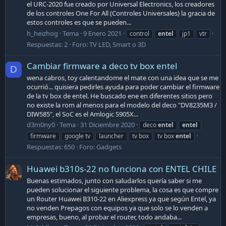
el URC-2020 fue creado por Universal Electronics, los creadores
de los controles One For All (Controles Universales) la gracia de
estos controles es que se pueden...
h_heizhog
Tema
9 Enero 2021
control
entel
jp1
vtr
Respuestas: 2
Foro:
TV LED, Smart o 3D
Cambiar firmware a deco tv box entel
D
wena cabros, toy calentandome el mate con una idea que se me
ocurrió... quisiera pedirles ayuda para poder cambiar el firmware
de la tv box de entel. He buscado ene en diferentes sitios pero
no existe la rom al menos para el modelo del deco "DV8235M3 /
DIW585", el SoC es el Amlogic S905X...
d3m0ny0
Tema
31 Diciembre 2020
deco
entel
entel
firmware
google tv
launcher
tv box
tv box
entel
Respuestas: 650
Foro:
Gadgets
Huawei b310s-22 no funciona con ENTEL CHILE
Buenas estimados, junto con saludarlos quería saber si me
pueden solucionar el siguiente problema, la cosa es que compre
un Router Huawei B310-22 en Aliexpress ya que según Entel, ya
no venden Prepagos con equipos ya que solo se lo venden a
empresas, bueno, al probar el router, todo andaba...