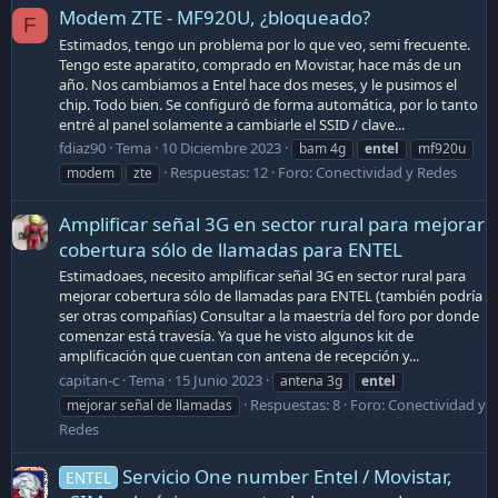
Modem ZTE - MF920U, ¿bloqueado?
F
Estimados, tengo un problema por lo que veo, semi frecuente.
Tengo este aparatito, comprado en Movistar, hace más de un
año. Nos cambiamos a Entel hace dos meses, y le pusimos el
chip. Todo bien. Se configuró de forma automática, por lo tanto
entré al panel solamente a cambiarle el SSID / clave...
fdiaz90
Tema
10 Diciembre 2023
bam 4g
entel
mf920u
Respuestas: 12
Foro:
Conectividad y Redes
modem
zte
Amplificar señal 3G en sector rural para mejorar
cobertura sólo de llamadas para ENTEL
Estimadoaes, necesito amplificar señal 3G en sector rural para
mejorar cobertura sólo de llamadas para ENTEL (también podría
ser otras compañías) Consultar a la maestría del foro por donde
comenzar está travesía. Ya que he visto algunos kit de
amplificación que cuentan con antena de recepción y...
capitan-c
Tema
15 Junio 2023
antena 3g
entel
Respuestas: 8
Foro:
Conectividad y
mejorar señal de llamadas
Redes
Servicio One number Entel / Movistar,
ENTEL