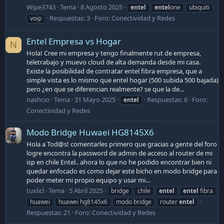
Wipe3743
Tema
8 Agosto 2025
entel
entel
one
ubiquiti
Respuestas: 3
Foro:
Conectividad y Redes
voip
Entel Empresa vs Hogar
N
Hola! Cree mi empresa y tengo finalmente rut de empresa,
teletrabajo y muevo cloud de alta demanda desde mi casa.
Existe la posibilidad de contratar entel fibra empresa, que a
simple vista es lo mismo que entel hogar (500 subida 500 bajada)
pero ¿en que se diferencian realmente? se que la de...
nashcio
Tema
31 Mayo 2025
Respuestas: 6
Foro:
entel
Conectividad y Redes
Modo Bridge Huwaei HG8145X6
Hola a Tod@s! comentarles primero que gracias a gente del foro
logre encontra la password de admin de acceso al router de mi
isp en chile Entel.. ahora lo que no he podido encontrar bien ni
quedar enfocado es como dejar este bicho en modo bridge para
poder meter mi propio equipo y usar mi...
tuxlicl
Tema
5 Abril 2025
bridge
chile
entel
entel
fibra
huawei
huawei hg8145x6
modo bridge
router
entel
Respuestas: 21
Foro:
Conectividad y Redes