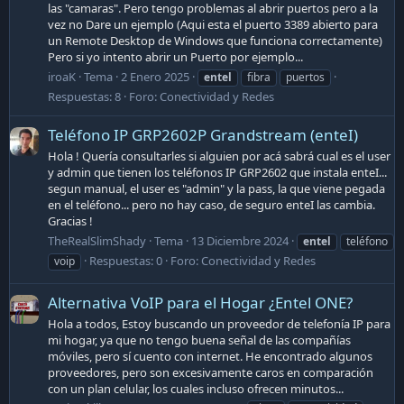
las "camaras". Pero tengo problemas al abrir puertos pero a la
vez no Dare un ejemplo (Aqui esta el puerto 3389 abierto para
un Remote Desktop de Windows que funciona correctamente)
Pero si yo intento abrir un Puerto por ejemplo...
iroaK
Tema
2 Enero 2025
entel
fibra
puertos
Respuestas: 8
Foro:
Conectividad y Redes
Teléfono IP GRP2602P Grandstream (enteI)
Hola ! Quería consultarles si alguien por acá sabrá cual es el user
y admin que tienen los teléfonos IP GRP2602 que instala enteI...
segun manual, el user es "admin" y la pass, la que viene pegada
en el teléfono... pero no hay caso, de seguro enteI las cambia.
Gracias !
TheRealSlimShady
Tema
13 Diciembre 2024
entel
teléfono
Respuestas: 0
Foro:
Conectividad y Redes
voip
Alternativa VoIP para el Hogar ¿Entel ONE?
Hola a todos, Estoy buscando un proveedor de telefonía IP para
mi hogar, ya que no tengo buena señal de las compañías
móviles, pero sí cuento con internet. He encontrado algunos
proveedores, pero son excesivamente caros en comparación
con un plan celular, los cuales incluso ofrecen minutos...