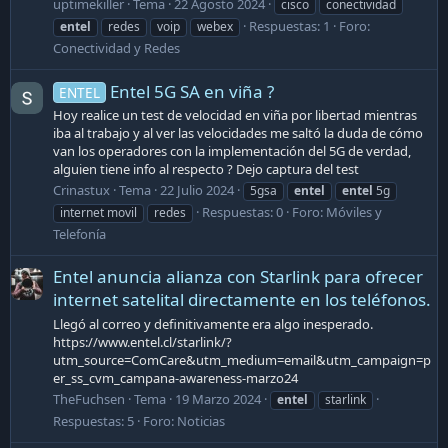
uptimekiller
Tema
22 Agosto 2024
cisco
conectividad
Respuestas: 1
Foro:
entel
redes
voip
webex
Conectividad y Redes
Entel 5G SA en viña ?
ENTEL
Hoy realice un test de velocidad en viña por libertad mientras
iba al trabajo y al ver las velocidades me saltó la duda de cómo
van los operadores con la implementación del 5G de verdad,
alguien tiene info al respecto ? Dejo captura del test
Crinastux
Tema
22 Julio 2024
5gsa
entel
entel
5g
Respuestas: 0
Foro:
Móviles y
internet movil
redes
Telefonía
Entel anuncia alianza con Starlink para ofrecer
internet satelital directamente en los teléfonos.
Llegó al correo y definitivamente era algo inesperado.
https://www.entel.cl/starlink/?
utm_source=ComCare&utm_medium=email&utm_campaign=p
er_ss_cvm_campana-awareness-marzo24
TheFuchsen
Tema
19 Marzo 2024
entel
starlink
Respuestas: 5
Foro:
Noticias