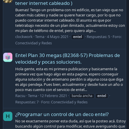
tener internet cableado )
Buenas! Tengo un problema con mi edificio, es tan viejo que no
caben más cables y nadie se quiere hacer cargo, por lo que no
puedo contratar internet cableado. El asunto es que por
teletrabajo necesito de un plan ilimitado, actualmente estoy con
mi plan de teléfono de entel, pero quiero algo...
clockwork
Tema
4 Mayo 2021
Respuestas: 5
Foro:
entel
Conectividad y Redes
Entel Plan 30 megas (B2368-57) Problemas de
velocidad y pocas soluciones.
Hola gente, esta es mi primera publicacion y basicamente la
primera vez que hago algo en esta pagina, espero conseguir
alguna solución y de antemano perdón si alguna cosa que diga
es algo pendeja. Pues bien, actualmente y desde hace un año o
poco mas cuento con el servicio de entel...
Racsu
Tema
12 Febrero 2021
banda ancha
entel
Respuestas: 7
Foro:
Conectividad y Redes
¿Programar un control de un deco entel?
H
No se exactamente poner esta duda, así que la posteo acá. Estoy
buscando algún control para modificar, estuve averiguando que