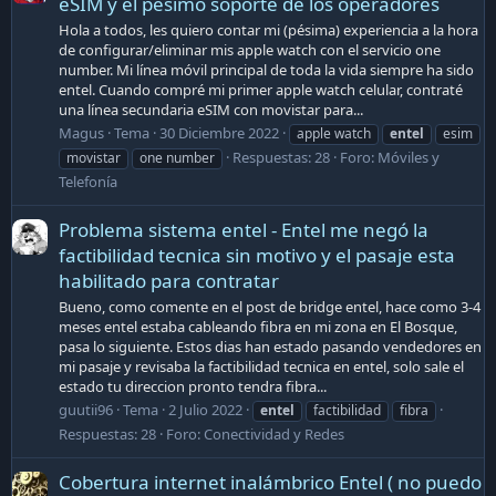
eSIM y el pésimo soporte de los operadores
Hola a todos, les quiero contar mi (pésima) experiencia a la hora
de configurar/eliminar mis apple watch con el servicio one
number. Mi línea móvil principal de toda la vida siempre ha sido
entel. Cuando compré mi primer apple watch celular, contraté
una línea secundaria eSIM con movistar para...
Magus
Tema
30 Diciembre 2022
apple watch
entel
esim
Respuestas: 28
Foro:
Móviles y
movistar
one number
Telefonía
Problema sistema entel - Entel me negó la
factibilidad tecnica sin motivo y el pasaje esta
habilitado para contratar
Bueno, como comente en el post de bridge entel, hace como 3-4
meses entel estaba cableando fibra en mi zona en El Bosque,
pasa lo siguiente. Estos dias han estado pasando vendedores en
mi pasaje y revisaba la factibilidad tecnica en entel, solo sale el
estado tu direccion pronto tendra fibra...
guutii96
Tema
2 Julio 2022
entel
factibilidad
fibra
Respuestas: 28
Foro:
Conectividad y Redes
Cobertura internet inalámbrico Entel ( no puedo