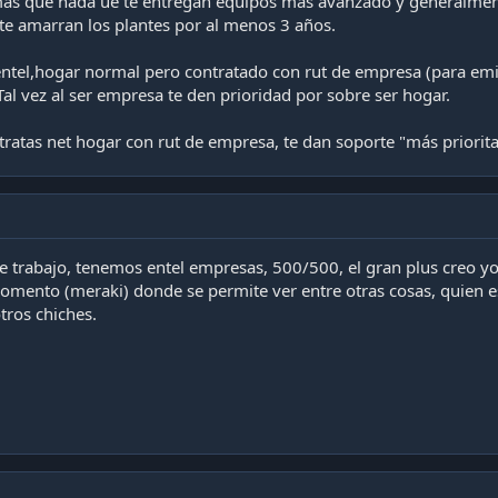
más que nada ue te entregan equipos más avanzado y generalmente
 te amarran los plantes por al menos 3 años.
ntel,hogar normal pero contratado con rut de empresa (para emiti
 Tal vez al ser empresa te den prioridad por sobre ser hogar.
ratas net hogar con rut de empresa, te dan soporte "más priorita
trabajo, tenemos entel empresas, 500/500, el gran plus creo yo,
mento (meraki) donde se permite ver entre otras cosas, quien e
tros chiches.