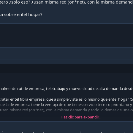
 pero ¿solo eso? ¿usan misma red (on*net), con la misma demand
sa sobre entel hogar?
nalmente rut de empresa, teletrabajo y muevo cloud de alta demanda desde
ntratar entel fibra empresa, que a simple vista es lo mismo que entel hogar 
ue la de empresa tiene la ventaja de que tienes servicio tecnico prioritario 
? ¿usan misma red (on*net), con la misma demanda y todo lo demas de una 
Haz clic para expandir...
 sobre entel hogar?