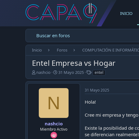
INICIO
Buscar en foros
Inicio
Foros
COMPUTACIÓN E INFORMÁTI
Entel Empresa vs Hogar
E
F
T
nashcio
31 Mayo 2025
entel
m
e
a
p
c
g
e
h
s
31 Mayo 2025
z
a
N
ó
d
Hola!
e
e
l
p
Cree mi empresa y tengo 
t
u
e
b
nashcio
Existe la posibilidad de 
m
l
Miembro Activo
a
i
se diferencian realmente? 