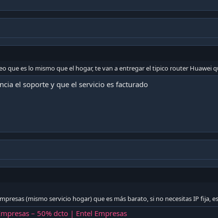
al con IP Fija | Entel Empresas
IP fija para empresas: fibra óptica simétrica de alta gama, ideal para empresas qu
y alto rendimiento.
eo que es lo mismo que el hogar, te van a entregar el tipico router Huawei 
encia el soporte y que el servicio es facturado
mpresas (mismo servicio hogar) que es más barato, si no necesitas IP fija, es
 Empresas – 50% dcto | Entel Empresas