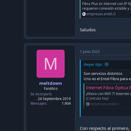
Fibra Plus es internet con IP 
requieren conexión estable y 
empresas.entel.cl
Saludos
1 Junio 2025
M
dwyer dijo:
Son servicios distintos
Uno es el Entel Fibra para e
meltdown
Internet Fibra Óptica
Fanático
¡Ahora con WiFi 7! Internet
Se incorporó
¡Contrata hoy!
24 Septiembre 2019
Mensajes
1.904
empresas.entel.cl
El otro es Internet Dedicad
36. Ah y es mas caro obvi
Con respecto al primero, 