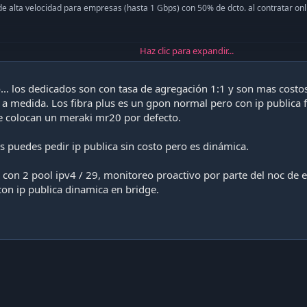
 de alta velocidad para empresas (hasta 1 Gbps) con 50% de dcto. al contratar onl
Haz clic para expandir...
o que lo venden como Fibra Plus, en este servicio te dan IP fija, se paga en
amente
o... los dedicados son con tasa de agregación 1:1 y son mas cost
al con IP Fija | Entel Empresas
 a medida. Los fibra plus es un gpon normal pero con ip publica f
IP fija para empresas: fibra óptica simétrica de alta gama, ideal para empresas qu
 te colocan un meraki mr20 por defecto.
y alto rendimiento.
 puedes pedir ip publica sin costo pero es dinámica.
 con 2 pool ipv4 / 29, monitoreo proactivo por parte del noc de
n ip publica dinamica en bridge.