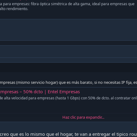
fija para empresas: fibra óptica simétrica de alta gama, ideal para empresas que
alto rendimiento.
mpresas (mismo servicio hogar) que es más barato, si no necesitas IP fija, es
 Empresas – 50% dcto | Entel Empresas
 de alta velocidad para empresas (hasta 1 Gbps) con 50% de dcto. al contratar onl
Haz clic para expandir...
o que lo venden como Fibra Plus, en este servicio te dan IP fija, se paga en
amente
creo que es lo mismo que el hogar, te van a entregar el tipico ro