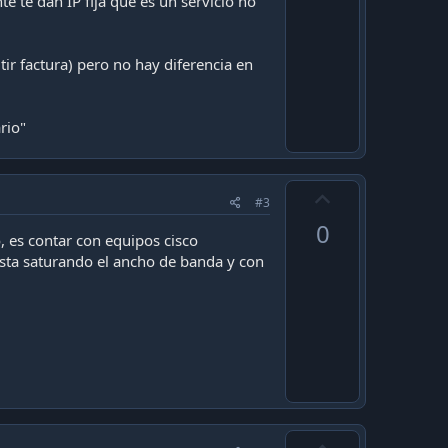
 te dan IP fija que es un servicio no
r factura) pero no hay diferencia en
rio"
U
#3
p
0
v
 es contar con equipos cisco
sta saturando el ancho de banda y con
o
t
e
U