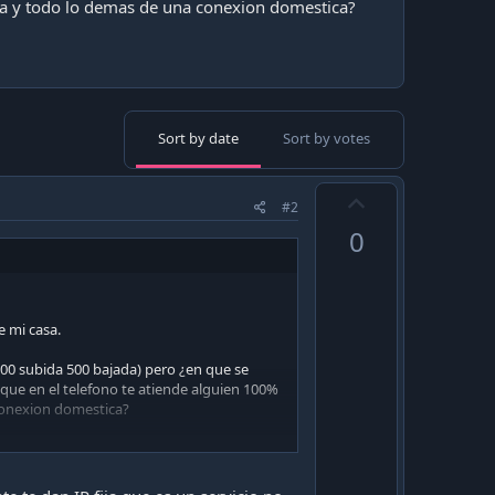
a y todo lo demas de una conexion domestica?
Sort by date
Sort by votes
U
#2
p
0
v
o
t
e
 mi casa.
(500 subida 500 bajada) pero ¿en que se
y que en el telefono te atiende alguien 100%
conexion domestica?