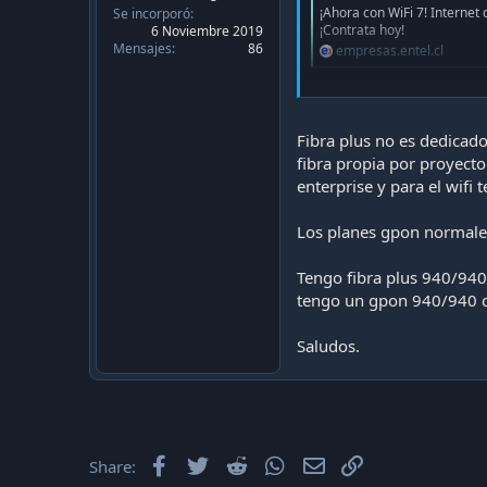
¡Ahora con WiFi 7! Internet
Se incorporó
¡Contrata hoy!
6 Noviembre 2019
Mensajes
86
empresas.entel.cl
El otro es Internet Dedicad
36. Ah y es mas caro obvi
Fibra plus no es dedicad
Fibra Óptica Empresari
fibra propia por proyecto
Fibra Plus es internet con 
enterprise y para el wifi
requieren conexión estable 
empresas.entel.cl
Los planes gpon normales
Saludos
Tengo fibra plus 940/940
tengo un gpon 940/940 co
Saludos.
Facebook
Twitter
Reddit
WhatsApp
Email
Enlace
Share: