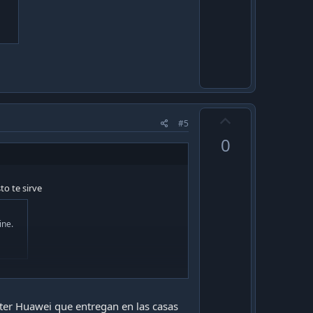
U
#5
p
0
v
o
t
to te sirve
e
ine.
 UF y el contrato es por meses, generalmente
uter Huawei que entregan en las casas