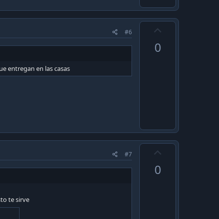
e
U
#6
p
0
v
o
que entregan en las casas
t
e
U
#7
p
0
v
o
t
to te sirve
e