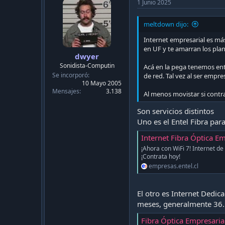
1 Junio 2025
meltdown dijo:
Internet empresarial es má
en UF y te amarran los pla
dwyer
Sonidista-Computin
Acá en la pega tenemos ent
Se incorporó
de red. Tal vez al ser empre
10 Mayo 2005
Mensajes
3.138
Al menos movistar si contr
Son servicios distintos
Uno es el Entel Fibra par
Internet Fibra Óptica E
¡Ahora con WiFi 7! Internet de
¡Contrata hoy!
empresas.entel.cl
El otro es Internet Dedic
meses, generalmente 36.
Fibra Óptica Empresarial