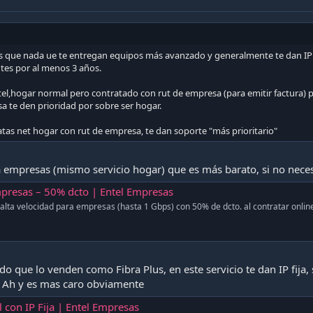
s que nada ue te entregan equipos más avanzado y generalmente te dan IP fi
ntes por al menos 3 años.
el,hogar normal pero contratado con rut de empresa (para emitir factura) pe
sa te den prioridad por sobre ser hogar.
atas net hogar con rut de empresa, te dan soporte "más prioritario"
a empresas (mismo servicio hogar) que es más barato, si no necesita
mpresas – 50% dcto | Entel Empresas
 alta velocidad para empresas (hasta 1 Gbps) con 50% de dcto. al contratar onlin
ado que lo venden como Fibra Plus, en este servicio te dan IP fija,
 Ah y es mas caro obviamente
 con IP Fija | Entel Empresas