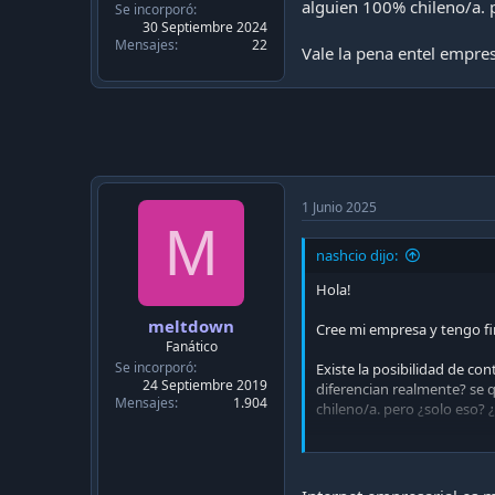
c
alguien 100% chileno/a.
Se incorporó
a
30 Septiembre 2024
c
Mensajes
22
Vale la pena entel empre
i
ó
n
1 Junio 2025
M
nashcio dijo:
Hola!
meltdown
Cree mi empresa y tengo fi
Fanático
Se incorporó
Existe la posibilidad de co
24 Septiembre 2019
diferencian realmente? se q
Mensajes
1.904
chileno/a. pero ¿solo eso
Vale la pena entel empresa