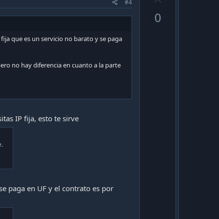
#4
p
0
v
o
ja que es un servicio no barato y se paga
t
e
ro no hay diferencia en cuanto a la parte
s IP fija, esto te sirve
e.
 se paga en UF y el contrato es por