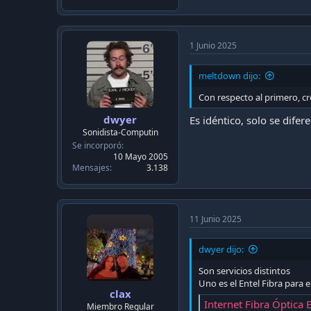
Fibra Óptica Empresari
Fibra Plus es internet con 
requieren conexión estable 
empresas.entel.cl
1 Junio 2025
meltdown dijo:
Saludos
Con respecto al primero, cr
dwyer
Es idéntico, solo se difer
Sonidista-Computin
Se incorporó
10 Mayo 2005
Mensajes
3.138
11 Junio 2025
dwyer dijo:
Son servicios distintos
Uno es el Entel Fibra para e
clax
Internet Fibra Óptica
Miembro Regular