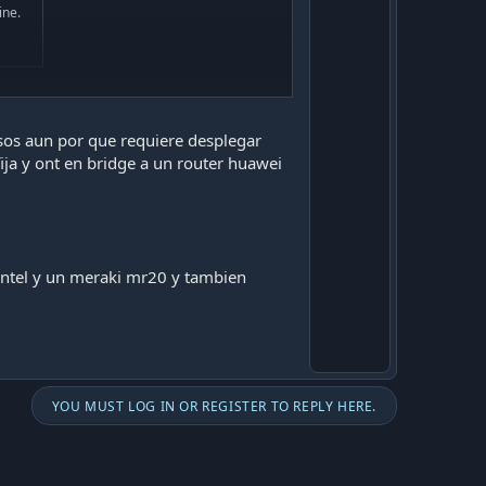
ine.
 UF y el contrato es por meses, generalmente
osos aun por que requiere desplegar
ija y ont en bridge a un router huawei
e
 entel y un meraki mr20 y tambien
YOU MUST LOG IN OR REGISTER TO REPLY HERE.