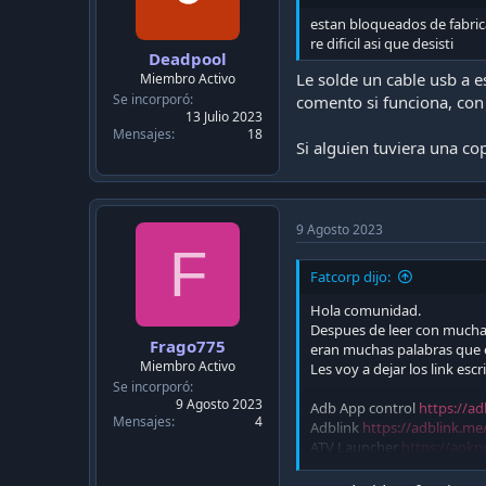
las desmarcan ya que aún n
estan bloqueados de fabric
aquí donde conecto y descon
re dificil asi que desisti
Deadpool
Le solde un cable usb a e
Miembro Activo
Paso 2:
Se incorporó
comento si funciona, con
13 Julio 2023
Una vez ya en el menú o pa
Mensajes
18
Si alguien tuviera una c
desactivan los datos 4G o 5
abren la app REMOTE ADB SHE
desarrollador y el depuraci
9 Agosto 2023
Luego copian y pegan el s
F
Fatcorp dijo:
pm uninstall -k --user 0 co
pm uninstall -k --user 0 co
Hola comunidad.
pm uninstall -k --user 0 c
Despues de leer con mucha a
Frago775
pm uninstall -k --user 0 co
eran muchas palabras que esc
pm uninstall -k --user 0 co
Miembro Activo
Les voy a dejar los link es
pm uninstall -k --user 0 co
Se incorporó
pm uninstall -k --user 0 c
9 Agosto 2023
Adb App control
https://a
Mensajes
4
pm uninstall -k --user 0 co
Adblink
https://adblink.me
pm uninstall -k --user 0 com
ATV Launcher
https://apkp
pm uninstall -k --user 0 com
button-mapper
https://b
pm uninstall -k --user 0 c