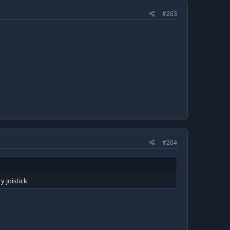
#263
#264
 joistick