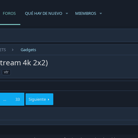
FOROS
QUÉ HAY DE NUEVO
MIEMBROS
ETS
Gadgets
tream 4k 2x2)
vtr
…
33
Siguiente