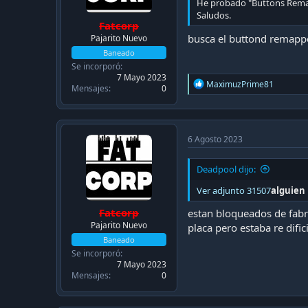
c
He probado "Buttons Remapp
a
Saludos.
Fatcorp
c
i
busca el buttond remappe
Pajarito Nuevo
ó
Baneado
n
Se incorporó
7 Mayo 2023
R
MaximuzPrime81
Mensajes
0
e
a
c
t
i
6 Agosto 2023
o
n
Deadpool dijo:
s
:
Ver adjunto 31507
alguien
Fatcorp
estan bloqueados de fabri
Pajarito Nuevo
placa pero estaba re difici
Baneado
Se incorporó
7 Mayo 2023
Mensajes
0