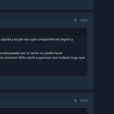
#265
o ayuda y es por eso que compartiré mis logros y
taba bloqueado por lo tanto no podía hacer
a conexión Wifii volvía a aparecer ese molesto logo que
do y luego conectar la corriente hasta ver la imagen de
#266
ten por cable es decir con un cable rj45 desde el
 de internet rápidamente antes que aparezca el logo de
 dan a omitir a todo y si les pide descargar aplicaciones