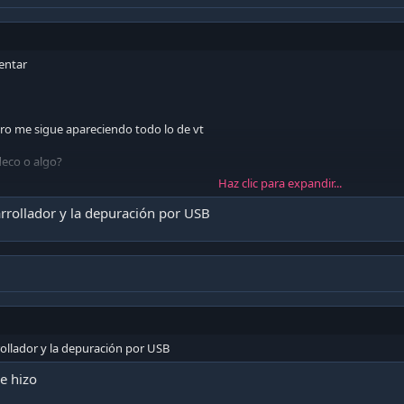
entar
ro me sigue apareciendo todo lo de vt
deco o algo?
Haz clic para expandir...
s pruebo otro q tengo con android 10
arrollador y la depuración por USB
rollador y la depuración por USB
se hizo