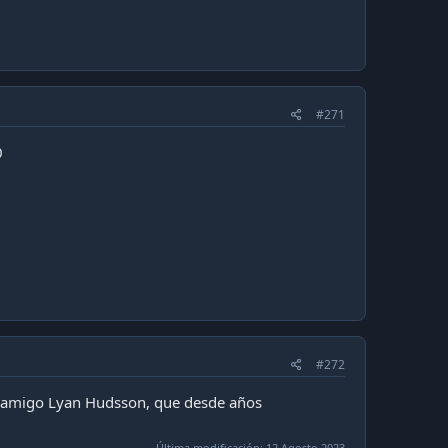
#271
0
#272
mi amigo Lyan Hudsson, que desde años
Última modificación:
12 Agosto 2023