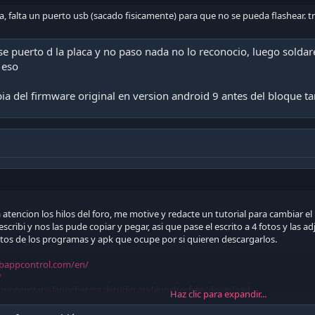
o tienen internet. En este punto lo intente varias veces ya que se queda 
a, falta un puerto usb (sacado fisicamente) para que no se pueda flashear. 
ecto el cable de internet hasta lograr avanzar.
se puerto d la placa y no paso nada no lo reconocio, luego solda
 eso
ntalla principal del Deco se van a conectar vía wi-fi PERO OJO AQUI van a 
opia del firmware original en version android 9 antes del bloque
G de su teléfono después compartan wifi con el Deco vtr de este modo creará
LL ingresan la IP y el puerto, la IP es la que le asigna su celular al Deco y
ón USB .
iguiente comando
m.droidlogic.overlay
m.droidlogic.SubTitleService
om.nes.daemonservice
tencion los hilos del foro, me motive y redacte un tutorial para cambiar el 
m.nes.skywayclient
ribi y nos las pude copiar y pegar, asi que pase el escrito a 4 fotos y las ad
m.nes.tivo.remote.ota
critos de los programas y apk que ocupe por si quieren descargarlos.
m.nes.tvbugtracker
om.nes.tvglobalkeyhandler
dbappcontrol.com/en/
m.tivo.hydra.app
/
.tivo.quickset
ure.com/atv-launcher/ca.dstudio.atvlauncher.free/download
Haz clic para expandir...
.uei.uas.tivo
utton-mapper.uptodown.com/android/descargar
om.utsmta.app