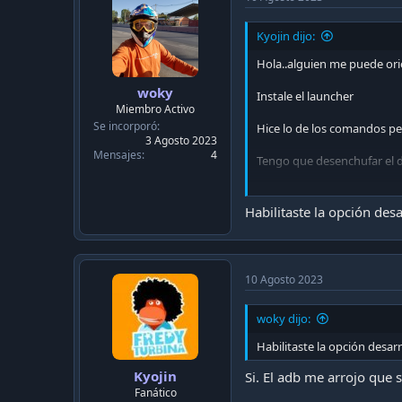
Kyojin dijo:
Hola..alguien me puede ori
woky
Instale el launcher
Miembro Activo
Se incorporó
Hice lo de los comandos pe
3 Agosto 2023
Mensajes
4
Tengo que desenchufar el 
Esta con android 9. Despue
Habilitaste la opción des
10 Agosto 2023
woky dijo:
Habilitaste la opción desar
Kyojin
Si. El adb me arrojo que 
Fanático