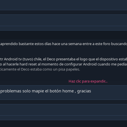
 e aprendido bastante estos días hace una semana entre a este foro buscand
r Android tv (tuvo) chile, el Deco presentaba el logo que el dispositivo es
 al hacerle hard reset al momento de configurar Android cuando me pedía l
ticamente el Deco estaba como un pisa papeles.
Haz clic para expandir...
 problemas solo mapie el botón home , gracias
et con un clip en el orificio que está por debajo del Deco mantenerlo apreta
pe factory reset.
ar Android tv en el momento que les pida agregar una red de internet conec
ga conexión ethernet exitosamente o algo por el estilo desconectan el cable
 la configuración, más adelante les va a pedir acceder a su cuenta etc etc le