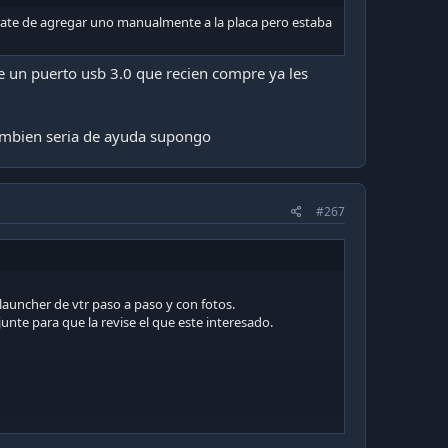
pegado intentando descargar supongo aplicaciones es
trate de agregar uno manualmente a la placa pero estaba
re un puerto usb 3.0 que recien compre ya les
su SmartPhone y comparten wifi con el OJO primero
 tambien seria de ayuda supongo
n una red entre su celular y el Deco, una vez listo
 el puerto es 5555 (no olviden activar el modo
#267
launcher de vtr paso a paso y con fotos.
junte para que la revise el que este interesado.