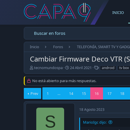
INICIO
Buscar en foros
Inicio
Foros
TELEFONÍA, SMART TV Y GADG
Cambiar Firmware Deco VTR (S
E
F
T
tecnomundospa
24 Abril 2021
android
tv box
m
e
a
p
c
g
No está abierto para más respuestas.
e
h
s
z
a
Prev
ó
1
…
14
d
15
16
17
18
e
e
l
p
t
u
18 Agosto 2023
e
b
S
m
l
MarioIgc dijo:
a
i