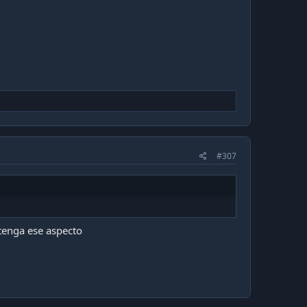
#307
 tenga ese aspecto