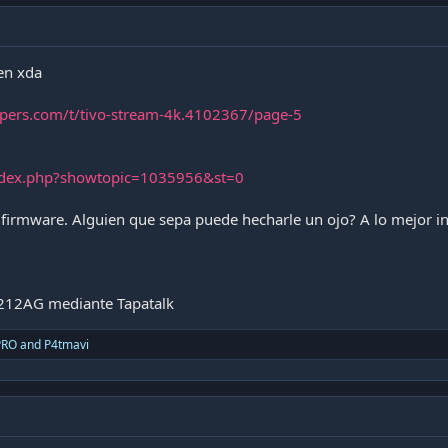
en xda
opers.com/t/tivo-stream-4k.4102367/page-5
index.php?showtopic=1035956&st=0
firmware. Alguien que sepa puede hecharle un ojo? A lo mejor ins
212AG mediante Tapatalk
PRO
and
P4tmavi