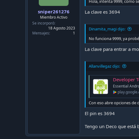
c
Hola, intenta 9999, cómo s
a
sniper261276
c
La clave es 3694
i
Miembro Activo
ó
Se incorporó
n
18 Agosto 2023
Dinamita_magi dijo:
Mensajes
1
No funciona 9999, ya probé 
La clave para entrar a m
Allanvillegaz dijo:
Developer T
Essential Andro
play.google
Con eso abre opciones de d
El pin es 3694
Tengo un Deco que está 