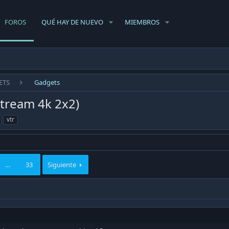
FOROS
QUÉ HAY DE NUEVO
MIEMBROS
ETS
Gadgets
tream 4k 2x2)
vtr
…
33
Siguiente