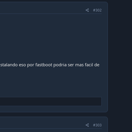
#302
talando eso por fastboot podria ser mas facil de
#303