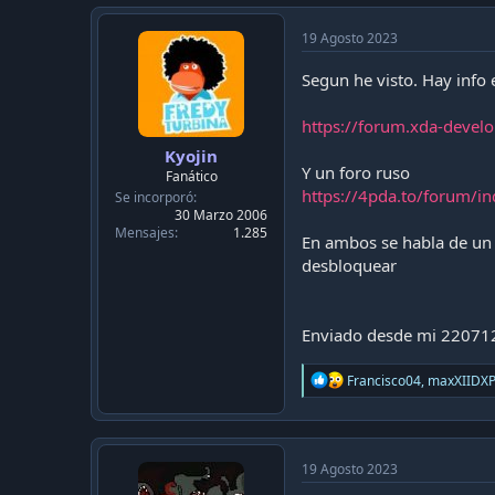
19 Agosto 2023
Segun he visto. Hay info 
https://forum.xda-devel
Kyojin
Y un foro ruso
Fanático
https://4pda.to/forum/
Se incorporó
30 Marzo 2006
Mensajes
1.285
En ambos se habla de un 
desbloquear
Enviado desde mi 22071
R
Francisco04
,
maxXIIDX
e
a
c
t
i
19 Agosto 2023
o