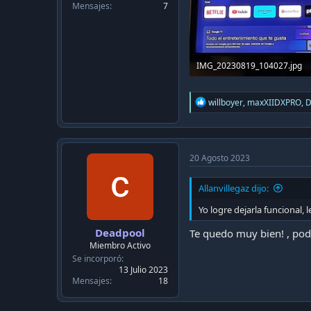
Mensajes
7
IMG_20230819_104027.jpg
334,4 KB · Visitas: 509
R
willboyer
,
maxXIIDXPRO
,
D
e
a
c
t
i
20 Agosto 2023
o
n
Allanvillegaz dijo:
s
:
Yo logre dejarla funcional, 
Deadpool
Te quedo muy bien! , pod
Miembro Activo
Se incorporó
13 Julio 2023
Mensajes
18