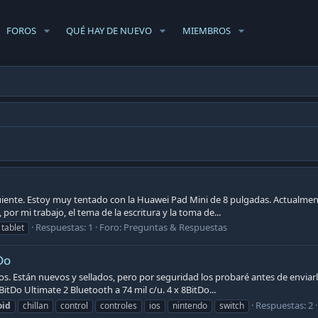
FOROS
QUÉ HAY DE NUEVO
MIEMBROS
guiente. Estoy muy tentado con la Huawei Pad Mini de 8 pulgadas. Actualmen
por mi trabajo, el tema de la escritura y la toma de...
Respuestas: 1
Foro:
Preguntas & Respuestas
tablet
Do
 Están nuevos y sellados, pero por seguridad los probaré antes de enviarlos
8BitDo Ultimate 2 Bluetooth a 74 mil c/u. 4 x 8BitDo...
Respuestas: 2
oid
chillan
control
controles
ios
nintendo
switch