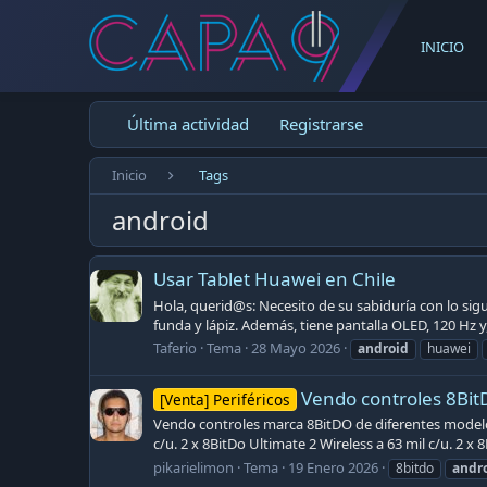
INICIO
Última actividad
Registrarse
Inicio
Tags
android
Usar Tablet Huawei en Chile
Hola, querid@s: Necesito de su sabiduría con lo si
funda y lápiz. Además, tiene pantalla OLED, 120 Hz y, 
Taferio
Tema
28 Mayo 2026
android
huawei
Vendo controles 8Bit
[Venta] Periféricos
Vendo controles marca 8BitDO de diferentes modelos.
c/u. 2 x 8BitDo Ultimate 2 Wireless a 63 mil c/u. 2 x 
pikarielimon
Tema
19 Enero 2026
8bitdo
andr