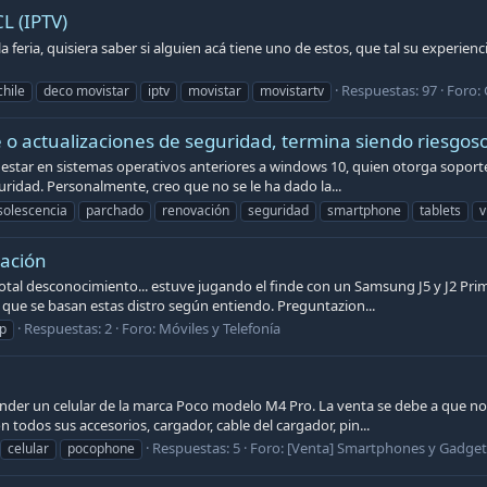
 (IPTV)
ria, quisiera saber si alguien acá tiene uno de estos, que tal su experiencia
Respuestas: 97
Foro:
chile
deco movistar
iptv
movistar
movistartv
e o actualizaciones de seguridad, termina siendo riesgos
 estar en sistemas operativos anteriores a windows 10, quien otorga soporte
idad. Personalmente, creo que no se le ha dado la...
solescencia
parchado
renovación
seguridad
smartphone
tablets
v
ación
al desconocimiento... estuve jugando el finde con un Samsung J5 y J2 Prim
 que se basan estas distro según entiendo. Preguntazion...
Respuestas: 2
Foro:
Móviles y Telefonía
p
nder un celular de la marca Poco modelo M4 Pro. La venta se debe a que no 
 todos sus accesorios, cargador, cable del cargador, pin...
Respuestas: 5
Foro:
[Venta] Smartphones y Gadget
celular
pocophone