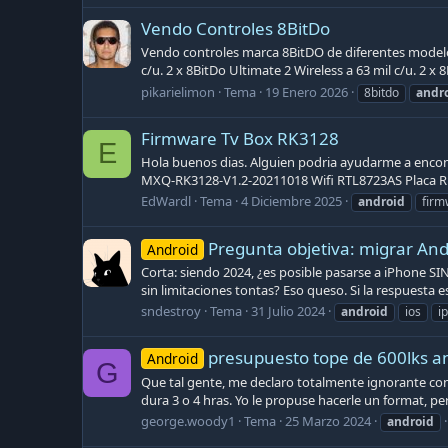
Vendo Controles 8BitDo
Vendo controles marca 8BitDO de diferentes modelos.
c/u. 2 x 8BitDo Ultimate 2 Wireless a 63 mil c/u. 2 x 
pikarielimon
Tema
19 Enero 2026
8bitdo
andr
Firmware Tv Box RK3128
E
Hola buenos dias. Alguien podria ayudarme a encont
MXQ-RK3128-V1.2-20211018 Wifi RTL8723AS Placa 
EdWardl
Tema
4 Diciembre 2025
android
firm
Pregunta objetiva: migrar An
Android
Corta: siendo 2024, ¿es posible pasarse a iPhone SI
sin limitaciones tontas? Eso queso. Si la respuesta es
sndestroy
Tema
31 Julio 2024
android
ios
i
presupuesto tope de 600lks a
Android
G
Que tal gente, me declaro totalmente ignorante con r
dura 3 o 4 hras. Yo le propuse hacerle un format, per
george.woody1
Tema
25 Marzo 2024
android