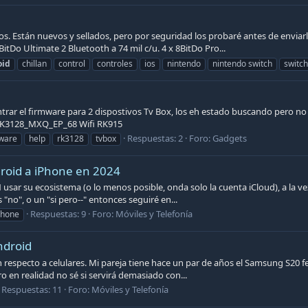
 Están nuevos y sellados, pero por seguridad los probaré antes de enviarlos
8BitDo Ultimate 2 Bluetooth a 74 mil c/u. 4 x 8BitDo Pro...
oid
chillan
control
controles
ios
nintendo
nintendo switch
switch
rar el firmware para 2 dispostivos Tv Box, los eh estado buscando pero no
RK3128_MXQ_EP_68 Wifi RK915
Respuestas: 2
Foro:
Gadgets
ware
help
rk3128
tvbox
droid a iPhone en 2024
N usar su ecosistema (o lo menos posible, onda solo la cuenta iCloud), a la
 "no", o un "si pero--" entonces seguiré en...
Respuestas: 9
Foro:
Móviles y Telefonía
phone
ndroid
especto a celulares. Mi pareja tiene hace un par de años el Samsung S20 fe, 
o en realidad no sé si servirá demasiado con...
Respuestas: 11
Foro:
Móviles y Telefonía