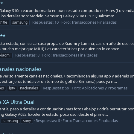
**
alaxy S10e reacondicionado en buen estado comprado en Hites (Lo vendía R
 los detalles son: Modelo: Samsung Galaxy S10e CPU: Qualcomm...
Respuestas: 10
Foro:
Transacciones Finalizadas
s10e
samsung
***
o estado, con su carcasa propia de Xiaomi y Lamina, casi un año de uso, e
 mucho mejor que MIUI) Las características por quien no lo conoce...
Respuestas: 8
Foro:
Transacciones Finalizadas
xiaomi
anales nacionales
a ver solamente canales nacionales. ¿Recomiendan alguna app y además una
s extranjeros (onda ver un torneo de golf de Birmania) pues ya ni...
Respuestas: 59
Foro:
Aplicaciones y Programas
les
iptv
nacionales
 XA Ultra Dual
rantía, paso a detallar a continuación (mas fotos abajo): Podría permutar p
 Galaxy A02s: Excelente estado, poco uso, desde el primer...
Respuestas: 6
Foro:
Transacciones Finalizadas
samsung
sony