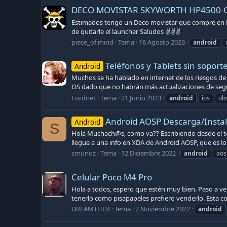
DECO MOVISTAR SKYWORTH HP4500-CL
Estimados tengo un Deco movistar que compre en la fe
de quitarle el launcher Saludos ✌️✌️✌️
piece_of.mind
Tema
16 Agosto 2023
android
Teléfonos y Tablets sin soport
Android
Muchos se ha hablado en internet de los riesgos de
OS dado que no habrán más actualizaciones de segur
Lordnet
Tema
21 Junio 2023
android
ios
ob
Android AOSP Descarga/Instal
Android
S
Hola Muchach@s, como va?? Escribiendo desde el tot
llegue a una info en XDA de Android AOSP, que es lo
smunoz
Tema
12 Diciembre 2022
android
aos
Celular Poco M4 Pro
Hola a todos, espero que estén muy bien. Paso a ve
tenerlo como pisapapeles prefiero venderlo. Esta con
DREAMTHER
Tema
2 Noviembre 2022
android