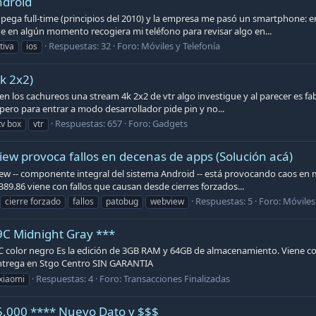
ndroid
 pega full-time (principios del 2010) y la empresa me pasó un smartphone:
e en algún momento recogiera mi teléfono para revisar algo en...
Respuestas: 32
Foro:
Móviles y Telefonía
tiva
ios
k 2x2)
en los cachureos una stream 4k 2x2 de vtr algo investigue y al parecer es fabr
pero para entrar a modo desarrollador pide pin y no...
Respuestas: 657
Foro:
Gadgets
tv box
vtr
ew provoca fallos en decenas de apps (Solución acá)
ew -- componente integral del sistema Android -- está provocando caos en mi
89.86 viene con fallos que causan desde cierres forzados...
Respuestas: 5
Foro:
Móviles
cierre forzado
fallos
patobug
webview
C Midnight Gray ***
 color negro Es la edición de 3GB RAM y 64GB de almacenamiento. Viene con
 entrega en Stgo Centro SIN GARANTIA
Respuestas: 4
Foro:
Transacciones Finalizadas
xiaomi
5.000 **** Nuevo Dato y $$$