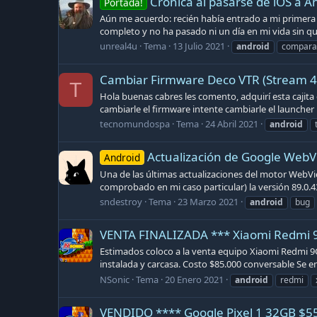
Crónica al pasarse de iOS a A
Portada!
Aún me acuerdo: recién había entrado a mi primera
completo y no ha pasado ni un día en mi vida sin qu
unreal4u
Tema
13 Julio 2021
android
compara
Cambiar Firmware Deco VTR (Stream 4
T
Hola buenas cabres les comento, adquirí esta cajita 
cambiarle el firmware intente cambiarle el launcher 
tecnomundospa
Tema
24 Abril 2021
android
Actualización de Google WebVi
Android
Una de las últimas actualizaciones del motor WebVi
comprobado en mi caso particular) la versión 89.0.43
sndestroy
Tema
23 Marzo 2021
android
bug
VENTA FINALIZADA *** Xiaomi Redmi 9
Estimados coloco a la venta equipo Xiaomi Redmi 9C
instalada y carcasa. Costo $85.000 conversable Se
NSonic
Tema
20 Enero 2021
android
redmi
VENDIDO **** Google Pixel 1 32GB $5