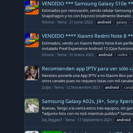
VENDIDO *** Samsung Galaxy S10e *
Estimados por renovación, vendo celular Samsung G
Snapdragon y no con Exynos) totalmente liberado ,
NSonic
Tema
21 Junio 2022
android
galaxy
VENDIDO **** Xiaomi Redmi Note 8 *
Estimados, vendo un Xiaomi Redmi Note 8 en perfect
instalado Pixel Experience Android 12 (Que funciona
NSonic
Tema
31 Enero 2022
android
redmi
Recomienden app IPTV para ver sólo c
Necesito ponerle una App IPTV a mi XIaomi Box par
otros canales pues no requiero listas con mil canale
Zuljin
Tema
12 Noviembre 2021
android
cana
Samsung Galaxy A02s, J4+, Sony Xperia
Buenas, Tengo a la venta estos tres equipos, sin ga
*adjunto foto con mi nick mientras publico* Samsung
Da_BiggesT
Tema
17 Septiembre 2021
android