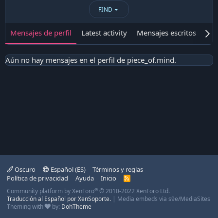
FIND
Mensajes de perfil
Latest activity
Mensajes escritos
Ace
Aún no hay mensajes en el perfil de piece_of.mind.
Oscuro
Español (ES)
Términos y reglas
Política de privacidad
Ayuda
Inicio
R
S
®
Community platform by XenForo
© 2010-2022 XenForo Ltd.
S
Traducción al Español por XenSoporte.
|
Media embeds via s9e/MediaSites
Theming with
by:
DohTheme