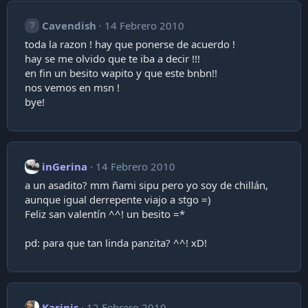
Cavendish
14 Febrero 2010
toda la razon ! hay que ponerse de acuerdo !
hay se me olvido que te iba a decir !!!
en fin un besito wapito y que este bnbn!!
nos vemos en msn !
bye!
inGerina
14 Febrero 2010
a un asadito? mm ñami sipu pero yo soy de chillán,
aunque igual derrepente viajo a stgo =)
Feliz san valentín ^^! un besito =*
pd: para que tan linda panzita? ^^! xD!
Karinis
12 Febrero 2010