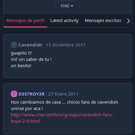
FIND
Mensajes de perfil
Latest activity
Mensajes escritos
Ace
Cavendish
15 Diciembre 2011
guapito !!!
mil sin saber de tu !
un besito!
D3S7ROY3R
27 Enero 2011
D
Nos cambiamos de casa ... chicos fans de cavendish
unirse por aca !
http://www.chw.net/foro/groups/cavendish-fans-
boys-2-0.html