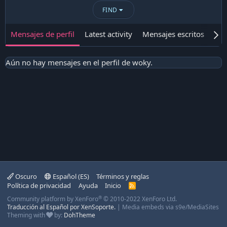
FIND
Mensajes de perfil
Latest activity
Mensajes escritos
Ace
Aún no hay mensajes en el perfil de woky.
Oscuro
Español (ES)
Términos y reglas
Política de privacidad
Ayuda
Inicio
R
S
®
Community platform by XenForo
© 2010-2022 XenForo Ltd.
S
Traducción al Español por XenSoporte.
|
Media embeds via s9e/MediaSites
Theming with
by:
DohTheme