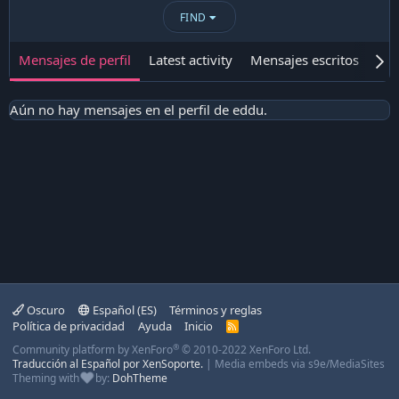
FIND
Mensajes de perfil
Latest activity
Mensajes escritos
Ace
Aún no hay mensajes en el perfil de eddu.
Oscuro
Español (ES)
Términos y reglas
Política de privacidad
Ayuda
Inicio
R
S
®
Community platform by XenForo
© 2010-2022 XenForo Ltd.
S
Traducción al Español por XenSoporte.
|
Media embeds via s9e/MediaSites
Theming with
by:
DohTheme