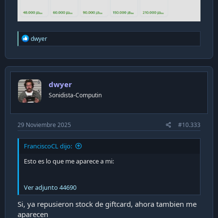
R
dwyer
e
a
c
t
i
dwyer
o
n
Sonidista-Computin
s
:
29 Noviembre 2025
#10.333
FranciscoCL dijo:
Esto es lo que me aparece a mi:
Ver adjunto 44690
Si, ya repusieron stock de giftcard, ahora tambien me
aparecen