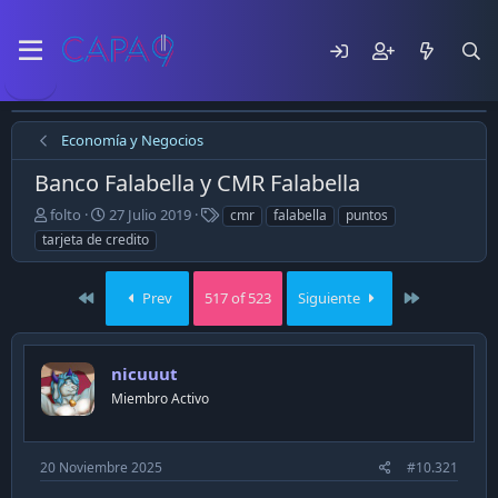
Economía y Negocios
Banco Falabella y CMR Falabella
E
F
T
folto
27 Julio 2019
cmr
falabella
puntos
m
e
a
tarjeta de credito
p
c
g
e
h
s
z
a
First
Last
Prev
517 of 523
Siguiente
ó
d
e
e
l
p
nicuuut
t
u
e
b
Miembro Activo
m
l
a
i
c
20 Noviembre 2025
#10.321
a
c