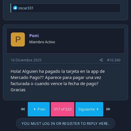
R
oscar331
e
a
c
t
i
Poni
o
P
n
Miembro Activo
s
:
16 Diciembre 2025
#10.340
Hola! Alguien ha pagado la tarjeta en la app de
Mercado Pago?? Aparece para pagar una vez
facturada o cuando vence la fecha de pago?
Gracias
First
Last
Prev
517 of 523
Siguiente
YOU MUST LOG IN OR REGISTER TO REPLY HERE.