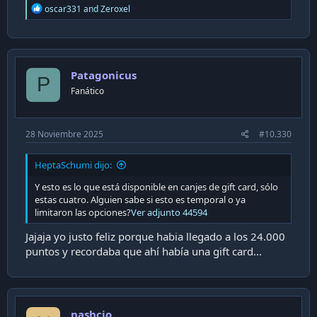
R
oscar331
and
Zeroxel
e
a
c
t
i
Patagonicus
o
P
n
Fanático
s
:
28 Noviembre 2025
#10.330
HeptaSchumi dijo:
Y esto es lo que está disponible en canjes de gift card, sólo
estas cuatro. Alguien sabe si esto es temporal o ya
limitaron las opciones?
Ver adjunto 44594
Jajaja yo justo feliz porque habia llegado a los 24.000
puntos y recordaba que ahí había una gift card...
nashcio