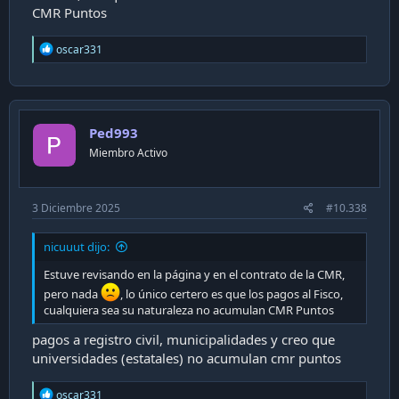
CMR Puntos
R
oscar331
e
a
c
t
i
Ped993
o
n
Miembro Activo
s
:
3 Diciembre 2025
#10.338
nicuuut dijo:
Estuve revisando en la página y en el contrato de la CMR,
pero nada
, lo único certero es que los pagos al Fisco,
cualquiera sea su naturaleza no acumulan CMR Puntos
pagos a registro civil, municipalidades y creo que
universidades (estatales) no acumulan cmr puntos
R
oscar331