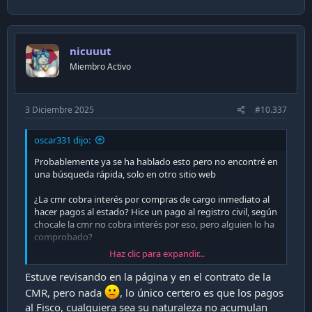
nicuuut
Miembro Activo
3 Diciembre 2025
#10.337
oscar331 dijo:
Probablemente ya se ha hablado esto pero no encontré en
una búsqueda rápida, solo en otro sitio web
¿La cmr cobra interés por compras de cargo inmediato al
hacer pagos al estado? Hice un pago al registro civil, según
chocale la cmr no cobra interés por eso, pero alguien lo ha
comprobado?
Haz clic para expandir...
En otro PDF del banco dice que si a pagos a sii o tesorería,
pero no habla del registro civil
Estuve revisando en la página y en el contrato de la
CMR, pero nada
, lo único certero es que los pagos
al Fisco, cualquiera sea su naturaleza no acumulan