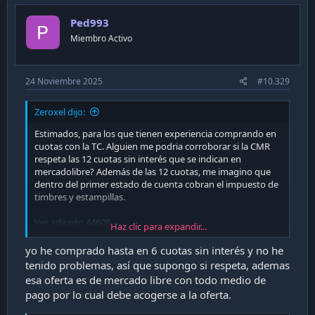
t
i
Ped993
o
n
Miembro Activo
s
:
24 Noviembre 2025
#10.329
Zeroxel dijo:
Estimados, para los que tienen experiencia comprando en
cuotas con la TC. Alguien me podria corroborar si la CMR
respeta las 12 cuotas sin interés que se indican en
mercadolibre? Además de las 12 cuotas, me imagino que
dentro del primer estado de cuenta cobran el impuesto de
timbres y estampillas.
Ver adjunto 44608
Haz clic para expandir...
Se agradece cualquier orientación. Saludos!
yo he comprado hasta en 6 cuotas sin interés y no he
tenido problemas, así que supongo si respeta, ademas
esa oferta es de mercado libre con todo medio de
pago por lo cual debe acogerse a la oferta.