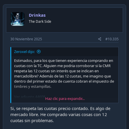
Drinkas
The Dark Side
30 Noviembre 2025
#10.335
Zeroxel dijo:
Estimados, para los que tienen experiencia comprando en
cuotas con la TC. Alguien me podria corroborar si la CMR
respeta las 12 cuotas sin interés que se indican en
mercadolibre? Además de las 12 cuotas, me imagino que
dentro del primer estado de cuenta cobran el impuesto de
timbres y estampillas.
Ver adjunto 44608
Haz clic para expandir...
Se agradece cualquier orientación. Saludos!
Si, se respeta las cuotas precio contado. Es algo de
mercado libre. He comprado varias cosas con 12
cuotas sin problemas.