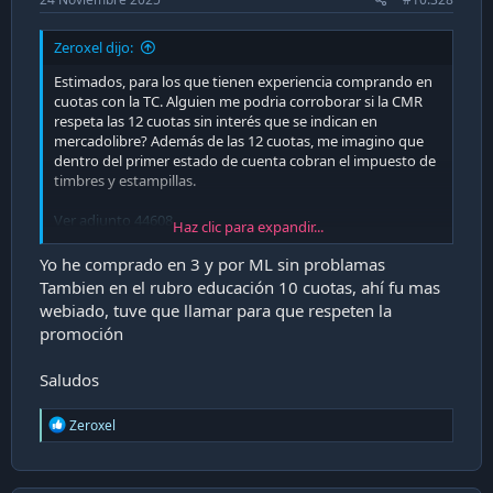
Zeroxel dijo:
Estimados, para los que tienen experiencia comprando en
cuotas con la TC. Alguien me podria corroborar si la CMR
respeta las 12 cuotas sin interés que se indican en
mercadolibre? Además de las 12 cuotas, me imagino que
dentro del primer estado de cuenta cobran el impuesto de
timbres y estampillas.
Ver adjunto 44608
Haz clic para expandir...
Se agradece cualquier orientación. Saludos!
Yo he comprado en 3 y por ML sin problamas
Tambien en el rubro educación 10 cuotas, ahí fu mas
webiado, tuve que llamar para que respeten la
promoción
Saludos
R
Zeroxel
e
a
c