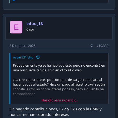
e
a
c
t
i
eduu_18
o
E
n
Capo
s
:
3 Diciembre 2025
#10.339
oscar331 dijo:
Probablemente ya se ha hablado esto pero no encontré en
una búsqueda rápida, solo en otro sitio web
¿La cmr cobra interés por compras de cargo inmediato al
hacer pagos al estado? Hice un pago al registro civil, según
chocale la cmr no cobra interés por eso, pero alguien lo ha
comprobado?
Haz clic para expandir...
En otro PDF del banco dice que si a pagos a sii o tesorería,
pero no habla del registro civil
He pagado contribuciones, F22 y F29 con la CMR y
nunca me han cobrado intereses