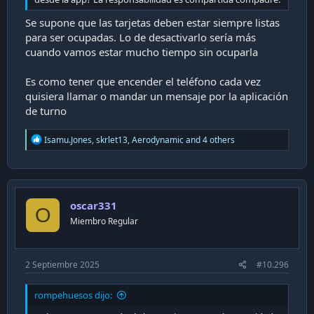
Se supone que las tarjetas deben estar siempre listas
para ser ocupadas. Lo de desactivarlo sería más
cuando vamos estar mucho tiempo sin ocuparla
Es como tener que encender el teléfono cada vez
quisiera llamar o mandar un mensaje por la aplicación
de turno
R
Isamu.Jones
,
skrlet13
,
Aerodynamic
and 4 others
e
a
c
t
i
oscar331
o
O
n
Miembro Regular
s
:
2 Septiembre 2025
#10.296
rompehuesos dijo: