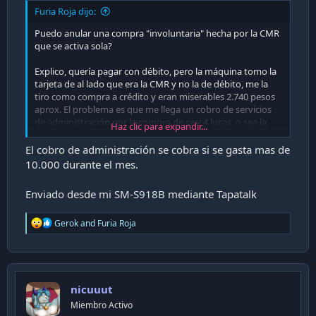
i
Furia Roja dijo:
ó
Puedo anular una compra "involuntaria" hecha por la CMR
n
que se activa sola?
Explico, quería pagar con débito, pero la máquina tomo la
tarjeta de al lado que era la CMR y no la de débito, me la
tiro como compra a crédito y eran miserables 2.740 pesos
aprox. El problema es que me llega un cobro de servicios
de administración por la compra de casi 4 lucas, o sea la
Haz clic para expandir...
compra de casi 3.000 se va 7 lucas. Todo porque la tarjeta
CMR por compras menores a 20 lucas no pide clave, se
El cobro de administración se cobra si se gasta mas de
activa sola. Odio esa wea.
10.000 durante el mes.
No se puede desactivar eso?
Enviado desde mi SM-S918B mediante Tapatalk
Alguna idea?
R
Gerok
and
Furia Roja
e
En el local la sra. no tenía idea como anular la compra ya
a
que el hijo es el que se maneja con eso, pero no estaba.
c
t
Sugerencias?
i
nicuuut
o
n
Miembro Activo
s