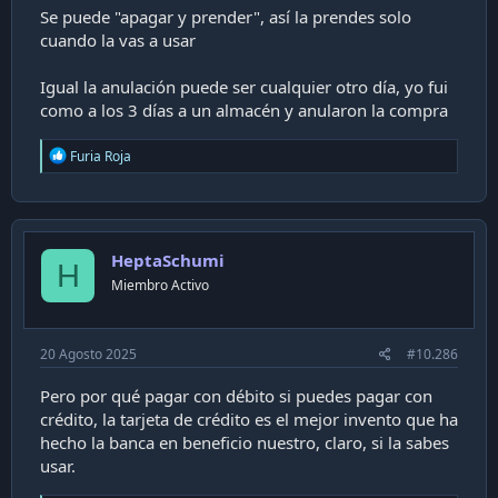
Se puede "apagar y prender", así la prendes solo
cuando la vas a usar
Igual la anulación puede ser cualquier otro día, yo fui
como a los 3 días a un almacén y anularon la compra
R
Furia Roja
e
a
c
t
i
HeptaSchumi
o
H
n
Miembro Activo
s
:
20 Agosto 2025
#10.286
Pero por qué pagar con débito si puedes pagar con
crédito, la tarjeta de crédito es el mejor invento que ha
hecho la banca en beneficio nuestro, claro, si la sabes
usar.