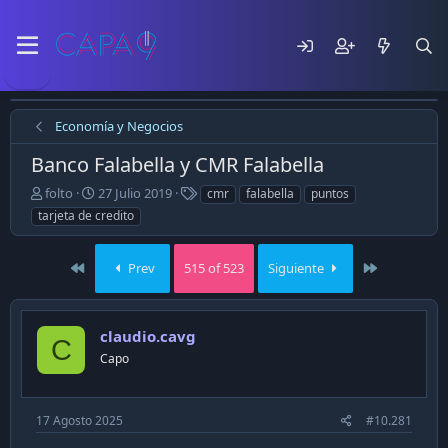
Economía y Negocios
Banco Falabella y CMR Falabella
E
F
T
folto
27 Julio 2019
cmr
falabella
puntos
m
e
a
tarjeta de credito
p
c
g
e
h
s
z
a
First
Last
Prev
515 of 523
Siguiente
ó
d
e
e
l
p
claudio.cavg
t
u
C
e
b
Capo
m
l
a
i
c
17 Agosto 2025
#10.281
a
c