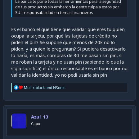
La banca te pone todas la herramientas para la.seguridad
de tus productos sin embargo la gente culpa a estos por
SU irresponsabilidad en temas financieros
Es el banco el que tiene que validar que eres tu quien
ocupa la tarjeta, por qué las tarjetas de crédito no
piden el pin? Se supone que menos de 20k no lo
piden, y a quien le preguntan? Si pudiera desactivarlo
lo haría, es más, compras de 30 me pasan sin pin, si
me roban la tarjeta y no usan pin (sabiendo lo que la
sigla significa) el único responsable es el banco por no
validar la identidad, yo no pedí usarla sin pin
R
Muf
,
x-black
and
NSonic
e
a
c
t
i
Azul_13
o
n
Capo
s
: