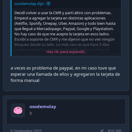
osodemolay dijo:
Decidí volver a usar la CMR y partí altiro con problemas.
Empecé a agregar la tarjeta en distintas aplicaciones
(Netflix, Spotify, Onepay, Uber, Amazon) y todo bien hasta
que llegué a Mercadopago, Paypal, Google y Playstation.
No hay caso de que me acepte la tarjeta en esos lados.
Escribí a soporte de CMR y me dijeron que no ven ningún
bloqueo desde su lado. Lo más raro es que hace 2 días
podía ingresar sin problema mi CMR antigua a Paypal
Haz clic para expandir...
(después hice el cambio de tarjeta de la negra a la verde y
es la que me está dando problemas). Intenté pidiendo una
CMR nueva y tampoco me funcionó.
a veces es problema de paypal, en mi caso tuve que
esperar una llamada de ellos y agregaron la tarjeta de
¿Alguien sabe por qué será? 😢
forma manual
osodemolay
:)
6 Septiembre 2025
#10.300