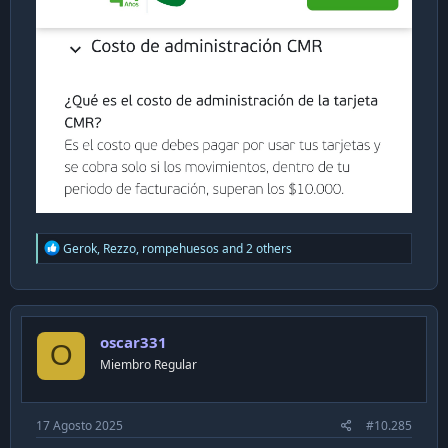
R
Gerok
,
Rezzo
,
rompehuesos
and 2 others
e
a
c
t
i
oscar331
o
O
n
Miembro Regular
s
:
17 Agosto 2025
#10.285