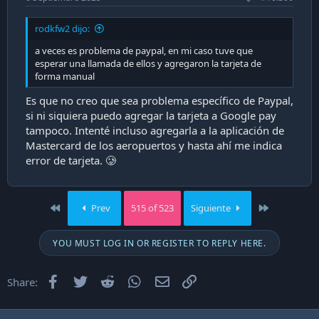
rodkfw2 dijo:
a veces es problema de paypal, en mi caso tuve que
esperar una llamada de ellos y agregaron la tarjeta de
forma manual
Es que no creo que sea problema específico de Paypal,
si ni siquiera puedo agregar la tarjeta a Google pay
tampoco. Intenté incluso agregarla a la aplicación de
Mastercard de los aeropuertos y hasta ahí me indica
error de tarjeta. 🥲
First
Last
Prev
515 of 523
Siguiente
YOU MUST LOG IN OR REGISTER TO REPLY HERE.
Facebook
Twitter
Reddit
WhatsApp
Email
Enlace
Share: