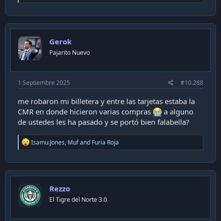
e
a
c
t
i
Gerok
o
n
Pajarito Nuevo
s
:
1 Septiembre 2025
#10.288
me robaron mi billetera y entre las tarjetas estaba la
CMR en donde hicieron varias compras
a alguno
de ustedes les ha pasado y se portó bien falabella?
R
Isamu.Jones
,
Muf
and
Furia Roja
e
a
c
t
i
Rezzo
o
n
El Tigre del Norte 3.0
s
: