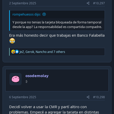
2 Septiembre 2025
#10.297
rompehuesos dijo:
Y porque no tenias la tarjeta bloqueada de forma temporal
desde la app? La responsabilidad es compartida compadre.
Era más honesto decir que trabajas en Banco Falabella
R
JeZ
,
Gerok
,
Nancho
and 7 others
e
a
c
t
i
osodemolay
o
n
:)
s
:
6 Septiembre 2025
#10.298
Decidí volver a usar la CMR y partí altiro con
problemas. Empecé a agregar la tarjeta en distintas