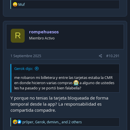
R
Muf
e
a
c
t
i
rompehuesos
o
R
n
Miembro Activo
s
:
1 Septiembre 2025
#10.291
Gerok dijo:
me robaron mi billetera y entre las tarjetas estaba la CMR
en donde hicieron varias compras
a alguno de ustedes
les ha pasado y se portó bien falabella?
Y porque no tenias la tarjeta bloqueada de forma
temporal desde la app? La responsabilidad es
compartida compadre.
R
pr0per
,
Gerok
,
dvmivn._
and 2 others
e