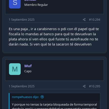
S
n
Miembro Regular
s
:
1 Septiembre 2025
#10.294
Es una paja , ir a carabineros o pdi con él papel qué te
fiscalía lo mandas al banco para qué te devuelvan la
plata ahora sí ven ellos qué fuiste tú autofraude no te
darán nada. Si ven qué te la sacaron té devuelven
Muf
M
Capo
1 Septiembre 2025
#10.295
rompehuesos dijo:
Y porque no tenias la tarjeta bloqueada de forma temporal
desde la app? La responsabilidad es compartida compadre.