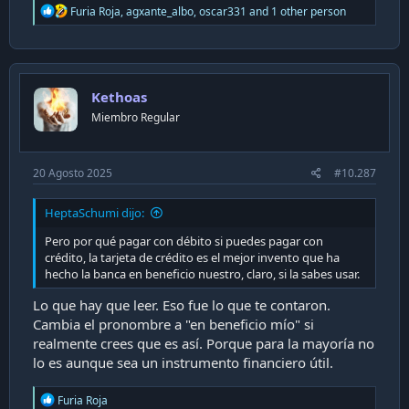
R
Furia Roja
,
agxante_albo
,
oscar331
and 1 other person
e
a
c
t
i
Kethoas
o
n
Miembro Regular
s
:
20 Agosto 2025
#10.287
HeptaSchumi dijo:
Pero por qué pagar con débito si puedes pagar con
crédito, la tarjeta de crédito es el mejor invento que ha
hecho la banca en beneficio nuestro, claro, si la sabes usar.
Lo que hay que leer. Eso fue lo que te contaron.
Cambia el pronombre a "en beneficio mío" si
realmente crees que es así. Porque para la mayoría no
lo es aunque sea un instrumento financiero útil.
R
Furia Roja