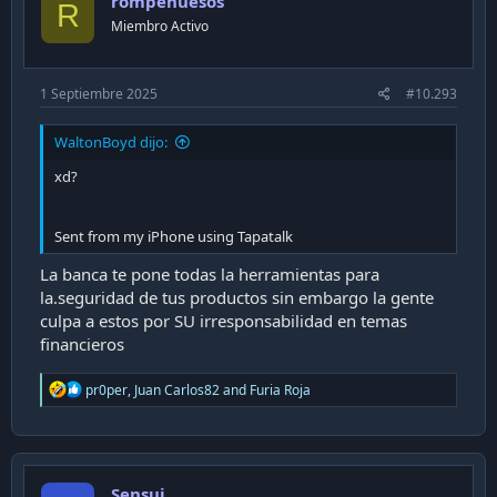
rompehuesos
R
Miembro Activo
1 Septiembre 2025
#10.293
WaltonBoyd dijo:
xd?
Sent from my iPhone using Tapatalk
La banca te pone todas la herramientas para
la.seguridad de tus productos sin embargo la gente
culpa a estos por SU irresponsabilidad en temas
financieros
R
pr0per
,
Juan Carlos82
and
Furia Roja
e
a
c
t
i
Sensui
o