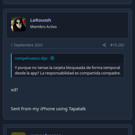
a
c
t
i
LaRoussh
o
n
Miembro Activo
s
:
1 Septiembre 2025
#10.292
rompehuesos dijo:
Y porque no tenias la tarjeta bloqueada de forma temporal
desde la app? La responsabilidad es compartida compadre.
xd?
Sent from my iPhone using Tapatalk