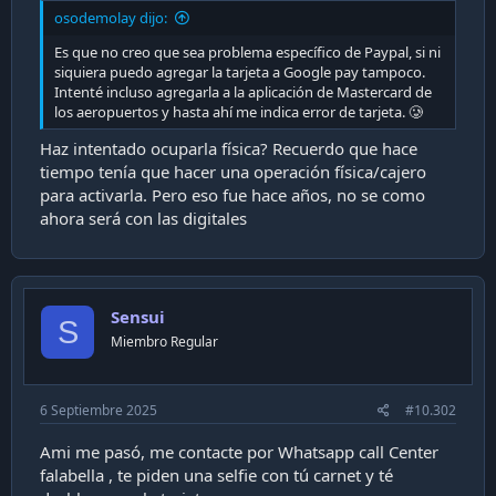
i
osodemolay dijo:
ó
Es que no creo que sea problema específico de Paypal, si ni
n
siquiera puedo agregar la tarjeta a Google pay tampoco.
Intenté incluso agregarla a la aplicación de Mastercard de
los aeropuertos y hasta ahí me indica error de tarjeta. 🥲
Haz intentado ocuparla física? Recuerdo que hace
tiempo tenía que hacer una operación física/cajero
para activarla. Pero eso fue hace años, no se como
ahora será con las digitales
Sensui
S
Miembro Regular
6 Septiembre 2025
#10.302
Ami me pasó, me contacte por Whatsapp call Center
falabella , te piden una selfie con tú carnet y té