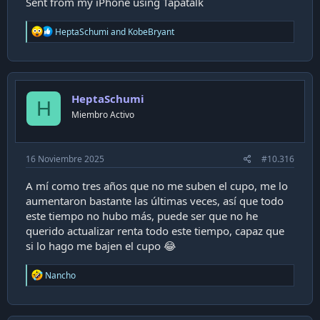
Sent from my iPhone using Tapatalk
R
HeptaSchumi
and
KobeBryant
e
a
c
t
i
HeptaSchumi
o
H
n
Miembro Activo
s
:
16 Noviembre 2025
#10.316
A mí como tres años que no me suben el cupo, me lo
aumentaron bastante las últimas veces, así que todo
este tiempo no hubo más, puede ser que no he
querido actualizar renta todo este tiempo, capaz que
si lo hago me bajen el cupo 😂
R
Nancho
e
a
c
t