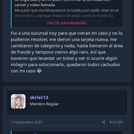
carnet y video llamada.
Me pasó que me bloquearon la tarjeta por pedir uber en el
extranjero y agregar medios de pago como lo hiciste tú.
Justo pedí un uber para ir a apple, compré un celu y
Haz clic para expandir...
agregué las apps jajaja, así que lo consideraron
movimiento sospechoso. A mí me solucionaron todo como
Fui a una sucursal hoy para que vieran mi caso y no lo
en unos 15 minutos.
pudieron resolver, me dieron una tarjeta nueva, me
cambiaron de categoría y nada, hasta llamaron al área
de fraude y tampoco vieron algo raro. Así que
tuvieron que levantar un ticket y ver si ocurre algún
milagro para solucionarlo, quedaron todos cachudos
con mi caso 😂
skrlet13
Miembro Regular
7 Septiembre 2025
#10.305