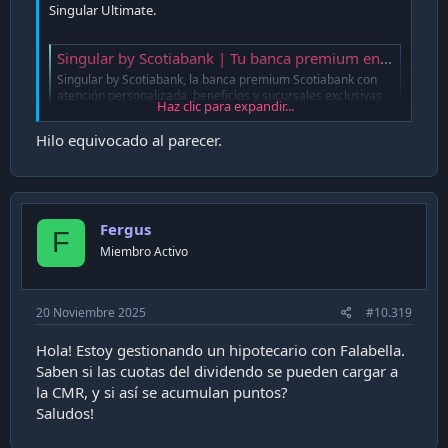
Singular Ultimate.
Singular by Scotiabank | Tu banca premium en Chile
Singular by Scotiabank, la banca premium Scotiabank con
atención personalizada, beneficios y sucursales exclusivas
Haz clic para expandir...
para una experiencia financiera diferente.
www.scotiabankchile.cl
Hilo equivocado al parecer.
Igual está interesante, se supone que ahora cobran por
plan que ya incluye mantención de TC, no como ahora que
la mantención de la TC iba por separado del plan.
Fergus
F
Miembro Activo
Alguien tiene más info? Han hecho el cambio?
20 Noviembre 2025
#10.319
Hola! Estoy gestionando un hipotecario con Falabella.
Saben si las cuotas del dividendo se pueden cargar a
la CMR, y si así se acumulan puntos?
Saludos!