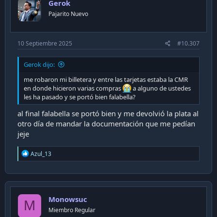
Gerok
o
n
Pajarito Nuevo
s
:
10 Septiembre 2025
#10.307
Gerok dijo:
me robaron mi billetera y entre las tarjetas estaba la CMR
en donde hicieron varias compras
a alguno de ustedes
les ha pasado y se portó bien falabella?
al final falabella se portó bien y me devolvió la plata al
otro día de mandar la documentación que me pedían
jeje
R
Azul_13
e
a
c
t
i
Monowsuc
o
M
n
Miembro Regular
s