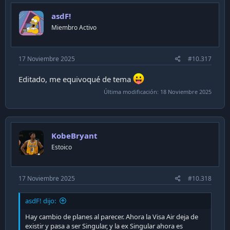
i
asdF!
o
n
Miembro Activo
s
:
17 Noviembre 2025
#10.317
Editado, me equivoqué de tema
Última modificación:
18 Noviembre 2025
KobeBryant
Estoico
17 Noviembre 2025
#10.318
asdF! dijo:
Hay cambio de planes al parecer. Ahora la Visa Air deja de
existir y pasa a ser Singular, y la ex Singular ahora es