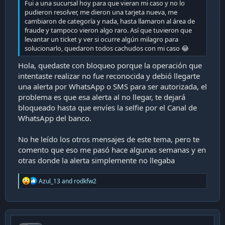
Fui a una sucursal hoy para que vieran mi caso y no lo
pudieron resolver, me dieron una tarjeta nueva, me
cambiaron de categoría y nada, hasta llamaron al área de
fraude y tampoco vieron algo raro. Así que tuvieron que
levantar un ticket y ver si ocurre algún milagro para
solucionarlo, quedaron todos cachudos con mi caso 😂
Hola, quedaste con bloqueo porque la operación que
intentaste realizar no fue reconocida y debió llegarte
una alerta por WhatsApp o SMS para ser autorizada, el
problema es que esa alerta al no llegar, te dejará
bloqueado hasta que envíes la selfie por el Canal de
WhatsApp del banco.
No he leído los otros mensajes de este tema, pero te
comento que eso me pasó hace algunas semanas y en
otras donde la alerta simplemente no llegaba
R
Azul_13
and
rodkfw2
e
a
c
t
i