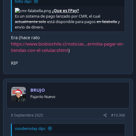
folto dijo:
¿Que es FPay?
Es un sistema de pago lanzado por CMR, el cual
actualmente solo
está disponible para pagos
en falabella
y
envío de dinero.
Era (hace rato
https://www.biobiochile.cl/noticias...ermitia-pagar-en-
tiendas-con-el-celular.shtml
)
RIP
BRUJO
Pajarito Nuevo
8 Septiembre 2025
#10.306
osodemolay dijo: