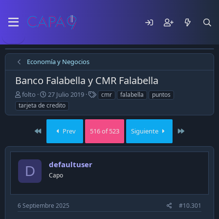
Economía y Negocios
Banco Falabella y CMR Falabella
E
F
T
folto
27 Julio 2019
cmr
falabella
puntos
m
e
a
tarjeta de credito
p
c
g
e
h
s
z
a
First
Last
Prev
516 of 523
Siguiente
ó
d
e
e
l
p
defaultuser
t
u
D
e
b
Capo
m
l
a
i
c
6 Septiembre 2025
#10.301
a
c