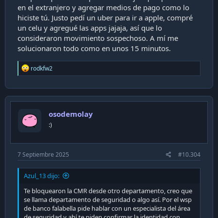
en el extranjero y agregar medios de pago como lo
hiciste tú. Justo pedí un uber para ir a apple, compré
un celu y agregué las apps jajaja, así que lo
consideraron movimiento sospechoso. A mí me
solucionaron todo como en unos 15 minutos.
R
rodkfw2
e
a
c
t
i
osodemolay
o
n
:)
s
:
7 Septiembre 2025
#10.304
Azul_13 dijo:
Te bloquearon la CMR desde otro departamento, creo que
se llama departamento de seguridad o algo así. Por el wsp
de banco falabella pide hablar con un especialista del área
de seguridad y ahí te piden confirmar la identidad con