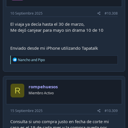
:
10 Septiembre 2025
#10.308
El viaja ya decía hasta el 30 de marzo,
Me dejó canjear para mayo sin drama 10 de 10
Enviado desde mi iPhone utilizando Tapatalk
R
Nancho
and
Pipo
e
a
c
t
i
rompehuesos
o
R
n
Miembro Activo
s
:
15 Septiembre 2025
#10.309
Consulta si uno compra justo en fecha de corte mi
caso es el 19 de cada mes y la compra queda por