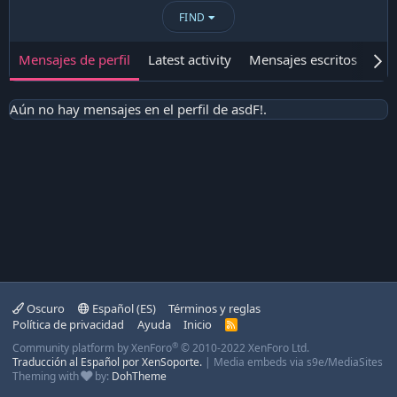
FIND
Mensajes de perfil
Latest activity
Mensajes escritos
Ace
Aún no hay mensajes en el perfil de asdF!.
Oscuro
Español (ES)
Términos y reglas
Política de privacidad
Ayuda
Inicio
R
S
®
Community platform by XenForo
© 2010-2022 XenForo Ltd.
S
Traducción al Español por XenSoporte.
|
Media embeds via s9e/MediaSites
Theming with
by:
DohTheme