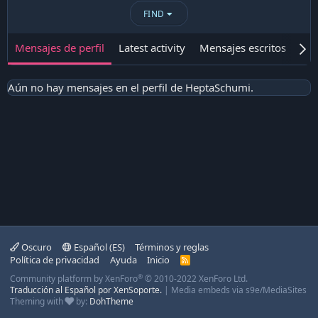
FIND
Mensajes de perfil
Latest activity
Mensajes escritos
Ace
Aún no hay mensajes en el perfil de HeptaSchumi.
Oscuro
Español (ES)
Términos y reglas
Política de privacidad
Ayuda
Inicio
R
S
®
Community platform by XenForo
© 2010-2022 XenForo Ltd.
S
Traducción al Español por XenSoporte.
|
Media embeds via s9e/MediaSites
Theming with
by:
DohTheme