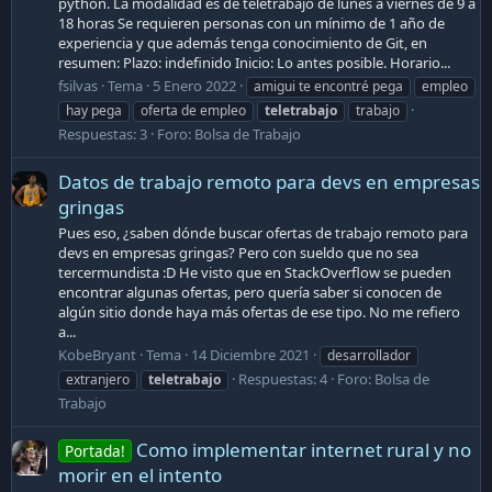
python. La modalidad es de teletrabajo de lunes a viernes de 9 a
18 horas Se requieren personas con un mínimo de 1 año de
experiencia y que además tenga conocimiento de Git, en
resumen: Plazo: indefinido Inicio: Lo antes posible. Horario...
fsilvas
Tema
5 Enero 2022
amigui te encontré pega
empleo
hay pega
oferta de empleo
teletrabajo
trabajo
Respuestas: 3
Foro:
Bolsa de Trabajo
Datos de trabajo remoto para devs en empresas
gringas
Pues eso, ¿saben dónde buscar ofertas de trabajo remoto para
devs en empresas gringas? Pero con sueldo que no sea
tercermundista :D He visto que en StackOverflow se pueden
encontrar algunas ofertas, pero quería saber si conocen de
algún sitio donde haya más ofertas de ese tipo. No me refiero
a...
KobeBryant
Tema
14 Diciembre 2021
desarrollador
Respuestas: 4
Foro:
Bolsa de
extranjero
teletrabajo
Trabajo
Como implementar internet rural y no
Portada!
morir en el intento