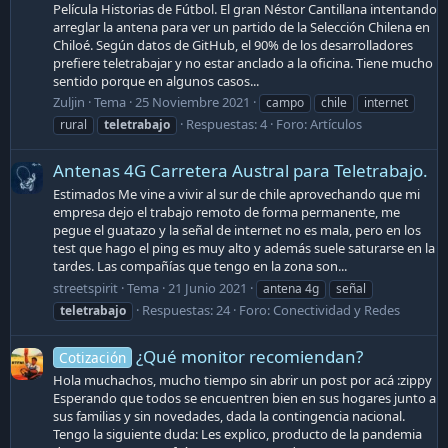
Película Historias de Fútbol. El gran Néstor Cantillana intentando
arreglar la antena para ver un partido de la Selección Chilena en
Chiloé. Según datos de GitHub, el 90% de los desarrolladores
prefiere teletrabajar y no estar anclado a la oficina. Tiene mucho
sentido porque en algunos casos...
Zuljin
Tema
25 Noviembre 2021
campo
chile
internet
Respuestas: 4
Foro:
Artículos
rural
teletrabajo
Antenas 4G Carretera Austral para Teletrabajo.
Estimados Me vine a vivir al sur de chile aprovechando que mi
empresa dejo el trabajo remoto de forma permanente, me
pegue el guatazo y la señal de internet no es mala, pero en los
test que hago el ping es muy alto y además suele saturarse en la
tardes. Las compañías que tengo en la zona son...
streetspirit
Tema
21 Junio 2021
antena 4g
señal
Respuestas: 24
Foro:
Conectividad y Redes
teletrabajo
¿Qué monitor recomiendan?
Cotización
Hola muchachos, mucho tiempo sin abrir un post por acá :zippy
Esperando que todos se encuentren bien en sus hogares junto a
sus familias y sin novedades, dada la contingencia nacional.
Tengo la siguiente duda: Les explico, producto de la pandemia