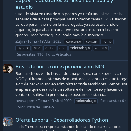
Capa9 - Muéstranos tu rincón de trabajo y
estudio
Cuando vivía en casa de mis padres yo tenía una pieza hechiza
separada de la casa principal. Mi habitación tenía CERO aislación
así que para invierno en la madrugada, ya sea estudiando o
jugando, lo pasaba con una temperatura cercana a los cero
grados. Imagínense que cuando movía el mouse o...
Zuljin
Tema
13 Abril 2022
concurso
corsair
home
hyperx
nice
office
one
teletrabajo
zalman
Respuestas: 110
Foro:
Artículos
Busco técinico con experiencia en NOC
Buenas chicos Ando buscando una persona con experiencia en
NOC y utilizando sistemas de monitoreo, lo idoneo es que tenga
algo de background en administrador de servidores. Somos una
empresa que desarrolla un software de monitoreo y hacemos
venta consultiva, la persona que buscamos estaria...
neoyagami
Tema
13 Abril 2022
Respuestas: 0
teletrabajo
Foro:
Bolsa de Trabajo
Oferta Laboral - Desarrolladores Python
Hola En nuestra empresa estamos buscando desarrolladores