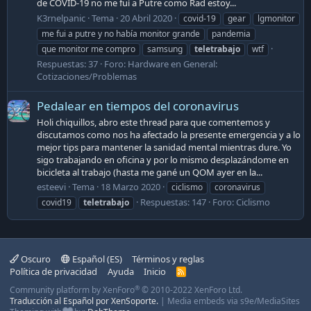
de COVID-19 no me fuí a Putre como Rad estoy...
K3rnelpanic
Tema
20 Abril 2020
covid-19
gear
lgmonitor
me fui a putre y no había monitor grande
pandemia
que monitor me compro
samsung
teletrabajo
wtf
Respuestas: 37
Foro:
Hardware en General:
Cotizaciones/Problemas
Pedalear en tiempos del coronavirus
Holi chiquillos, abro este thread para que comentemos y
discutamos como nos ha afectado la presente emergencia y a lo
mejor tips para mantener la sanidad mental mientras dure. Yo
sigo trabajando en oficina y por lo mismo desplazándome en
bicicleta al trabajo (hasta me gané un QOM ayer en la...
esteevi
Tema
18 Marzo 2020
ciclismo
coronavirus
Respuestas: 147
Foro:
Ciclismo
covid19
teletrabajo
Oscuro
Español (ES)
Términos y reglas
Política de privacidad
Ayuda
Inicio
R
S
®
Community platform by XenForo
© 2010-2022 XenForo Ltd.
S
Traducción al Español por XenSoporte.
|
Media embeds via s9e/MediaSites