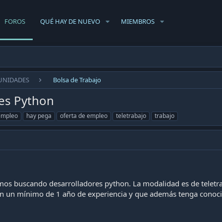
FOROS
QUÉ HAY DE NUEVO
MIEMBROS
UNIDADES
Bolsa de Trabajo
res Python
empleo
hay pega
oferta de empleo
teletrabajo
trabajo
os buscando desarrolladores python. La modalidad es de teletrab
on un mínimo de 1 año de experiencia y que además tenga conoci