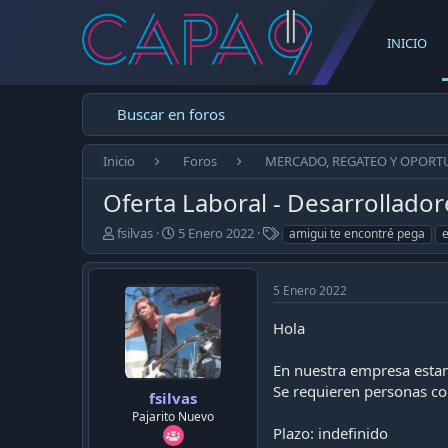
INICIO
Buscar en foros
Inicio
Foros
MERCADO, REGATEO Y OPORT
Oferta Laboral - Desarrollado
E
F
T
fsilvas
5 Enero 2022
amigui te encontré pega
m
e
a
p
c
g
e
h
s
5 Enero 2022
z
a
ó
d
Hola
e
e
l
p
En nuestra empresa estam
t
u
Se requieren personas c
e
b
fsilvas
m
l
Pajarito Nuevo
a
i
Plazo: indefinido