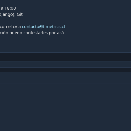
 a 18:00
jango), Git
con el cv a
contacto@timetrics.cl
ción puedo contestarles por acá