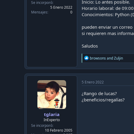
c
Inicio: Lo antes posible.
Se incorporó
a
5 Enero 2022
Horario laboral: de 09:00
c
Mensajes
0
Conocimientos: Python (D
i
ó
pueden enviar un correo 
n
si requieren mas informa
Saludos
R
browsons
and
Zuljin
e
a
c
t
i
5 Enero 2022
o
n
¿Rango de lucas?
s
¿beneficios/regalías?
:
tglaria
InExperto
Se incorporó
10 Febrero 2005