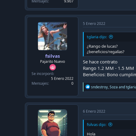
Mensajes
9.907
5 Enero 2022
tglaria dijo:
¿Rango de lucas?
¿beneficios/regalías?
fsilvas
Se hace contrato
Pajarito Nuevo
Rango 1.2 MM - 1.5 MM
Se incorporó
Beneficios: Bono cumpli
5 Enero 2022
Mensajes
0
R
sndestroy
,
Soza
and
tglari
e
a
c
t
i
6 Enero 2022
o
n
fsilvas dijo:
s
:
Hola