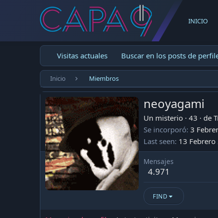
INICIO
Visitas actuales
Buscar en los posts de perfil
Inicio
Miembros
neoyagami
Un misterio
·
43
·
de
T
Se incorporó
3 Febre
Last seen
13 Febrero
Mensajes
4.971
FIND