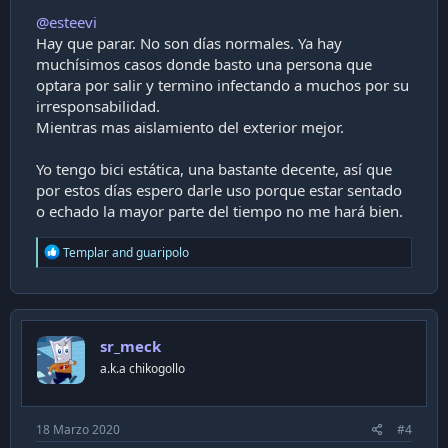
@esteevi
Hay que parar. No son días normales. Ya hay
muchísimos casos donde basto una persona que
optara por salir y termino infectando a muchos por su
irresponsabilidad.
Mientras mas aislamiento del exterior mejor.
Yo tengo bici estática, una bastante decente, así que
por estos días espero darle uso porque estar sentado
o echado la mayor parte del tiempo no me hará bien.
R
Templar
and
guaripolo
e
a
c
t
i
sr_meck
o
n
a.k.a chikogollo
s
:
18 Marzo 2020
#4