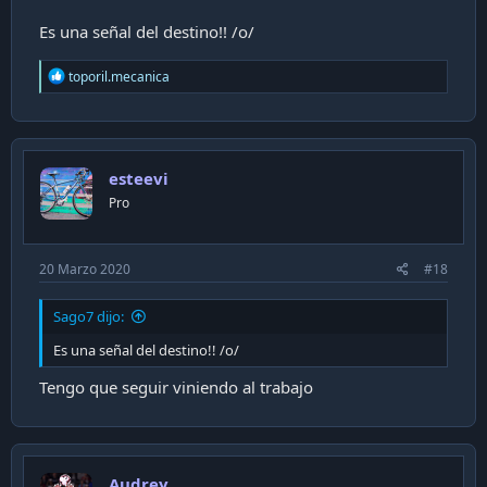
Es una señal del destino!! /o/
R
toporil.mecanica
e
a
c
t
i
esteevi
o
n
Pro
s
:
20 Marzo 2020
#18
Sago7 dijo:
Es una señal del destino!! /o/
Tengo que seguir viniendo al trabajo
Audrey