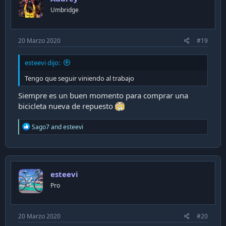
Umbridge
20 Marzo 2020
#19
esteevi dijo:
Tengo que seguir viniendo al trabajo
Siempre es un buen momento para comprar una
bicicleta nueva de repuesto
R
Sago7
and
esteevi
e
a
c
t
i
esteevi
o
n
Pro
s
:
20 Marzo 2020
#20