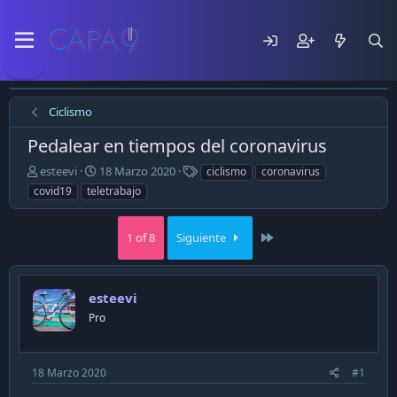
Ciclismo
Pedalear en tiempos del coronavirus
E
F
T
esteevi
18 Marzo 2020
ciclismo
coronavirus
m
e
a
covid19
teletrabajo
p
c
g
e
h
s
z
a
Last
1 of 8
Siguiente
ó
d
e
e
l
p
esteevi
t
u
e
b
Pro
m
l
a
i
c
18 Marzo 2020
#1
a
c