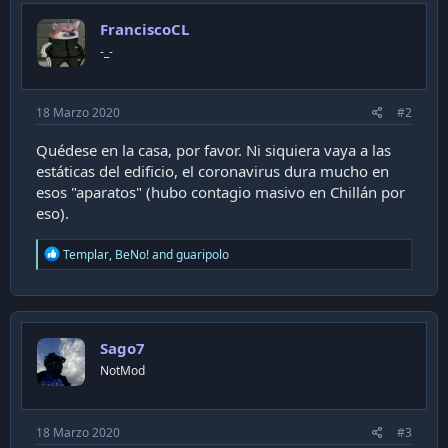
FranciscoCL
-_-
18 Marzo 2020
#2
Quédese en la casa, por favor. Ni siquiera vaya a las
estáticas del edificio, el coronavirus dura mucho en
esos "aparatos" (hubo contagio masivo en Chillán por
eso).
R
Templar
,
BeNo!
and
guaripolo
e
a
c
t
i
Sago7
o
n
NotMod
s
:
18 Marzo 2020
#3