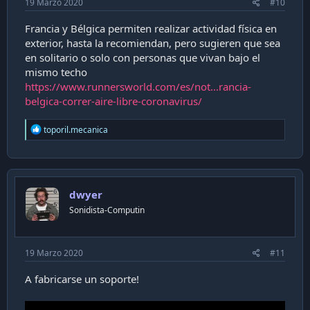
19 Marzo 2020
#10
Francia y Bélgica permiten realizar actividad física en
exterior, hasta la recomiendan, pero sugieren que sea
en solitario o solo con personas que vivan bajo el
mismo techo
https://www.runnersworld.com/es/not...rancia-
belgica-correr-aire-libre-coronavirus/
R
toporil.mecanica
e
a
c
t
i
dwyer
o
n
Sonidista-Computin
s
:
19 Marzo 2020
#11
A fabricarse un soporte!