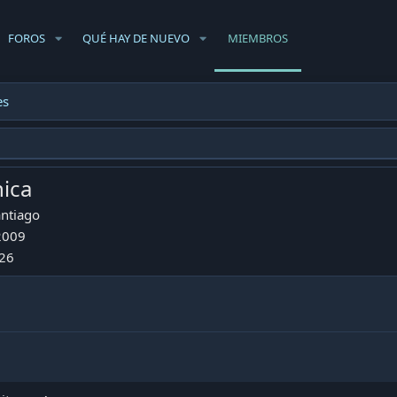
FOROS
QUÉ HAY DE NUEVO
MIEMBROS
es
nica
ntiago
 2009
026