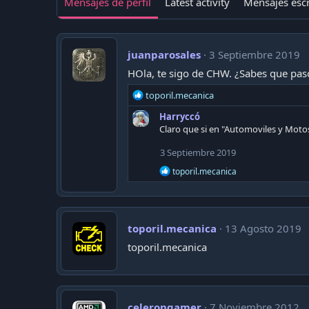
Mensajes de perfil
Latest activity
Mensajes escr
juanparosales
3 Septiembre 2019
HOla, te sigo de CHW. ¿Sabes que pasó
R
toporil.mecanica
e
Harryccó
a
Claro que si en "Automoviles y Moto
c
t
3 Septiembre 2019
i
o
R
toporil.mecanica
n
e
a
s
c
:
t
i
toporil.mecanica
13 Agosto 2019
o
toporil.mecanica
n
s
:
celerongamer
7 Noviembre 2012