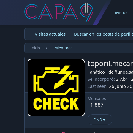
INICIO
Visitas actuales
Buscar en los posts de perfil
Inicio
Miembros
toporil.meca
Fanático
·
de
ñuñoa,sa
Se incorporó
2 Abril
Last seen
26 Junio 2
Mensajes
1.887
FIND