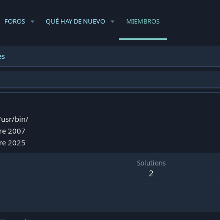
FOROS
QUÉ HAY DE NUEVO
MIEMBROS
es
/usr/bin/
re 2007
re 2025
Solutions
2