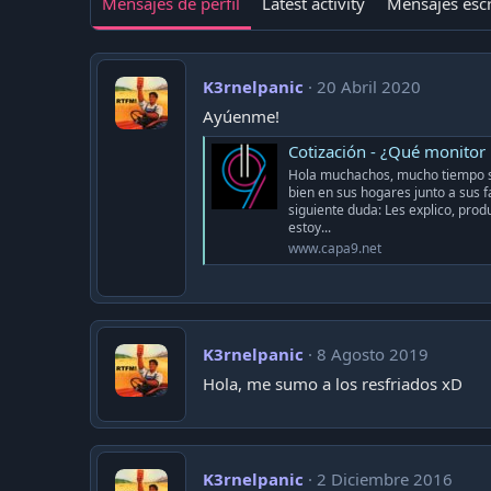
Mensajes de perfil
Latest activity
Mensajes escr
K3rnelpanic
20 Abril 2020
Ayúenme!
Cotización - ¿Qué monito
Hola muchachos, mucho tiempo si
bien en sus hogares junto a sus f
siguiente duda: Les explico, pro
estoy...
www.capa9.net
K3rnelpanic
8 Agosto 2019
Hola, me sumo a los resfriados xD
K3rnelpanic
2 Diciembre 2016