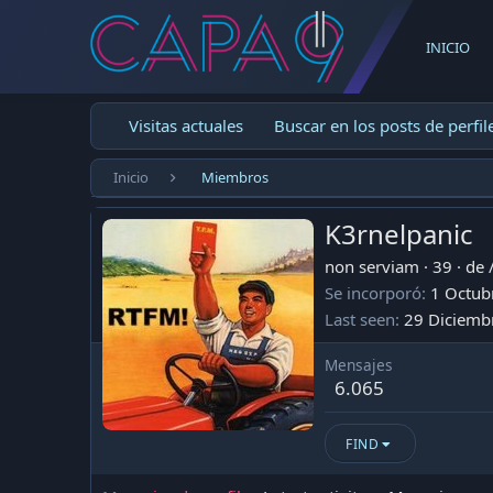
INICIO
Visitas actuales
Buscar en los posts de perfil
Inicio
Miembros
K3rnelpanic
non serviam
·
39
·
de
Se incorporó
1 Octub
Last seen
29 Diciemb
Mensajes
6.065
FIND