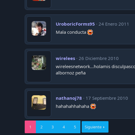
UroboricForms95
24 Enero 2011
Mala conducta
wirelees
26 Diciembre 2010
wireleesnetwork...holamis disculpasc
albornoz peña
nathanoj78
17 Septiembre 2010
hahahahhahaha
1
2
3
4
5
Siguiente