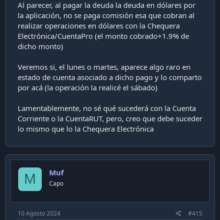
comentando que, los pagos provenientes del extranjero,
Al parecer, al pagar la deuda la deuda en dólares por
los cobran en dólares
la aplicación, no se paga comisión esa que cobran al
realizar operaciones en dólares con la Chequera
Revisé el cupo en dólares de la tarjeta y, efectivamente, allí
Electrónica/CuentaPro (el monto cobrado+1.9% de
estaba el cobro (era US$15 aproximadamente)
dicho monto)
A parte de agradecer al compañero que colocó lo de los
cobros provenientes del extranjero, comento que,
Veremos si, el lunes o martes, aparece algo raro en
efectivamente, puede usarse la aplicación del banco para
estado de cuenta asociado a dicho pago y lo comparto
pagar el cupo en dólares sin problema
por acá (la operación la realicé el sábado)
Para tengan presente revisar el cupo en dólares si se
suscriben a servicios como Max, Disney+ y otros similares
Lamentablemente, no sé qué sucederá con la Cuenta
Corriente o la CuentaRUT, pero, creo que debe suceder
Edito
lo mismo que lo la Chequera Electrónica
Acá está la respuesta de
@folto
Menos mal que ví tu post,
@folto
o hubiesen cobrados
intereses los banco de pato :O (no se preocupen, vi el
Muf
M
estado de cuenta, éste se emitió el 27 de julio y el cobro se
Capo
realizó el 29 de julio. Por eso, el cobro ese no apareció en el
estado de cuenta de la TC)
10 Agosto 2024
#415