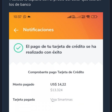
al cambio de mercado. No hay recargo de ningún tipo ahí.
los de banco
Es lo mismo si en lugar de 5 mil pesos chilenos, son euros,
reales o nuevo sol peruano.
TIP: Siempre intenta que los
cobros que vengan del exterior sean directamente en dólares.
El segundo paso -pagar tu deuda en dólares- cambia según
el banco. En el caso de Itaú, te aplicará un recargo del 2,3%
a tu deuda en dólares y ese recargo lo transformará
automáticamente a peso chileno. Esto lo puedes ver en tu
estado de cuenta, en la cuarta sección, de comisiones y
gastos. Además de eso, el dólar vendedor de Itaú pude ser
de hasta 25 pesos más alto que el dólar observado (la
mayoría de bancos lo tienen entre 10 y 15 pesos) así que
no es recomendable usar este banco para compras en
el extranjero.
Tip: Nadie te obliga a comprar los dólares al
banco, puedes ir a una casa de cambio y pagar directamente
en dólares la deuda de tu tarjeta.
Si tus compras son de poco monto, te recomendaría antes
la cuenta rut que tiene menor comisión (1,9%) y también te
lo cargan directamente en pesos chilenos. Una buena idea
es usar la tarjeta de débito cuenta vista/corriente del banco
falabella (si eres cliente elite, no pagas comisión aún que no
uses la tarjeta)