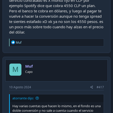
servicio contratado es X monto fijo en CLP por
ejemplo Spotify dice que cobra 4550 CLP un plan.
Pero el banco te cobra en dólares, y luego al pagar te
vuelve a hacer la conversión aunque no tenga spread
te sientes estafado xD xk ya no son los 4550 pesos. es
un poco más sobre todo cuando hay alzas en el precio
del dólar.
R
Muf
e
a
c
t
i
Muf
o
M
n
Capo
s
:
10 Agosto 2024
#417
atorrante dijo:
Hay varias cuentas que hacen lo mismo, en el fondo es una
doble conversión y no sale a cuenta cuando el servicio