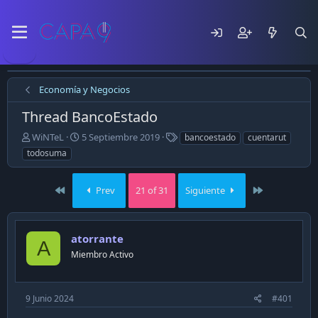
Economía y Negocios
Thread BancoEstado
E
F
T
WiNTeL
5 Septiembre 2019
bancoestado
cuentarut
m
e
a
todosuma
p
c
g
e
h
s
z
a
First
Last
Prev
21 of 31
Siguiente
ó
d
e
e
l
p
atorrante
t
u
A
e
b
Miembro Activo
m
l
a
i
c
9 Junio 2024
#401
a
c