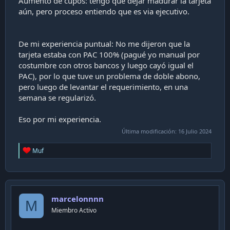
Aumento de cupos: tengo que dejar madurar la tarjeta
aún, pero proceso entiendo que es via ejecutivo.
De mi experiencia puntual: No me dijeron que la
tarjeta estaba con PAC 100% (pagué yo manual por
costumbre con otros bancos y luego cayó igual el
PAC), por lo que tuve un problema de doble abono,
pero luego de levantar el requerimiento, en una
semana se regularizó.
Eso por mi experiencia.
Última modificación:
16 Julio 2024
R
Muf
e
a
c
t
i
marcelonnnn
o
M
n
Miembro Activo
s
: