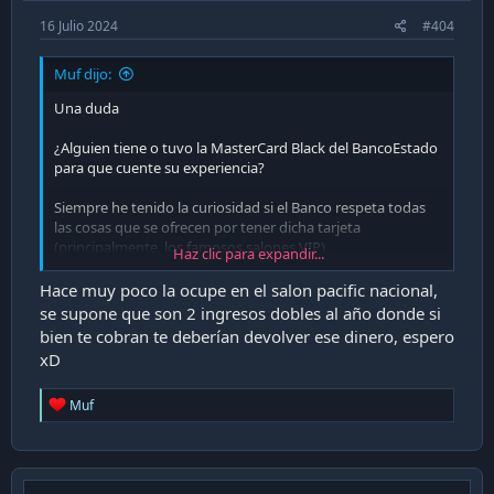
16 Julio 2024
#404
Muf dijo:
Una duda
¿Alguien tiene o tuvo la MasterCard Black del BancoEstado
para que cuente su experiencia?
Siempre he tenido la curiosidad si el Banco respeta todas
las cosas que se ofrecen por tener dicha tarjeta
(principalmente, los famosos salones VIP)
Haz clic para expandir...
Y otra duda más ¿Han pedido algún aumento de cupo de
Hace muy poco la ocupe en el salon pacific nacional,
la TC? Admito que tengo un proyecto en mente y me
se supone que son 2 ingresos dobles al año donde si
ayudaría mucho pagarlo con TC
bien te cobran te deberían devolver ese dinero, espero
xD
R
Muf
e
a
c
t
i