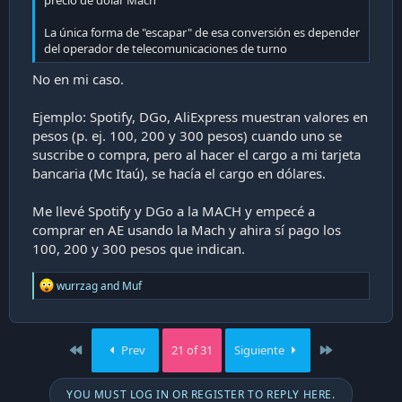
precio de dólar Mach
La única forma de "escapar" de esa conversión es depender
del operador de telecomunicaciones de turno
No en mi caso.
Ejemplo: Spotify, DGo, AliExpress muestran valores en
pesos (p. ej. 100, 200 y 300 pesos) cuando uno se
suscribe o compra, pero al hacer el cargo a mi tarjeta
bancaria (Mc Itaú), se hacía el cargo en dólares.
Me llevé Spotify y DGo a la MACH y empecé a
comprar en AE usando la Mach y ahira sí pago los
100, 200 y 300 pesos que indican.
R
wurrzag
and
Muf
e
a
c
t
First
Last
Prev
21 of 31
Siguiente
i
o
n
YOU MUST LOG IN OR REGISTER TO REPLY HERE.
s