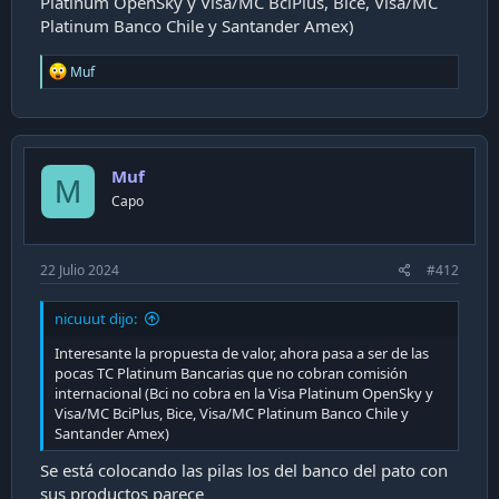
Platinum OpenSky y Visa/MC BciPlus, Bice, Visa/MC
Platinum Banco Chile y Santander Amex)
R
Muf
e
a
c
t
i
Muf
o
M
n
Capo
s
:
22 Julio 2024
#412
nicuuut dijo:
Interesante la propuesta de valor, ahora pasa a ser de las
pocas TC Platinum Bancarias que no cobran comisión
internacional (Bci no cobra en la Visa Platinum OpenSky y
Visa/MC BciPlus, Bice, Visa/MC Platinum Banco Chile y
Santander Amex)
Se está colocando las pilas los del banco del pato con
sus productos parece