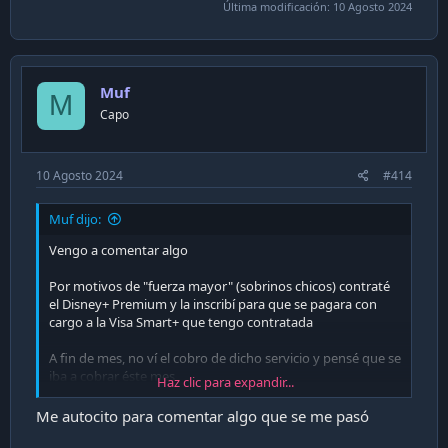
Última modificación:
10 Agosto 2024
Muf
M
Capo
10 Agosto 2024
#414
Muf dijo:
Vengo a comentar algo
Por motivos de "fuerza mayor" (sobrinos chicos) contraté
el Disney+ Premium y la inscribí para que se pagara con
cargo a la Visa Smart+ que tengo contratada
A fin de mes, no ví el cobro de dicho servicio y pensé que se
iba a cobrar éste mes
Haz clic para expandir...
Hoy, de curioso, estaba mirando el foro del Banco Itaú y
Me autocito para comentar algo que se me pasó
me encuentro con un posteo de un usuario (
@folto
)