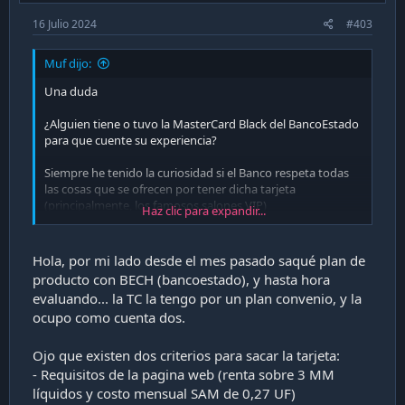
16 Julio 2024
#403
Muf dijo:
Una duda
¿Alguien tiene o tuvo la MasterCard Black del BancoEstado
para que cuente su experiencia?
Siempre he tenido la curiosidad si el Banco respeta todas
las cosas que se ofrecen por tener dicha tarjeta
(principalmente, los famosos salones VIP)
Haz clic para expandir...
Y otra duda más ¿Han pedido algún aumento de cupo de
la TC? Admito que tengo un proyecto en mente y me
Hola, por mi lado desde el mes pasado saqué plan de
ayudaría mucho pagarlo con TC
producto con BECH (bancoestado), y hasta hora
evaluando... la TC la tengo por un plan convenio, y la
ocupo como cuenta dos.
Ojo que existen dos criterios para sacar la tarjeta:
- Requisitos de la pagina web (renta sobre 3 MM
líquidos y costo mensual SAM de 0,27 UF)