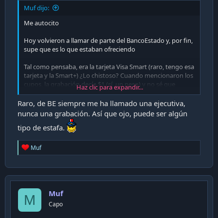
i
Muf dijo:
ó
Me autocito
n
Hoy volvieron a llamar de parte del BancoEstado y, por fin,
supe que es lo que estaban ofreciendo
Tal como pensaba, era la tarjeta Visa Smart (raro, tengo esa
tarjeta y la Smart+) ¿Lo chistoso? Cuando mencionaron los
cupos, la grabación decía $1 (sí, un peso) y no sé que
Haz clic para expandir...
monto en dólares
Raro, de BE siempre me ha llamado una ejecutiva,
Aún me estoy riendo del cupo de un peso jajaja
nunca una grabación. Así que ojo, puede ser algún
tipo de estafa.
Algo me dice que es un aumento de cupo o derechamente
se equivocaron
R
Muf
e
a
c
t
i
Muf
o
M
n
Capo
s
: