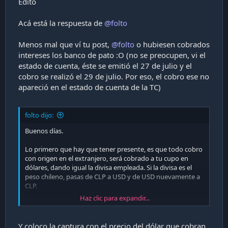
Edito
Acá está la respuesta de
@folto
Menos mal que ví tu post,
@folto
o hubiesen cobrados
intereses los banco de pato :O (no se preocupen, vi el
estado de cuenta, éste se emitió el 27 de julio y el
cobro se realizó el 29 de julio. Por eso, el cobro ese no
apareció en el estado de cuenta de la TC)
folto dijo:
Buenos días.
Lo primero que hay que tener presente, es que todo cobro
con origen en el extranjero, será cobrado a tu cupo en
dólares, dando igual la divisa empleada. Si la divisa es el
peso chileno, pasas de CLP a USD y de USD nuevamente a
CLP.
Haz clic para expandir...
En el primer paso, la mayoría de bancos aplicará siempre el
cambio oficial. Es decir, si spotify te cobra 5000 mil pesos
chilenos, el banco te pasará la deuda a dólares de acuerdo
Y coloco la captura con el precio del dólar que cobran