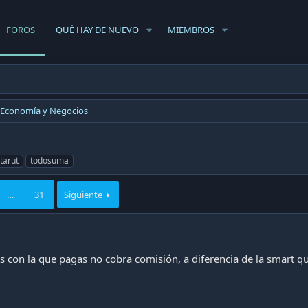
FOROS
QUÉ HAY DE NUEVO
MIEMBROS
Economía y Negocios
tarut
todosuma
…
31
Siguiente
 con la que pagas no cobra comisión, a diferencia de la smart qu