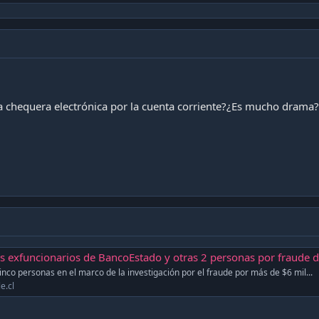
a chequera electrónica por la cuenta corriente?¿Es mucho drama?
xfuncionarios de BancoEstado y otras 2 personas por fraude de más de $6 mil millon
inco personas en el marco de la investigación por el fraude por más de $6 mil...
e.cl