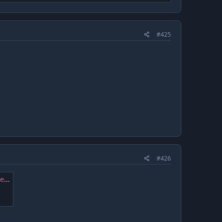
#425
#426
es