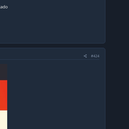
tado
#424