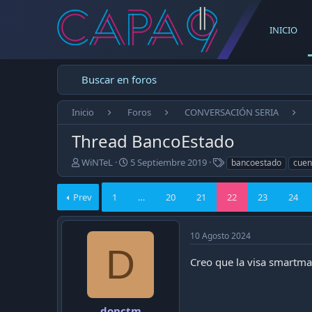
INICIO
Buscar en foros
Inicio
Foros
CONVERSACIÓN SERIA
Thread BancoEstado
E
F
T
WiNTeL
5 Septiembre 2019
bancoestado
cuen
m
e
a
p
c
g
Prev
1
…
20
21
22
23
24
e
h
s
z
a
ó
d
10 Agosto 2024
e
e
D
l
p
Creo que la visa smartmas
t
u
e
b
m
l
a
i
donctm