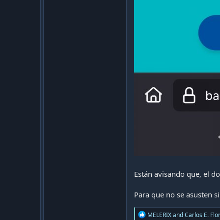
Están avisando que, el d
Para que no se asusten si
R
MELERIX
and
Carlos E. Flo