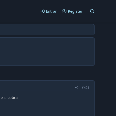
Entrar
Register
#421
e sí cobra