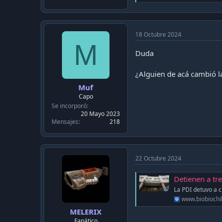
e
a
c
t
i
18 Octubre 2024
o
M
n
Duda
s
:
¿Alguien de acá cambió l
Muf
Capo
Se incorporó
20 Mayo 2023
Mensajes
218
22 Octubre 2024
Detienen a tres e
La PDI detuvo a c
www.biobiochil
MELERIX
Fanático