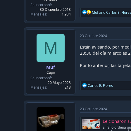
Se incorporó
30 Diciembre 2013
R
Muf
and
Carlos E. Flore
Mensajes
1.934
e
a
c
t
i
23 Octubre 2024
o
M
n
Están avisando, por medi
s
23:30 del día miércoles 2
:
Por lo anterior, las tarje
Muf
Capo
Se incorporó
20 Mayo 2023
R
Carlos E. Flores
Mensajes
218
e
a
c
t
i
23 Octubre 2024
o
n
Le clonaron su Cu
s
:
El fallo ordena 