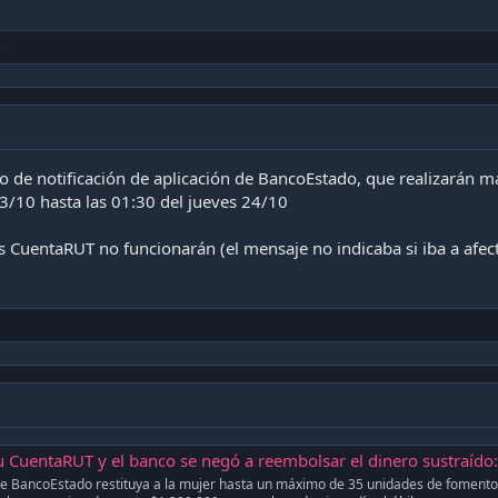
s
o de notificación de aplicación de BancoEstado, que realizarán 
3/10 hasta las 01:30 del jueves 24/10
tas CuentaRUT no funcionarán (el mensaje no indicaba si iba a afec
entaRUT y el banco se negó a reembolsar el dinero sustraído: corte ordenó reembols
que BancoEstado restituya a la mujer hasta un máximo de 35 unidades de fomento