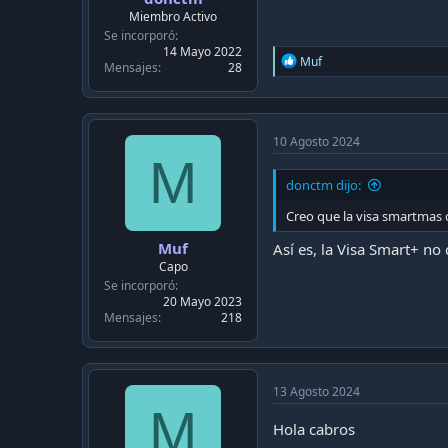
c
Miembro Activo
a
Se incorporó
c
14 Mayo 2022
i
R
Muf
Mensajes
28
ó
e
n
a
c
t
i
10 Agosto 2024
o
M
n
donctm dijo:
s
:
Creo que la visa smartmas c
Muf
Así es, la Visa Smart+ no
Capo
Se incorporó
20 Mayo 2023
Mensajes
218
13 Agosto 2024
M
Hola cabros