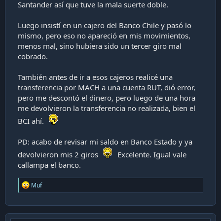
Santander así que tuve la mala suerte doble.
Luego insistí en un cajero del Banco Chile y pasó lo
mismo, pero eso no apareció en mis movimientos,
menos mal, sino hubiera sido un tercer giro mal
cobrado.
También antes de ir a esos cajeros realicé una
transferencia por MACH a una cuenta RUT, dió error,
pero me descontó el dinero, pero luego de una hora
me devolvieron la transferencia no realizada, bien el
BCI ahí.
PD: acabo de revisar mi saldo en Banco Estado y ya
devolvieron mis 2 giros
Excelente. Igual vale
callampa el banco.
R
Muf
e
a
c
t