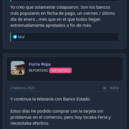
Yo creo que solamente colapsaron. Son los bancos
más populares en fecha de pago, un viernes / último
día de enero , mes que en el que todos llegan
extremadamente apretados a fin de mes.
R
Muf
e
a
c
t
i
Furia Roja
o
n
REPORTERO
REPORTERO
s
:
2 Febrero 2025
#459
Y continua la teleserie con Banco Estado
Estos días he podido comprar con la tarjeta sin
problemas en el comercio, pero hoy tocaba Feria y
necesitaba efectivo.