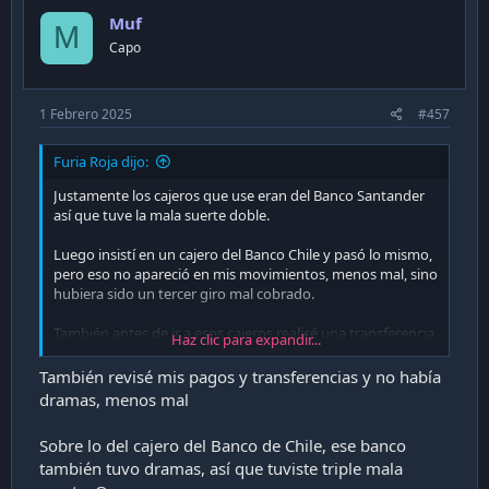
i
Muf
o
M
n
Capo
s
:
1 Febrero 2025
#457
Furia Roja dijo:
Justamente los cajeros que use eran del Banco Santander
así que tuve la mala suerte doble.
Luego insistí en un cajero del Banco Chile y pasó lo mismo,
pero eso no apareció en mis movimientos, menos mal, sino
hubiera sido un tercer giro mal cobrado.
También antes de ir a esos cajeros realicé una transferencia
Haz clic para expandir...
por MACH a una cuenta RUT, dió error, pero me descontó
el dinero, pero luego de una hora me devolvieron la
También revisé mis pagos y transferencias y no había
transferencia no realizada, bien el BCI ahí.
dramas, menos mal
PD: acabo de revisar mi saldo en Banco Estado y ya
Sobre lo del cajero del Banco de Chile, ese banco
devolvieron mis 2 giros
Excelente. Igual vale callampa el
también tuvo dramas, así que tuviste triple mala
banco.