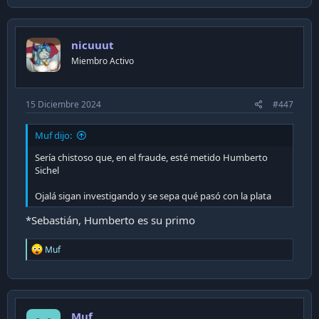
c
t
i
nicuuut
o
n
Miembro Activo
s
:
15 Diciembre 2024
#447
Muf dijo:
Sería chistoso que, en el fraude, esté metido Humberto
Sichel
Ojalá sigan investigando y se sepa qué pasó con la plata
*Sebastián, Humberto es su primo
R
Muf
e
a
c
t
i
Muf
o