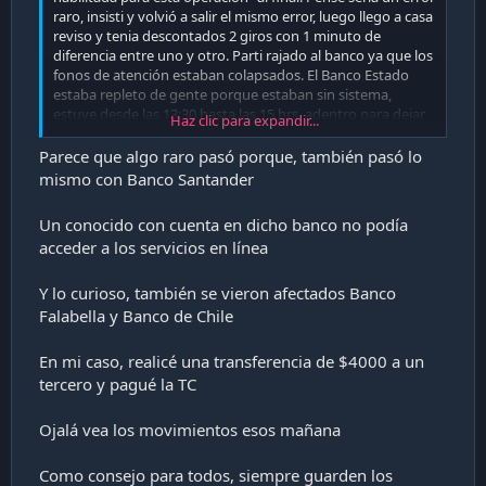
raro, insisti y volvió a salir el mismo error, luego llego a casa
reviso y tenia descontados 2 giros con 1 minuto de
diferencia entre uno y otro. Parti rajado al banco ya que los
fonos de atención estaban colapsados. El Banco Estado
estaba repleto de gente porque estaban sin sistema,
estuve desde las 13:30 hasta las 15 hrs. adentro para dejar
Haz clic para expandir...
constancia del error. Ahora debo esperar 10 días hábiles
para la devolución del dinero. 😡
Parece que algo raro pasó porque, también pasó lo
mismo con Banco Santander
Banco como la callampa.
Un conocido con cuenta en dicho banco no podía
acceder a los servicios en línea
Y lo curioso, también se vieron afectados Banco
Falabella y Banco de Chile
En mi caso, realicé una transferencia de $4000 a un
tercero y pagué la TC
Ojalá vea los movimientos esos mañana
Como consejo para todos, siempre guarden los