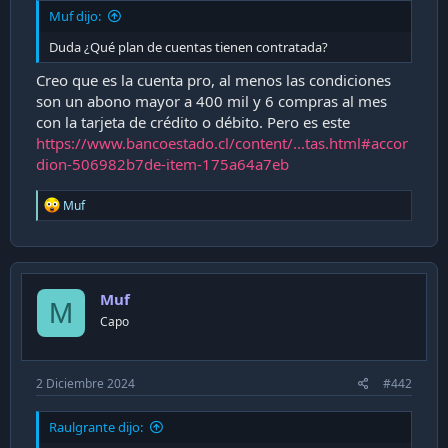
i
Muf dijo:
ó
Duda ¿Qué plan de cuentas tienen contratada?
n
Creo que es la cuenta pro, al menos las condiciones
son un abono mayor a 400 mil y 6 compras al mes
con la tarjeta de crédito o débito. Pero es este
https://www.bancoestado.cl/content/...tas.html#accor
dion-506982b7de-item-175a64a7eb
R
Muf
e
a
c
t
i
Muf
o
M
n
Capo
s
:
2 Diciembre 2024
#442
Raulgrante dijo: