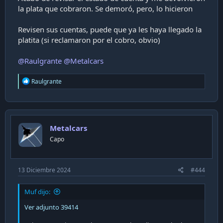
la plata que cobraron. Se demoró, pero, lo hicieron
Revisen sus cuentas, puede que ya les haya llegado la
platita (si reclamaron por el cobro, obvio)
@Raulgrante
@Metalcars
R
Raulgrante
e
a
c
t
i
Metalcars
o
n
Capo
s
:
13 Diciembre 2024
#444
Muf dijo:
Ver adjunto 39414