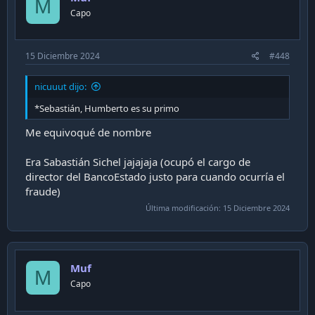
M
n
Capo
s
:
15 Diciembre 2024
#448
nicuuut dijo:
*Sebastián, Humberto es su primo
Me equivoqué de nombre
Era Sabastián Sichel jajajaja (ocupó el cargo de
director del BancoEstado justo para cuando ocurría el
fraude)
Última modificación:
15 Diciembre 2024
Muf
M
Capo