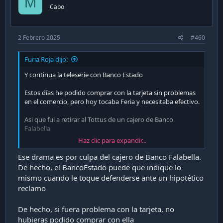
M
Capo
2 Febrero 2025
#460
Furia Roja dijo:
Y continua la teleserie con Banco Estado
Estos días he podido comprar con la tarjeta sin problemas
en el comercio, pero hoy tocaba Feria y necesitaba efectivo.
Asi que fui a retirar al Tottus de un cajero de Banco
Falabella
Haz clic para expandir...
El cajero realiza toda la operación y luego me dice "puede
retirar su dinero"
Ese drama es por culpa del cajero de Banco Falabella.
De hecho, el BancoEstado puede que indique lo
Pero no salía nada, nunca hizo el sonido que hace la caja
mismo cuando le toque defenderse ante un hipotético
cuando expende el dinero tampoco, y luego de esperar
reclamo
unos minutos me dice "no hemos podido realizar la
operación, insista o realice la operación más tarde" .
De hecho, si fuera problema con la tarjeta, no
Revisé por si acaso habían colocado algo en donde sale el
hubieras podido comprar con ella