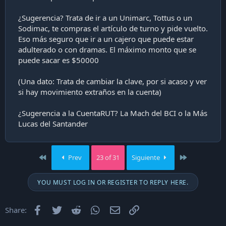
dinero para evitar que salgan los billetes y luego pasa el
"llevador" y fuiste bueno.
¿Sugerencia? Trata de ir a un Unimarc, Tottus o un
Sodimac, te compras el artículo de turno y pide vuelto.
Nada, no estaba alterado ni había nada.
Eso más seguro que ir a un cajero que puede estar
adulterado o con dramas. El máximo monto que se
Bueh dije sigue con intermitencia el banco rekuleko.
puede sacar es $50000
Cuando veo que me llega un correo del Banco del Patito en
donde me dice: "Se ha realizado un giro en Cajero Red
(Una dato: Trata de cambiar la clave, por si acaso y ver
Falabella por $xxx asociado a su tarjeta terminada en
si hay movimiento extraños en la cuenta)
xxxxx el día 02/02/2025 a las 10:35 hrs"
¿Sugerencia a la CuentaRUT? La Mach del BCI o la Más
😡 😡 😡 😡
Lucas del Santander
Me voy para la casa a revisar la cartola y por fortuna NO
sale el giro descontado. Tenía mi saldo completo. Pero
igual llamé al Banco para dejar la constancia que están
First
Last
Prev
23 of 31
Siguiente
funcionando como las reberendas pelotas y que espero
mañana no encontrarme con que me hagan el descuento
igual.
YOU MUST LOG IN OR REGISTER TO REPLY HERE.
Así que adiós Feria por hoy y viendo otras opciones para
no usar más la cuenta rut para retiro de dinero.
Facebook
Twitter
Reddit
WhatsApp
Email
Enlace
Share:
Alguna sugerencia?