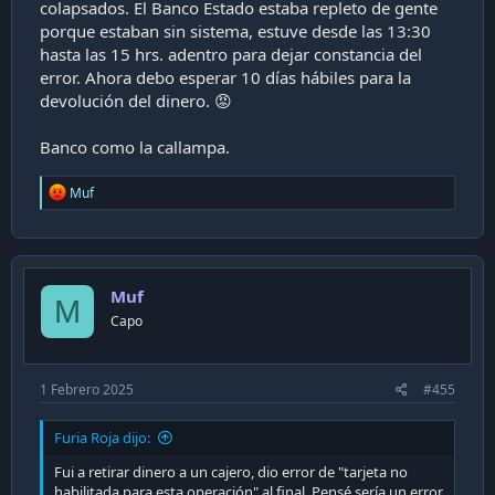
colapsados. El Banco Estado estaba repleto de gente
porque estaban sin sistema, estuve desde las 13:30
hasta las 15 hrs. adentro para dejar constancia del
error. Ahora debo esperar 10 días hábiles para la
devolución del dinero. 😡
Banco como la callampa.
R
Muf
e
a
c
t
i
Muf
o
M
n
Capo
s
:
1 Febrero 2025
#455
Furia Roja dijo:
Fui a retirar dinero a un cajero, dio error de "tarjeta no
habilitada para esta operación" al final. Pensé sería un error