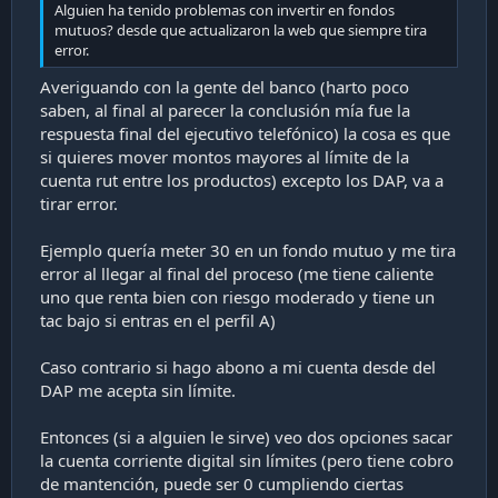
Alguien ha tenido problemas con invertir en fondos
mutuos? desde que actualizaron la web que siempre tira
error.
Averiguando con la gente del banco (harto poco
saben, al final al parecer la conclusión mía fue la
respuesta final del ejecutivo telefónico) la cosa es que
si quieres mover montos mayores al límite de la
cuenta rut entre los productos) excepto los DAP, va a
tirar error.
Ejemplo quería meter 30 en un fondo mutuo y me tira
error al llegar al final del proceso (me tiene caliente
uno que renta bien con riesgo moderado y tiene un
tac bajo si entras en el perfil A)
Caso contrario si hago abono a mi cuenta desde del
DAP me acepta sin límite.
Entonces (si a alguien le sirve) veo dos opciones sacar
la cuenta corriente digital sin límites (pero tiene cobro
de mantención, puede ser 0 cumpliendo ciertas