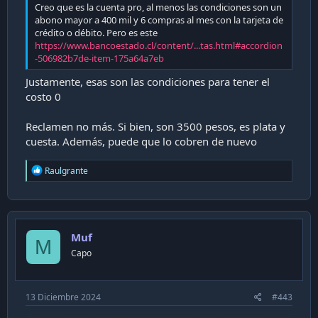
Creo que es la cuenta pro, al menos las condiciones son un
abono mayor a 400 mil y 6 compras al mes con la tarjeta de
crédito o débito. Pero es este
https://www.bancoestado.cl/content/...tas.html#accordion
-506982b7de-item-175a64a7eb
Justamente, esas son las condiciones para tener el
costo 0
Reclamen no más. Si bien, son 3500 pesos, es plata y
cuesta. Además, puede que lo cobren de nuevo
R
Raulgrante
e
a
c
t
i
Muf
o
M
n
Capo
s
:
13 Diciembre 2024
#443