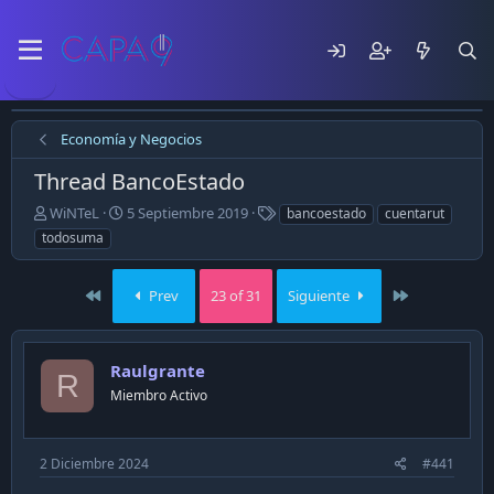
Economía y Negocios
Thread BancoEstado
E
F
T
WiNTeL
5 Septiembre 2019
bancoestado
cuentarut
m
e
a
todosuma
p
c
g
e
h
s
z
a
First
Last
Prev
23 of 31
Siguiente
ó
d
e
e
l
p
Raulgrante
t
u
R
e
b
Miembro Activo
m
l
a
i
c
2 Diciembre 2024
#441
a
c