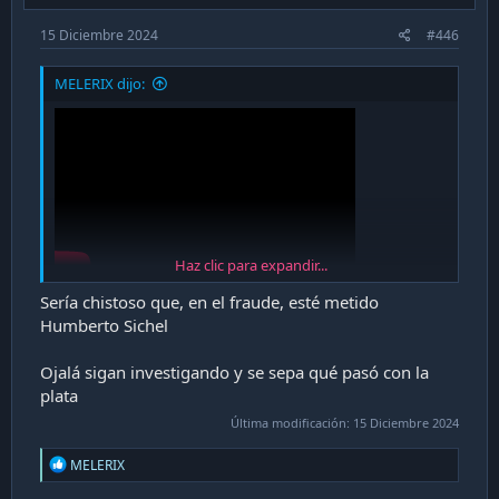
15 Diciembre 2024
#446
MELERIX dijo:
Haz clic para expandir...
Sería chistoso que, en el fraude, esté metido
Humberto Sichel
Ojalá sigan investigando y se sepa qué pasó con la
plata
Última modificación:
15 Diciembre 2024
R
MELERIX
e
a