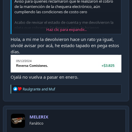
Aviso para quienes reclamaron que le realizaron el cobro
de la mantención de la chequera electrónico, aún
cumpliendo las condiciones de costo cero
Acabo de revisar el estado de cuenta y me devolvieron la
plata que cobraron. Se demoró, pero, lo hicieron
Haz clic para expandir...
Revisen sus cuentas, puede que ya les haya llegado la
Hola, a mi me la devolvieron hace un rato ya igual,
platita (si reclamaron por el cobro, obvio)
olvidé avisar por acá, he estado tapado en pega estos
días.
@Raulgrante
@Metalcars
Ojalá no vuelva a pasar en enero.
R
Raulgrante
and
Muf
e
a
c
t
i
MELERIX
o
n
Fanático
s
: